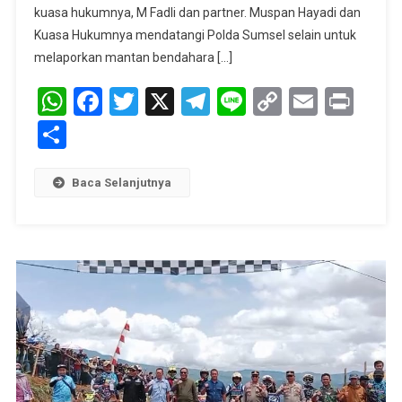
Dilaporkan
kuasa hukumnya, M Fadli dan partner. Muspan Hayadi dan
Ke
Kuasa Hukumnya mendatangi Polda Sumsel selain untuk
Polda
melaporkan mantan bendahara […]
Sumsel
WhatsApp
Facebook
Twitter
X
Telegram
Line
Copy
Email
Prin
Link
Share
Baca Selanjutnya