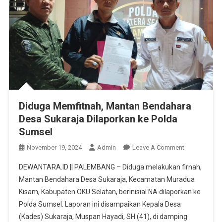
Diduga Memfitnah, Mantan Bendahara
Desa Sukaraja Dilaporkan ke Polda
Sumsel
On
November 19, 2024
Admin
Leave A Comment
Diduga
DEWANTARA.ID || PALEMBANG – Diduga melakukan firnah,
Memfitnah,
Mantan Bendahara Desa Sukaraja, Kecamatan Muradua
Mantan
Kisam, Kabupaten OKU Selatan, berinisial NA dilaporkan ke
Bendahara
Polda Sumsel. Laporan ini disampaikan Kepala Desa
Desa
Sukaraja
(Kades) Sukaraja, Muspan Hayadi, SH (41), di damping