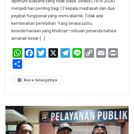
dipenuhi suasana yang tidak biasa. Selasa (14/4/2026)
Madrasah,
12
menjadi hari penting bagi 12 kepala madrasah dan dua
Kepala
pejabat fungsional yang resmi dilantik. Tidak ada
Madrasah
kemewahan berlebihan. Yang terasa justru
Di
kesederhanaan yang khidmat—sebuah penanda bahwa
Sumsel
amanah besar […]
Dilantik
WhatsApp
Facebook
Twitter
X
Telegram
Line
Copy
Email
Prin
Link
Share
Baca Selanjutnya