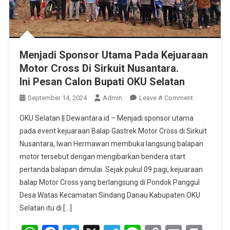
Menjadi Sponsor Utama Pada Kejuaraan
Motor Cross Di Sirkuit Nusantara.
Ini Pesan Calon Bupati OKU Selatan
On
September 14, 2024
Admin
Leave A Comment
Menjadi
OKU Selatan || Dewantara.id – Menjadi sponsor utama
Sponsor
pada event kejuaraan Balap Gastrek Motor Cross di Sirkuit
Utama
Nusantara, Iwan Hermawan membuka langsung balapan
Pada
motor tersebut dengan mengibarkan bendera start
Kejuaraan
Motor
pertanda balapan dimulai. Sejak pukul 09 pagi, kejuaraan
Cross
balap Motor Cross yang berlangsung di Pondok Panggul
Di
Desa Watas Kecamatan Sindang Danau Kabupaten OKU
Sirkuit
Selatan itu di […]
Nusantara.
Ini