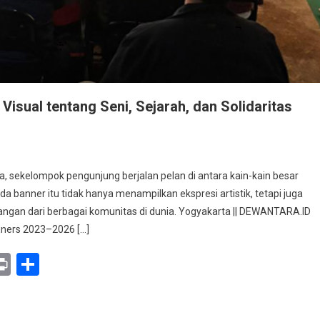
Visual tentang Seni, Sejarah, dan Solidaritas
lia, sekelompok pengunjung berjalan pelan di antara kain-kain besar
a banner itu tidak hanya menampilkan ekspresi artistik, tetapi juga
angan dari berbagai komunitas di dunia. Yogyakarta || DEWANTARA.ID
:
anners 2023–2026 […]
jaran
y
mail
Print
Share