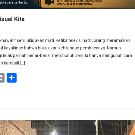
sual Kita
awatir seni lukis akan mati. Ketika televisi hadir, orang meramalkan
cul keyakinan bahwa buku akan kehilangan pembacanya. Namun
gi tidak pernah benar-benar membunuh seni. Ia hanya mengubah cara
an kembali […]
ban
y
mail
Print
Share