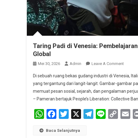
Taring Padi di Venesia: Pembelajaran 
Global
On
Mei 30, 2026
Admin
Leave A Comment
Taring
Di sebuah ruang bekas gudang industri di Venesia, Ita
Padi
yang tergantung dari langit-langit. Gambar-gambar pad
Di
memuat pesan sosial, sejarah, dan pengalaman perju
Venesia
– Pameran bertajuk People’s Liberation: Collective B
Pembela
Visual
WhatsApp
Facebook
Twitter
X
Telegram
Line
Cop
E
Tentang
Seni,
Link
Sejarah,
Baca Selanjutnya
Dan