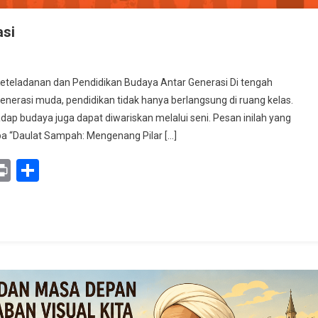
asi
t
teladanan dan Pendidikan Budaya Antar Generasi Di tengah
,
generasi muda, pendidikan tidak hanya berlangsung di ruang kelas.
akan
adap budaya juga dapat diwariskan melalui seni. Pesan inilah yang
i
a “Daulat Sampah: Mengenang Pilar […]
y
mail
Print
Share