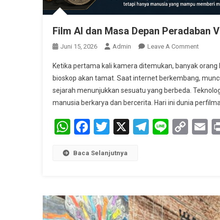
Film AI dan Masa Depan Peradaban Vi
On
Juni 15, 2026
Admin
Leave A Comment
Film
Ketika pertama kali kamera ditemukan, banyak orang kh
AI
bioskop akan tamat. Saat internet berkembang, mun
Dan
sejarah menunjukkan sesuatu yang berbeda. Teknolo
Masa
manusia berkarya dan bercerita. Hari ini dunia perfilm
Depan
Perada
WhatsApp
Facebook
Twitter
X
Telegram
Line
Cop
E
Visual
Kita
Link
Baca Selanjutnya