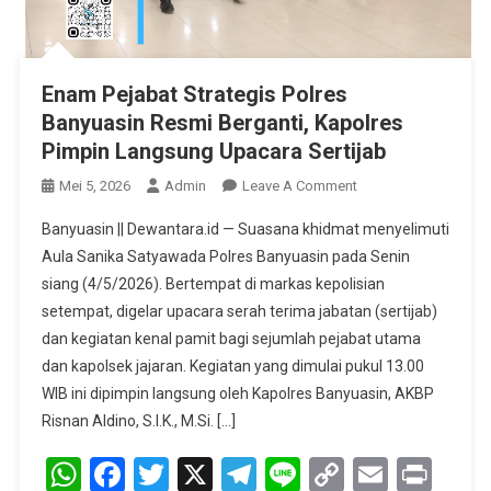
Enam Pejabat Strategis Polres
Banyuasin Resmi Berganti, Kapolres
Pimpin Langsung Upacara Sertijab
On
Mei 5, 2026
Admin
Leave A Comment
Enam
Banyuasin || Dewantara.id — Suasana khidmat menyelimuti
Pejabat
Aula Sanika Satyawada Polres Banyuasin pada Senin
Strategis
siang (4/5/2026). Bertempat di markas kepolisian
Polres
setempat, digelar upacara serah terima jabatan (sertijab)
Banyuasin
Resmi
dan kegiatan kenal pamit bagi sejumlah pejabat utama
Berganti,
dan kapolsek jajaran. Kegiatan yang dimulai pukul 13.00
Kapolres
WIB ini dipimpin langsung oleh Kapolres Banyuasin, AKBP
Pimpin
Risnan Aldino, S.I.K., M.Si. […]
Langsung
WhatsApp
Facebook
Twitter
X
Telegram
Line
Copy
Upacara
Email
Prin
Sertijab