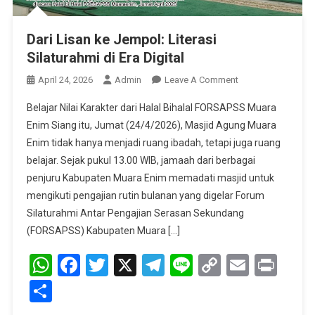
Dari Lisan ke Jempol: Literasi
Silaturahmi di Era Digital
On
April 24, 2026
Admin
Leave A Comment
Dari
Belajar Nilai Karakter dari Halal Bihalal FORSAPSS Muara
Lisan
Enim Siang itu, Jumat (24/4/2026), Masjid Agung Muara
Ke
Enim tidak hanya menjadi ruang ibadah, tetapi juga ruang
Jempol:
belajar. Sejak pukul 13.00 WIB, jamaah dari berbagai
Literasi
Silaturahmi
penjuru Kabupaten Muara Enim memadati masjid untuk
Di
mengikuti pengajian rutin bulanan yang digelar Forum
Era
Silaturahmi Antar Pengajian Serasan Sekundang
Digital
(FORSAPSS) Kabupaten Muara […]
WhatsApp
Facebook
Twitter
X
Telegram
Line
Copy
Email
Prin
Link
Share