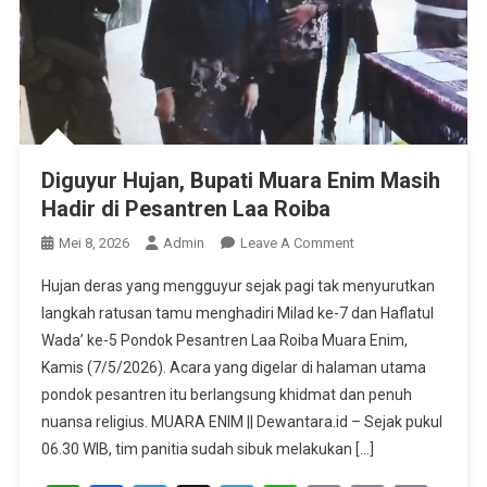
Diguyur Hujan, Bupati Muara Enim Masih
Hadir di Pesantren Laa Roiba
On
Mei 8, 2026
Admin
Leave A Comment
Diguyur
Hujan deras yang mengguyur sejak pagi tak menyurutkan
Hujan,
langkah ratusan tamu menghadiri Milad ke-7 dan Haflatul
Bupati
Wada’ ke-5 Pondok Pesantren Laa Roiba Muara Enim,
Muara
Kamis (7/5/2026). Acara yang digelar di halaman utama
Enim
Masih
pondok pesantren itu berlangsung khidmat dan penuh
Hadir
nuansa religius. MUARA ENIM || Dewantara.id – Sejak pukul
Di
06.30 WIB, tim panitia sudah sibuk melakukan […]
Pesantren