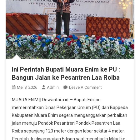
Ini Perintah Bupati Muara Enim ke PU :
Bangun Jalan ke Pesantren Laa Roiba
On
Mei 8, 2026
Admin
Leave A Comment
Ini
MUARA ENIM || Dewantara.id — Bupati Edison
Perintah
memerintahkan Dinas Pekerjaan Umum (PU) dan Bappeda
Bupati
Kabupaten Muara Enim segera menganggarkan perbaikan
Muara
jalan menuju Pondok Pesantren Pondok Pesantren Laa
Enim
Ke
Roiba sepanjang 120 meter dengan lebar sekitar 4 meter.
PU
Perintah itu disampaikan Edison saat menghadiri Milad ke-