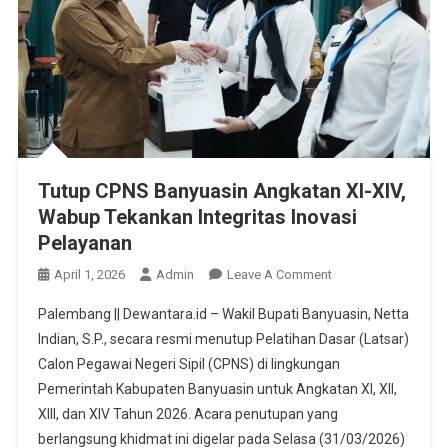
Tutup CPNS Banyuasin Angkatan XI-XIV,
Wabup Tekankan Integritas Inovasi
Pelayanan
On
April 1, 2026
Admin
Leave A Comment
Tutup
​Palembang || Dewantara.id – Wakil Bupati Banyuasin, Netta
CPNS
Indian, S.P., secara resmi menutup Pelatihan Dasar (Latsar)
Banyuasin
Calon Pegawai Negeri Sipil (CPNS) di lingkungan
Angkatan
Pemerintah Kabupaten Banyuasin untuk Angkatan XI, XII,
XI-
XIV,
XIII, dan XIV Tahun 2026. Acara penutupan yang
Wabup
berlangsung khidmat ini digelar pada Selasa (31/03/2026)