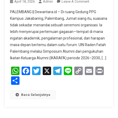
On
April 18, 2026
Admin
Leave A Comment
Nakhoda
PALEMBANG || Dewantara.id – Di ruang Gedung PPG
Baru
Kampus Jakabaring, Palembang, Jumat siang itu, suasana
IKARAFA
tidak sekadar menandai sebuah seremoni organisasi. Ia
:
lebih menyerupai pertemuan gagasan—tempat di mana
Prof
Suyitno,
ingatan akademik, pengalaman profesional, dan harapan
Menggerakkan
masa depan bertemu dalam satu forum. UIN Raden Fatah
Daya
Palembang melalui Simposium Alumni dan pengukuhan
Pendidikan
Ikatan Keluarga Alumni (IKARAFA) periode 2026–2030, […]
WhatsApp
Facebook
Twitter
X
Telegram
Line
Copy
Email
Prin
Link
Share
Baca Selanjutnya