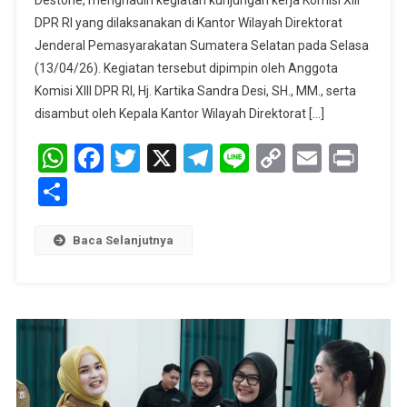
Kunker
DPR RI yang dilaksanakan di Kantor Wilayah Direktorat
Komisi
XIII
Jenderal Pemasyarakatan Sumatera Selatan pada Selasa
DPR
(13/04/26). Kegiatan tersebut dipimpin oleh Anggota
RI,
Komisi XIII DPR RI, Hj. Kartika Sandra Desi, SH., MM., serta
Perkuat
disambut oleh Kepala Kantor Wilayah Direktorat […]
Sinergi
WhatsApp
Facebook
Twitter
X
Telegram
Line
Copy
Dan
Email
Prin
Pengawasan
Link
Share
Pemasyarakatan
Baca Selanjutnya