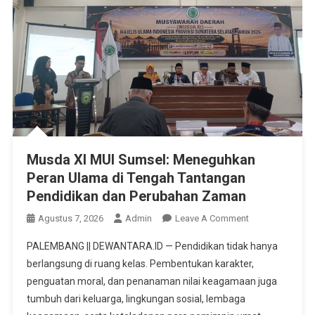
Musda XI MUI Sumsel: Meneguhkan
Peran Ulama di Tengah Tantangan
Pendidikan dan Perubahan Zaman
On
Agustus 7, 2026
Admin
Leave A Comment
Musda
PALEMBANG || DEWANTARA.ID — Pendidikan tidak hanya
XI
berlangsung di ruang kelas. Pembentukan karakter,
MUI
penguatan moral, dan penanaman nilai keagamaan juga
Sumsel:
tumbuh dari keluarga, lingkungan sosial, lembaga
Meneguhkan
Peran