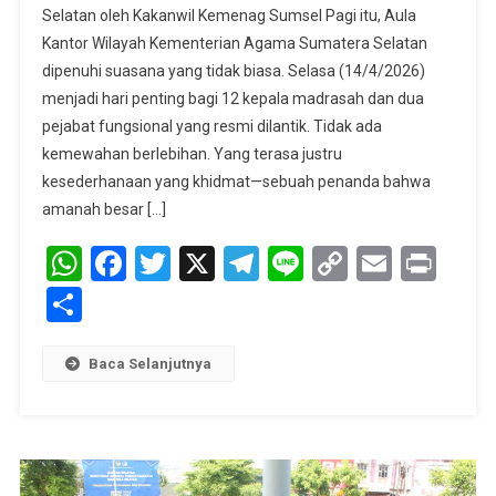
Selatan oleh Kakanwil Kemenag Sumsel Pagi itu, Aula
Harapan
Kantor Wilayah Kementerian Agama Sumatera Selatan
Di
dipenuhi suasana yang tidak biasa. Selasa (14/4/2026)
Madrasah,
12
menjadi hari penting bagi 12 kepala madrasah dan dua
Kepala
pejabat fungsional yang resmi dilantik. Tidak ada
Madrasah
kemewahan berlebihan. Yang terasa justru
Di
kesederhanaan yang khidmat—sebuah penanda bahwa
Sumsel
amanah besar […]
Dilantik
WhatsApp
Facebook
Twitter
X
Telegram
Line
Copy
Email
Prin
Link
Share
Baca Selanjutnya