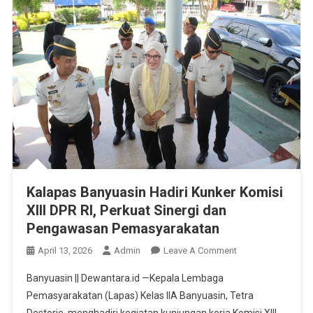
Kalapas Banyuasin Hadiri Kunker Komisi
XIII DPR RI, Perkuat Sinergi dan
Pengawasan Pemasyarakatan
On
April 13, 2026
Admin
Leave A Comment
Kalapas
Banyuasin || Dewantara.id —Kepala Lembaga
Banyuasin
Pemasyarakatan (Lapas) Kelas IIA Banyuasin, Tetra
Hadiri
Destorie, menghadiri kegiatan kunjungan kerja Komisi XIII