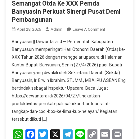
‎Semangat Otda Ke XXX Pemda
Banyuasin Perkuat Sinergi Pusat Demi
Pembangunan
On
April 28, 2026
Admin
Leave A Comment
‎Semangat
Banyuasin || Dewantara.id — Pemerintah Kabupaten
Otda
Banyuasun memperingati Hari Otonomi Daerah (Otda) ke-
Ke
XXX Tahun 2026 dengan menggelar upacara di Halaman
XXX
Kantor Bupati Banyuasin, Senin (27/4/2026) pagi.‎‎ Bupati
Pemda
Banyuasin
Banyuasin yang diwakili oleh Sekretaris Daerah (Sekda)
Perkuat
Banyuasin, Ir. Erwin Ibrahim, ST., MM., MBA IPU ASEAN Eng
Sinergi
bertindak sebagai Inspektur Upacara. Baca Juga :
Pusat
https://dewantara.id/2026/04/27/tingkatkan-
Demi
produktivitas-pemkab-pali-salurkan-bantuan-alat-
Pembangunan
tangkap-dan-cool-box-ke-lima-kub-nelayan/ ‎‎Kegiatan
tersebut diikuti […]
WhatsApp
Facebook
Twitter
X
Telegram
Line
Copy
Email
Prin