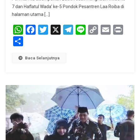
:
7 dan Haflatul Wada’ ke-5 Pondok Pesantren Laa Roiba di
Bangun
halaman utama […]
Jalan
WhatsApp
Facebook
Twitter
X
Telegram
Line
Copy
Ke
Email
Prin
Pesantren
Link
Share
Laa
Roiba
Baca Selanjutnya