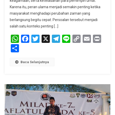
keagamaan, serta keteladanan para pemimpin umat.
Ulama
Karena itu, peran ulama menjadi semakin penting ketika
Di
masyarakat menghadapi perubahan zaman yang
Tengah
berlangsung begitu cepat. Persoalan tersebut menjadi
Tantangan
salah satu konteks penting […]
Pendidikan
Dan
WhatsApp
Facebook
Twitter
X
Telegram
Line
Copy
Email
Prin
Perubahan
Link
Share
Zaman
Baca Selanjutnya