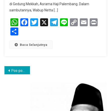
Tekankan
di Gedung Mekkah, Asrama Haji Palembang. ​Dalam
Integritas
sambutannya, Wabup Netta […]
Inovasi
WhatsApp
Facebook
Twitter
X
Telegram
Line
Copy
Pelayanan
Email
Prin
Link
Share
Baca Selanjutnya
Navigasi
Pos-pos lama
pos