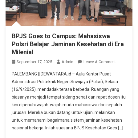
BPJS Goes to Campus: Mahasiswa
Polsri Belajar Jaminan Kesehatan di Era
Milenial
On
September 17, 2025
Admin
Leave A Comment
BPJS
PALEMBANG || DEWANTARA.id – Aula Kantor Pusat
Goes
Administrasi Politeknik Negeri Sriwijaya (Polsri), Selasa
To
(16/9/2025), mendadak terasa berbeda. Ruangan yang
Campus:
biasanya menjadi tempat sidang senat dan rapat dosen itu
Mahasiswa
Polsri
kini dipenuhi wajah-wajah muda mahasiswa dari sepuluh
Belajar
jurusan. Mereka bukan datang untuk ujian, melainkan
Jaminan
untuk memahami bagaimana sistem jaminan kesehatan
Kesehatan
nasional bekerja. Inilah suasana BPJS Kesehatan Goes […]
Di