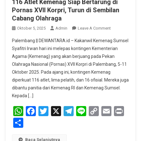
116 Atlet Kemenag Siap Bertarung di
Pornas XVII Korpri, Turun di Sembilan
Cabang Olahraga
On
Oktober 5, 2025
Admin
Leave A Comment
116
Palembang || DEWANTARA.id – Kakanwil Kemenag Sumsel
Atlet
Syafitri Irwan hari ini melepas kontingen Kementerian
Kemenag
Agama (Kemenag) yang akan berjuang pada Pekan
Siap
Olahraga Nasional (Pornas) XVII Korpri di Palembang, 5-11
Bertarung
Di
Oktober 2025. Pada ajang ini, kontingen Kemenag
Pornas
diperkuat 116 atlet, lima pelatih, dan 16 ofisial. Mereka juga
XVII
dibantu panitia dari Kemenag RI dan Kemenag Sumsel.
Korpri,
Kepada […]
Turun
WhatsApp
Facebook
Twitter
X
Telegram
Line
Copy
Di
Email
Prin
Sembilan
Link
Share
Cabang
Olahraga
Baca Selanjutnya