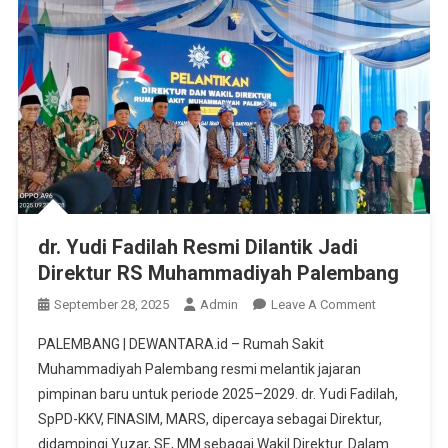
dr. Yudi Fadilah Resmi Dilantik Jadi
Direktur RS Muhammadiyah Palembang
On
September 28, 2025
Admin
Leave A Comment
Dr.
PALEMBANG | DEWANTARA.id – Rumah Sakit
Yudi
Muhammadiyah Palembang resmi melantik jajaran
Fadilah
pimpinan baru untuk periode 2025–2029. dr. Yudi Fadilah,
Resmi
SpPD-KKV, FINASIM, MARS, dipercaya sebagai Direktur,
Dilantik
Jadi
didampingi Yuzar, SE, MM sebagai Wakil Direktur. Dalam