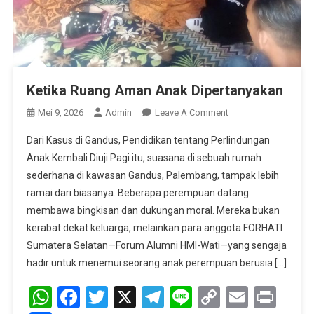
Ketika Ruang Aman Anak Dipertanyakan
On
Mei 9, 2026
Admin
Leave A Comment
Ketika
Dari Kasus di Gandus, Pendidikan tentang Perlindungan
Ruang
Anak Kembali Diuji Pagi itu, suasana di sebuah rumah
Aman
sederhana di kawasan Gandus, Palembang, tampak lebih
Anak
ramai dari biasanya. Beberapa perempuan datang
Dipertanyakan
membawa bingkisan dan dukungan moral. Mereka bukan
kerabat dekat keluarga, melainkan para anggota FORHATI
Sumatera Selatan—Forum Alumni HMI-Wati—yang sengaja
hadir untuk menemui seorang anak perempuan berusia […]
WhatsApp
Facebook
Twitter
X
Telegram
Line
Copy
Email
Prin