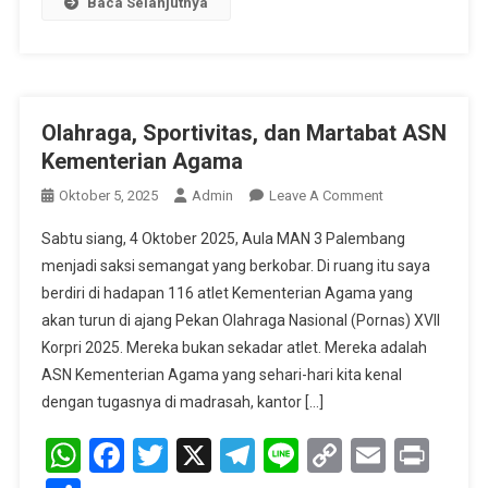
Baca Selanjutnya
Olahraga, Sportivitas, dan Martabat ASN
Kementerian Agama
On
Oktober 5, 2025
Admin
Leave A Comment
Olahraga,
Sabtu siang, 4 Oktober 2025, Aula MAN 3 Palembang
Sportivitas,
menjadi saksi semangat yang berkobar. Di ruang itu saya
Dan
berdiri di hadapan 116 atlet Kementerian Agama yang
Martabat
akan turun di ajang Pekan Olahraga Nasional (Pornas) XVII
ASN
Kementerian
Korpri 2025. Mereka bukan sekadar atlet. Mereka adalah
Agama
ASN Kementerian Agama yang sehari-hari kita kenal
dengan tugasnya di madrasah, kantor […]
WhatsApp
Facebook
Twitter
X
Telegram
Line
Copy
Email
Prin