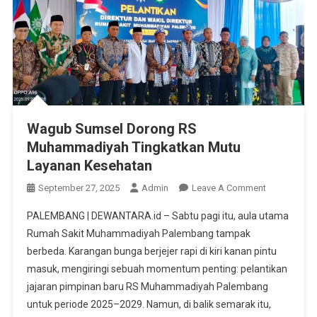
Wagub Sumsel Dorong RS
Muhammadiyah Tingkatkan Mutu
Layanan Kesehatan
On
September 27, 2025
Admin
Leave A Comment
Wagub
PALEMBANG | DEWANTARA.id – Sabtu pagi itu, aula utama
Sumsel
Rumah Sakit Muhammadiyah Palembang tampak
Dorong
berbeda. Karangan bunga berjejer rapi di kiri kanan pintu
RS
masuk, mengiringi sebuah momentum penting: pelantikan
Muhammadi
Tingkatkan
jajaran pimpinan baru RS Muhammadiyah Palembang
Mutu
untuk periode 2025–2029. Namun, di balik semarak itu,