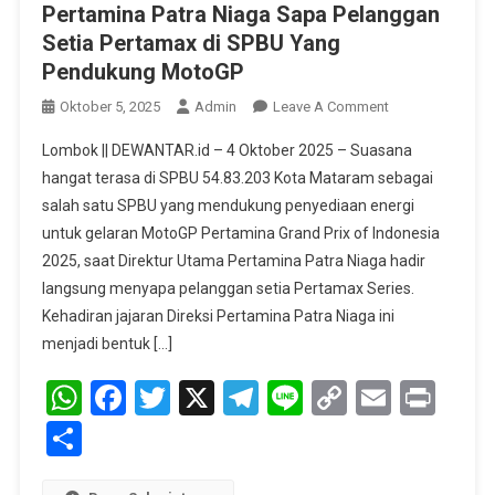
Pertamina Patra Niaga Sapa Pelanggan
Setia Pertamax di SPBU Yang
Pendukung MotoGP
On
Oktober 5, 2025
Admin
Leave A Comment
Pertamina
Lombok || DEWANTAR.id – 4 Oktober 2025 – Suasana
Patra
hangat terasa di SPBU 54.83.203 Kota Mataram sebagai
Niaga
salah satu SPBU yang mendukung penyediaan energi
Sapa
untuk gelaran MotoGP Pertamina Grand Prix of Indonesia
Pelanggan
Setia
2025, saat Direktur Utama Pertamina Patra Niaga hadir
Pertamax
langsung menyapa pelanggan setia Pertamax Series.
Di
Kehadiran jajaran Direksi Pertamina Patra Niaga ini
SPBU
menjadi bentuk […]
Yang
WhatsApp
Facebook
Twitter
X
Telegram
Line
Copy
Pendukung
Email
Prin
MotoGP
Link
Share