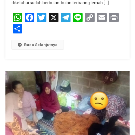
Untuk
diketahui sudah berbulan-bulan terbaring lemah […]
Bantu
WhatsApp
Facebook
Twitter
X
Telegram
Line
Copy
Mang
Email
Prin
Yasin
Link
Share
Yang
Sakit
Menahun
Baca Selanjutnya