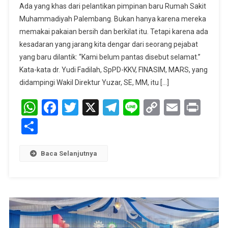
Ada yang khas dari pelantikan pimpinan baru Rumah Sakit
Putih
Muhammadiyah Palembang. Bukan hanya karena mereka
Di
memakai pakaian bersih dan berkilat itu. Tetapi karena ada
Lorong
kesadaran yang jarang kita dengar dari seorang pejabat
Rumah
Sakit
yang baru dilantik: “Kami belum pantas disebut selamat.”
Kata-kata dr. Yudi Fadilah, SpPD-KKV, FINASIM, MARS, yang
didampingi Wakil Direktur Yuzar, SE, MM, itu […]
WhatsApp
Facebook
Twitter
X
Telegram
Line
Copy
Email
Prin
Link
Share
Baca Selanjutnya