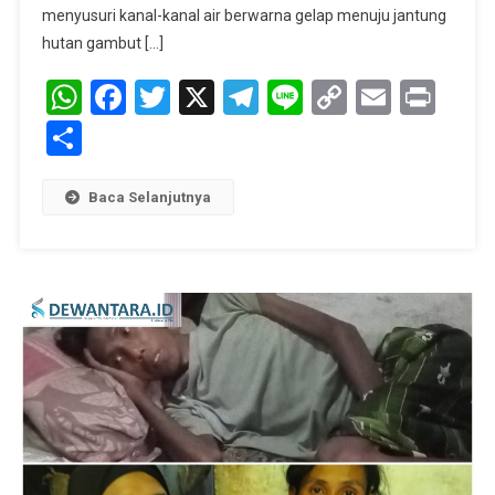
menyusuri kanal-kanal air berwarna gelap menuju jantung
hutan gambut […]
WhatsApp
Facebook
Twitter
X
Telegram
Line
Copy
Email
Prin
Link
Share
Baca Selanjutnya