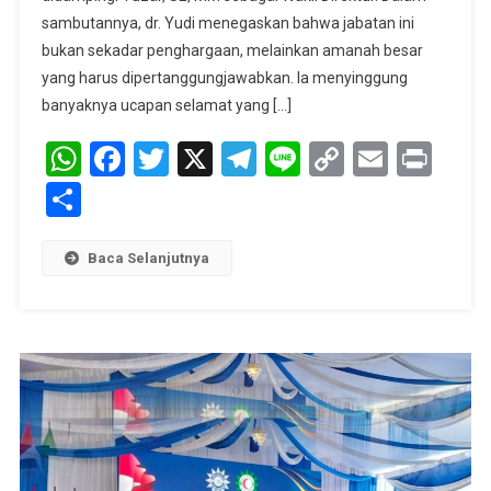
Direktur
sambutannya, dr. Yudi menegaskan bahwa jabatan ini
RS
bukan sekadar penghargaan, melainkan amanah besar
Muhammadi
yang harus dipertanggungjawabkan. Ia menyinggung
Palembang
banyaknya ucapan selamat yang […]
WhatsApp
Facebook
Twitter
X
Telegram
Line
Copy
Email
Prin
Link
Share
Baca Selanjutnya