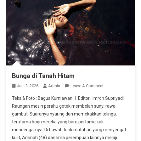
Bunga di Tanah Hitam
On
Juni 3, 2026
Admin
Leave A Comment
Bunga
Teks & Foto : Bagus Kurniawan | Editor : Imron Supriyadi
Di
Raungan mesin perahu getek membelah sunyi rawa
Tanah
gambut. Suaranya nyaring dan memekakkan telinga,
Hitam
terutama bagi mereka yang baru pertama kali
mendengarnya. Di bawah terik matahari yang menyengat
kulit, Aminah (48) dan lima perempuan lainnya melaju