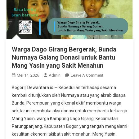
Warga Dago Girang Bergerak, Bunda
Nurmaya Galang Donasi untuk Bantu
Mang Yasin yang Sakit Menahun
On
Mei 14, 2026
Admin
Leave A Comment
Warga
Bogor || Dewantara.id — Kepedulian terhadap sesama
Dago
kembali ditunjukkan oleh Nurmaya atau yang akrab disapa
Girang
Bunda. Perempuan yang dikenal aktif membantu warga
Bergerak,
sekitar ini membuka aksi donasi untuk membantu keluarga
Bunda
Nurmaya
Mang Yasin, warga Kampung Dago Girang, Kecamatan
Galang
Parungpanjang, Kabupaten Bogor, yang tengah mengalami
Donasi
kesulitan ekonomi akibat sakit menahun. Mang Yasin