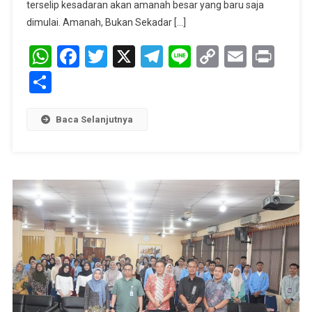
Layanan
terselip kesadaran akan amanah besar yang baru saja
Kesehatan
dimulai. Amanah, Bukan Sekadar […]
WhatsApp
Facebook
Twitter
X
Telegram
Line
Copy
Email
Prin
Link
Share
Baca Selanjutnya