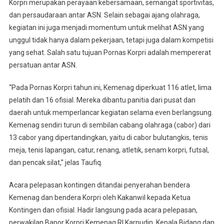
Korpri merupakan perayaan kebersamaan, semangat sportivitas,
dan persaudaraan antar ASN. Selain sebagai ajang olahraga,
kegiatan ini juga menjadi momentum untuk melihat ASN yang
unggul tidak hanya dalam pekerjaan, tetapi juga dalam kompetisi
yang sehat. Salah satu tujuan Pornas Korpri adalah mempererat
persatuan antar ASN.
“Pada Pornas Korpri tahun ini, Kemenag diperkuat 116 atlet, lima
pelatih dan 16 ofisial. Mereka dibantu panitia dari pusat dan
daerah untuk memperlancar kegiatan selama even berlangsung.
Kemenag sendiri turun di sembilan cabang olahraga (cabor) dari
13 cabor yang dipertandingkan, yaitu di cabor bulutangkis, tenis
meja, tenis lapangan, catur, renang, atletik, senam korpri, futsal,
dan pencak silat,” jelas Taufiq.
Acara pelepasan kontingen ditandai penyerahan bendera
Kemenag dan bendera Korpri oleh Kakanwil kepada Ketua
Kontingen dan ofisial. Hadir langsung pada acara pelepasan,
perwakilan Bapor Korpri Kemenag RI Karnudin, Kepala Bidang dan