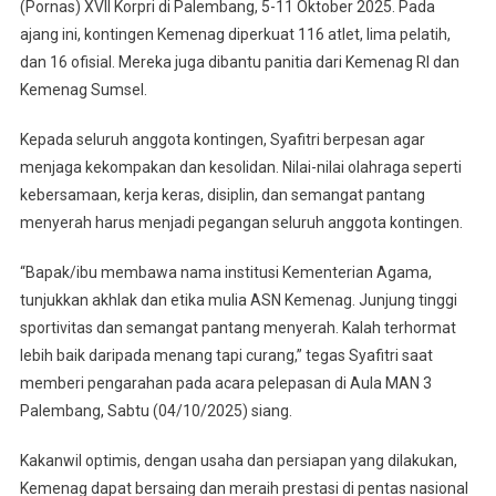
(Pornas) XVII Korpri di Palembang, 5-11 Oktober 2025. Pada
Bertarung
Di
ajang ini, kontingen Kemenag diperkuat 116 atlet, lima pelatih,
Pornas
dan 16 ofisial. Mereka juga dibantu panitia dari Kemenag RI dan
XVII
Kemenag Sumsel.
Korpri,
Turun
Kepada seluruh anggota kontingen, Syafitri berpesan agar
Di
menjaga kekompakan dan kesolidan. Nilai-nilai olahraga seperti
Sembilan
kebersamaan, kerja keras, disiplin, dan semangat pantang
Cabang
menyerah harus menjadi pegangan seluruh anggota kontingen.
Olahraga
“Bapak/ibu membawa nama institusi Kementerian Agama,
tunjukkan akhlak dan etika mulia ASN Kemenag. Junjung tinggi
sportivitas dan semangat pantang menyerah. Kalah terhormat
lebih baik daripada menang tapi curang,” tegas Syafitri saat
memberi pengarahan pada acara pelepasan di Aula MAN 3
Palembang, Sabtu (04/10/2025) siang.
Kakanwil optimis, dengan usaha dan persiapan yang dilakukan,
Kemenag dapat bersaing dan meraih prestasi di pentas nasional