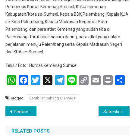
Pembimas Kanwil Kemenag Sumsel, Kakankemenag
Kabupaten/Kota se-Sumsel, Kepala BDK Palembang, Kepala KUA
se-Kota Palembang, Kepala Madrasah Negeri se-Kota
Palembang, dan para atlet Kemenag yang sudah tiba di
Palembang. Turut hadir secara daring, para atlet yang dalam
perjalanan menuju Palembang serta Kepala Madrasah Negeri
dan KUA se-Sumsel.
Teks / Foto : Humas Kemenag Sumsel
WhatsApp
Facebook
Twitter
X
Telegram
Line
Copy
Email
Print
Sh
Link
Tagged
SembilanCabang Olahraga
Navigasi
Pertamina Patra Niaga Sediakan Pertamax Turbo, BBM Resmi Safety Car & Marshall Pertamina Grand Prix of Indonesia 2025
Satreskrim Polres Banyuasin Ringkus pelaku Bobol Ruko
pos
RELATED POSTS