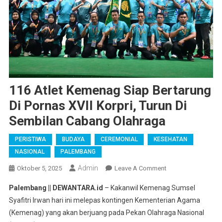
116 Atlet Kemenag Siap Bertarung
Di Pornas XVII Korpri, Turun Di
Sembilan Cabang Olahraga
PERISTIWA
BUDAYA
CEREMONIAL
KESEHATAN
NASIONAL
PALEMBANG
Admin
On
Oktober 5, 2025
Leave A Comment
116
Palembang || DEWANTARA.id
– Kakanwil Kemenag Sumsel
Atlet
Syafitri Irwan hari ini melepas kontingen Kementerian Agama
Kemenag
(Kemenag) yang akan berjuang pada Pekan Olahraga Nasional
Siap