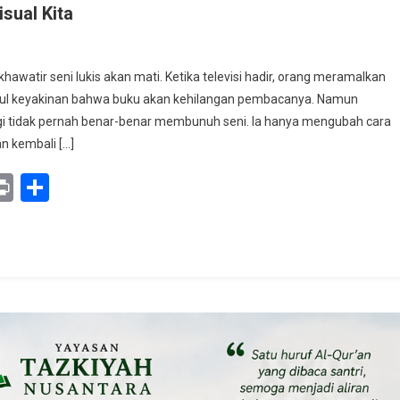
sual Kita
awatir seni lukis akan mati. Ketika televisi hadir, orang meramalkan
cul keyakinan bahwa buku akan kehilangan pembacanya. Namun
gi tidak pernah benar-benar membunuh seni. Ia hanya mengubah cara
an kembali […]
ban
y
mail
Print
Share