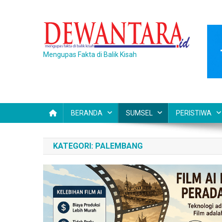
Skip
to
content
Mengupas Fakta di Balik Kisah
BERANDA
SUMSEL
PERISTIWA
KATEGORI:
PALEMBANG