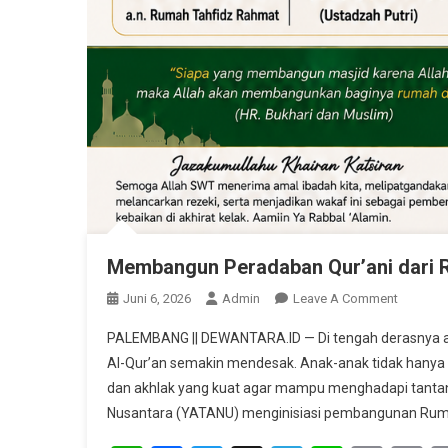
Membangun Peradaban Qur’ani dari 
On
Juni 6, 2026
Admin
Leave A Comment
Memban
PALEMBANG || DEWANTARA.ID — Di tengah derasnya a
Peradab
Al-Qur’an semakin mendesak. Anak-anak tidak hanya
Qur’ani
dan akhlak yang kuat agar mampu menghadapi tantan
Dari
Nusantara (YATANU) menginisiasi pembangunan Rumah
Rumah
Tahfidz