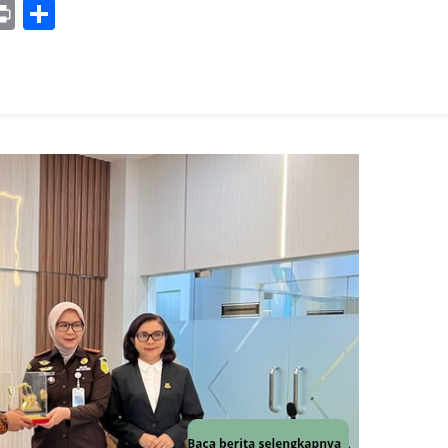
y
mail
Print
Share