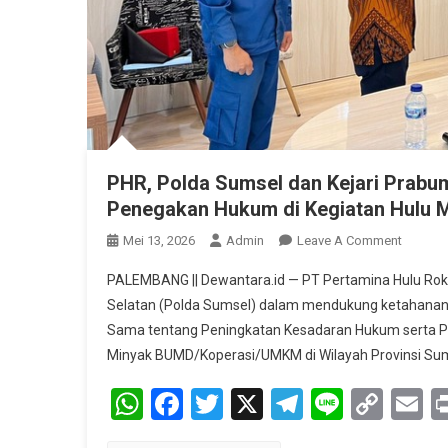
PHR, Polda Sumsel dan Kejari Prabum
Penegakan Hukum di Kegiatan Hulu 
On
Mei 13, 2026
Admin
Leave A Comment
PHR,
PALEMBANG || Dewantara.id — PT Pertamina Hulu Rok
Polda
Selatan (Polda Sumsel) dalam mendukung ketahanan en
Sumsel
Sama tentang Peningkatan Kesadaran Hukum serta 
Dan
Minyak BUMD/Koperasi/UMKM di Wilayah Provinsi Sum
Kejari
Prabumu
WhatsApp
Facebook
Twitter
X
Telegram
Line
Cop
E
Sinergi
Untuk
Link
Peningk