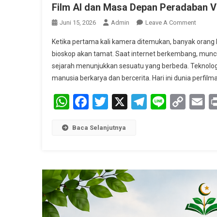
Film AI dan Masa Depan Peradaban Vi
On
Juni 15, 2026
Admin
Leave A Comment
Film
Ketika pertama kali kamera ditemukan, banyak orang kh
AI
bioskop akan tamat. Saat internet berkembang, mun
Dan
sejarah menunjukkan sesuatu yang berbeda. Teknolo
Masa
manusia berkarya dan bercerita. Hari ini dunia perfilm
Depan
Perada
WhatsApp
Facebook
Twitter
X
Telegram
Line
Cop
E
Visual
Kita
Link
Baca Selanjutnya