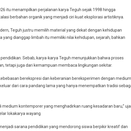
026 itu menampilkan perjalanan karya Teguh sejak 1998 hingga
alasi berbahan organik yang menjadi ciri kuat eksplorasi artistiknya.
dern, Teguh justru memilih material yang dekat dengan kehidupan
yang dianggap limbah itu memiliki nilai kehidupan, sejarah, bahkan
s pendidikan. Sebab, karya-karya Teguh menunjukkan bahwa proses
jaran, tetapi juga dari kemampuan membaca lingkungan sekitar.
 kebebasan berekspresi dan keberanian bereksperimen dengan mediu
l keluar dari cara pandang lama yang hanya menempatkan tradisi sebag
i medium kontemporer yang menghadirkan ruang kesadaran baru,” uja
elar lokakarya wayang.
njadi sarana pendidikan yang mendorong siswa berpikir kreatif dan