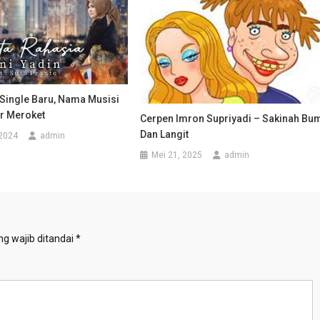
 Single Baru, Nama Musisi
ir Meroket
Cerpen Imron Supriyadi – Sakinah Bu
Dan Langit
 2024
admin
Mei 21, 2025
admin
g wajib ditandai
*