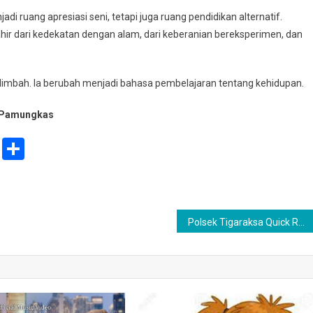
di ruang apresiasi seni, tetapi juga ruang pendidikan alternatif.
ir dari kedekatan dengan alam, dari keberanian bereksperimen, dan
r limbah. Ia berubah menjadi bahasa pembelajaran tentang kehidupan.
/T Pamungkas
ail
Print
Share
Polsek Tigaraksa Quick Respon Laporan Dugaan Upaya Curanmor di Perumahan Sudirman Indah