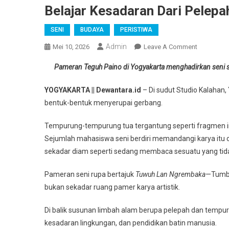
Belajar Kesadaran Dari Pelepa
SENI
BUDAYA
PERISTIWA
Admin
On
Mei 10, 2026
Leave A Comment
Belajar
Pameran Teguh Paino di Yogyakarta menghadirkan seni seb
Kesadaran
Dari
YOGYAKARTA || Dewantara.id
– Di sudut Studio Kalahan,
Pelepah
bentuk-bentuk menyerupai gerbang.
Kelapa
Tempurung-tempurung tua tergantung seperti fragmen ing
Sejumlah mahasiswa seni berdiri memandangi karya itu 
sekadar diam seperti sedang membaca sesuatu yang tidak
Pameran seni rupa bertajuk
Tuwuh Lan Ngrembaka
—Tumbu
bukan sekadar ruang pamer karya artistik.
Di balik susunan limbah alam berupa pelepah dan tempuru
kesadaran lingkungan, dan pendidikan batin manusia.