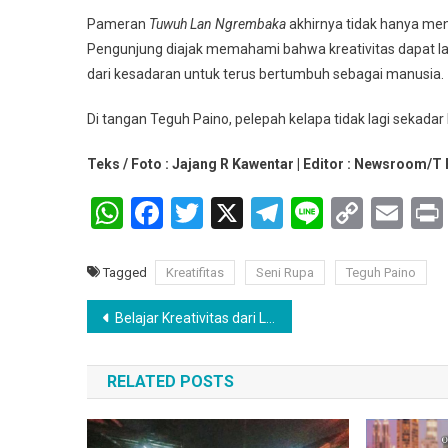
Pameran
Tuwuh Lan Ngrembaka
akhirnya tidak hanya menja
Pengunjung diajak memahami bahwa kreativitas dapat lah
dari kesadaran untuk terus bertumbuh sebagai manusia.
Di tangan Teguh Paino, pelepah kelapa tidak lagi sekada
Teks / Foto : Jajang R Kawentar | Editor : Newsroom
WhatsApp
Facebook
Twitter
X
Telegram
Line
Copy
Em
Link
Tagged
Kreatifitas
Seni Rupa
Teguh Paino
Navigasi
Belajar Kreativitas dari Logam: Pameran “Metal in Flux” Hidupkan Kembali Semangat Kriya
pos
RELATED POSTS