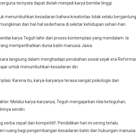
berguna ternyata dapat diolah menjadi karya bernilai tinggi.
untuk menumbuhkan kesadaran bahwa kreativitas tidak selalu bergantun
ungkinan dari hal-hal sederhana di sekitar kehidupan sehari-hari.
enilai karya Teguh lahir dari proses kontemplasi yang mendalam. Ia
 yang memperlihatkan dunia batin manusia Jawa.
 secara langsung dalam menghadapi perubahan sosial sejak era Reformas
lajar untuk menumbuhkan kesadaran diri.
lasi. Karena itu, karya-karyanya terasa sangat psikologis dan
rakter. Melalui karya-karyanya, Teguh mengajarkan nilai keteguhan,
inya sendiri.
serba cepat dan kompetitif. Pendidikan hari ini sering terlalu
eri ruang bagi pengembangan kesadaran batin dan hubungan manusia