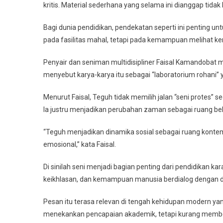
kritis. Material sederhana yang selama ini dianggap tidak 
Bagi dunia pendidikan, pendekatan seperti ini penting 
pada fasilitas mahal, tetapi pada kemampuan melihat kem
Penyair dan seniman multidisipliner Faisal Kamandobat m
menyebut karya-karya itu sebagai “laboratorium rohani”
Menurut Faisal, Teguh tidak memilih jalan “seni protes”
Ia justru menjadikan perubahan zaman sebagai ruang be
“Teguh menjadikan dinamika sosial sebagai ruang kontemp
emosional,” kata Faisal.
Di sinilah seni menjadi bagian penting dari pendidikan ka
keikhlasan, dan kemampuan manusia berdialog dengan dir
Pesan itu terasa relevan di tengah kehidupan modern yang 
menekankan pencapaian akademik, tetapi kurang memb