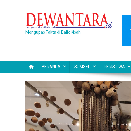
Skip
to
content
Mengupas Fakta di Balik Kisah
BERANDA
SUMSEL
PERISTIWA