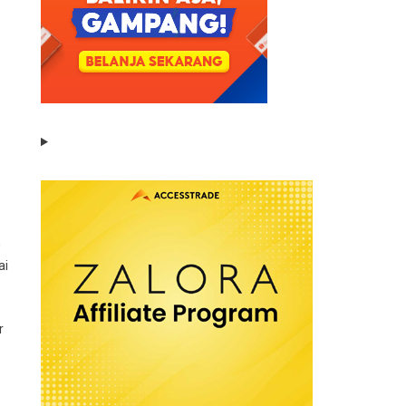
m
ai
r