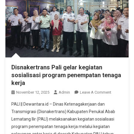
Disnakertrans Pali gelar kegiatan
sosialisasi program penempatan tenaga
kerja
On
November 12, 2025
Admin
Leave A Comment
Disnakertran
PALI || Dewantara.id – Dinas Ketenagakerjaan dan
Pali
Transmigrasi (Disnakertrans) Kabupaten Penukal Abab
Gelar
Lematang Ilir (PALI) melaksanakan kegiatan sosialisasi
Kegiatan
program penempatan tenaga kerja melalui kegiatan
Sosialisasi
Program