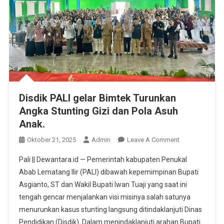
‎Disdik PALI gelar Bimtek Turunkan
Angka Stunting Gizi dan Pola Asuh
Anak.‎‎
On
Oktober 21, 2025
Admin
Leave A Comment
‎Disdik
Pali || Dewantara.id — Pemerintah kabupaten Penukal
PALI
Abab Lematang Ilir (PALI) dibawah kepemimpinan Bupati
Gelar
Asgianto, ST dan Wakil Bupati Iwan Tuaji yang saat ini
Bimtek
tengah gencar menjalankan visi misinya salah satunya
Turunkan
Angka
menurunkan kasus stunting langsung ditindaklanjuti Dinas
Stunting
Pendidikan (Disdik). ‎‎Dalam menindaklanjuti arahan Bupati