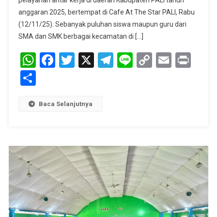
pelayanan antar kerja di daerah Kabupaten PALI tahun
Penempatan
anggaran 2025, bertempat di Cafe At The Star PALI, Rabu
Tenaga
(12/11/25). Sebanyak puluhan siswa maupun guru dari
Kerja
SMA dan SMK berbagai kecamatan di […]
WhatsApp
Facebook
Twitter
X
Telegram
Line
Copy
Email
Prin
Link
Share
Baca Selanjutnya