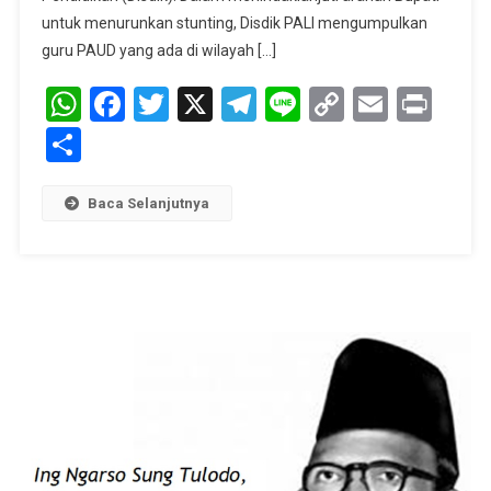
Gizi
untuk menurunkan stunting, Disdik PALI mengumpulkan
Dan
guru PAUD yang ada di wilayah […]
Pola
WhatsApp
Facebook
Twitter
X
Telegram
Line
Copy
Email
Asuh
Prin
Anak.‎‎
Link
Share
Baca Selanjutnya