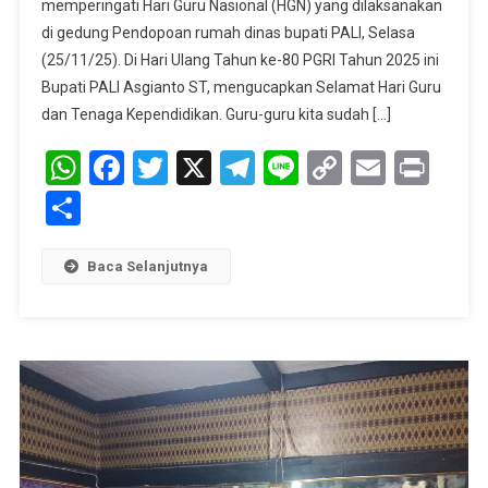
memperingati Hari Guru Nasional (HGN) yang dilaksanakan
Dan
di gedung Pendopoan rumah dinas bupati PALI, Selasa
HUT
PGRI
(25/11/25). Di Hari Ulang Tahun ke-80 PGRI Tahun 2025 ini
Ke-
Bupati PALI Asgianto ST, mengucapkan Selamat Hari Guru
80.
dan Tenaga Kependidikan. Guru-guru kita sudah […]
Asgianto,ST
WhatsApp
Facebook
Twitter
X
Telegram
Line
Copy
Email
Prin
:
Tidak
Link
Share
Ada
Pemotongan
TPP
Baca Selanjutnya
Sedikit
Pun