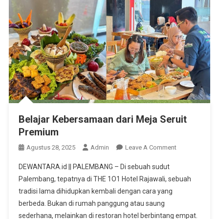
Belajar Kebersamaan dari Meja Seruit
Premium
On
Agustus 28, 2025
Admin
Leave A Comment
Belajar
DEWANTARA.id || PALEMBANG – Di sebuah sudut
Kebersamaan
Palembang, tepatnya di THE 1O1 Hotel Rajawali, sebuah
Dari
tradisi lama dihidupkan kembali dengan cara yang
Meja
berbeda. Bukan di rumah panggung atau saung
Seruit
Premium
sederhana, melainkan di restoran hotel berbintang empat.