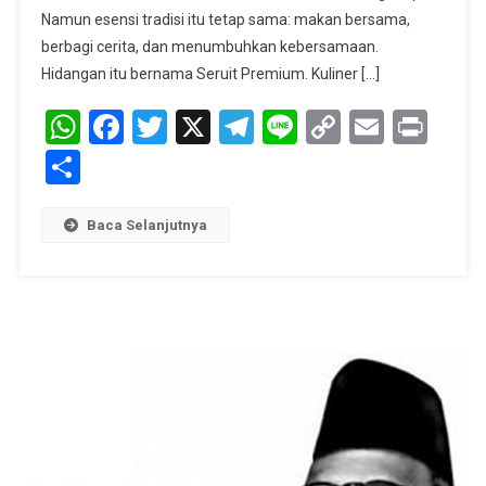
Namun esensi tradisi itu tetap sama: makan bersama,
berbagi cerita, dan menumbuhkan kebersamaan.
Hidangan itu bernama Seruit Premium. Kuliner […]
WhatsApp
Facebook
Twitter
X
Telegram
Line
Copy
Email
Prin
Link
Share
Baca Selanjutnya