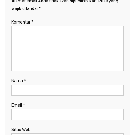
Alamat email Anda tidak akan dipublikasikan.
Ruas yang
wajib ditandai
*
Komentar
*
Nama
*
Email
*
Situs Web