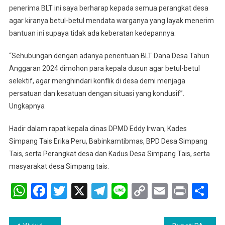
penerima BLT ini saya berharap kepada semua perangkat desa
agar kiranya betul-betul mendata warganya yang layak menerim
bantuan ini supaya tidak ada keberatan kedepannya.
“Sehubungan dengan adanya penentuan BLT Dana Desa Tahun
Anggaran 2024 dimohon para kepala dusun agar betul-betul
selektif, agar menghindari konflik di desa demi menjaga
persatuan dan kesatuan dengan situasi yang kondusif”.
Ungkapnya
Hadir dalam rapat kepala dinas DPMD Eddy Irwan, Kades
Simpang Tais Erika Peru, Babinkamtibmas, BPD Desa Simpang
Tais, serta Perangkat desa dan Kadus Desa Simpang Tais, serta
masyarakat desa Simpang tais.
WhatsApp
Facebook
Twitter
X
Telegram
Line
Copy
Email
Print
Sh
Link