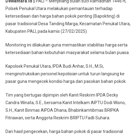
Dewantara.id ||
PALI – Menjelang bulan suci Ramadhan 1446 H,
Bulan
Polsek Penukal Utara melakukan pemantauan terhadap
Suci
ketersediaan dan harga bahan pokok penting (Bapokting) di
Ramadhan
pasar tradisional Desa Tanding Marga, Kecamatan Penukal Utara,
1446
H
Kabupaten PALI, pada kamis (27/02/2025).
Polsek
Pali
Monitoring ini dilakukan guna memastikan stabilitas harga serta
Memantau
ketersediaan bahan kebutuhan masyarakat selama bulan puasa.
Ketersediaan
Dan
Kapolsek Penukal Utara, IPDA Budi Anhar, S.H., M.Si,
Harga
menginstruksikan personel kepolisian untuk turun langsung ke
Bahan
pasar guna mengecek kondisi harga dan pasokan bahan pokok.
Pokok
Di
Tim yang bertugas dipimpin oleh Kanit Reskrim IPDA Decky
Pasar
Candra Winata, S.E., bersama Kanit Intelkam AIPTU Dodi Wisno,
Desa
S.H., Kanit Binmas AIPDA Dhana, Bhabinkamtibmas BRIPKA
Tanding
Fitriawan, serta Anggota Reskrim BRIPTU Fadli Suhara.
Marga
Dari hasil pengecekan, harga bahan pokok di pasar tradisional