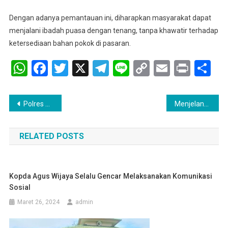
Dengan adanya pemantauan ini, diharapkan masyarakat dapat
menjalani ibadah puasa dengan tenang, tanpa khawatir terhadap
ketersediaan bahan pokok di pasaran.
WhatsApp
Facebook
Twitter
X
Telegram
Line
Copy
Email
Print
Sh
Link
Navigasi
Polres Pali Gelar Razia Gabungan Rangka Operasi Pekat 1 Musi 2025
Menjelang Bulan Suci Ramadhan 1446 H Polsek Pali Memantau Ketersediaan Dan Harga Bahan Pokok Di Pasar Desa Tanding Marga
pos
RELATED POSTS
Kopda Agus Wijaya Selalu Gencar Melaksanakan Komunikasi
Sosial
Maret 26, 2024
admin