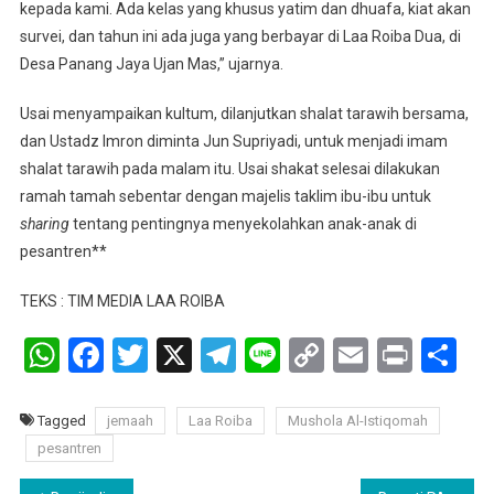
kepada kami. Ada kelas yang khusus yatim dan dhuafa, kiat akan
survei, dan tahun ini ada juga yang berbayar di Laa Roiba Dua, di
Desa Panang Jaya Ujan Mas,” ujarnya.
Usai menyampaikan kultum, dilanjutkan shalat tarawih bersama,
dan Ustadz Imron diminta Jun Supriyadi, untuk menjadi imam
shalat tarawih pada malam itu. Usai shakat selesai dilakukan
ramah tamah sebentar dengan majelis taklim ibu-ibu untuk
sharing
tentang pentingnya menyekolahkan anak-anak di
pesantren**
TEKS : TIM MEDIA LAA ROIBA
WhatsApp
Facebook
Twitter
X
Telegram
Line
Copy
Email
Print
Sh
Link
Tagged
jemaah
Laa Roiba
Mushola Al-Istiqomah
pesantren