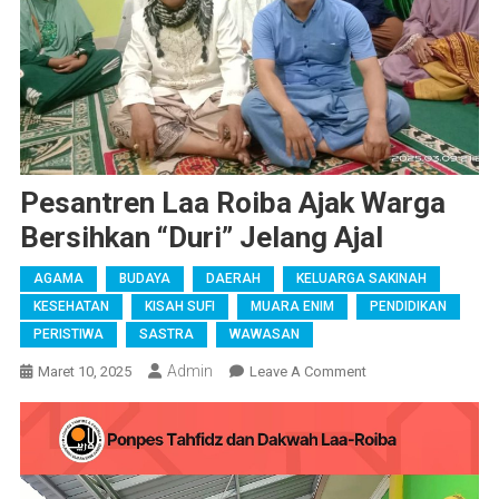
Pesantren Laa Roiba Ajak Warga
Bersihkan “Duri” Jelang Ajal
AGAMA
BUDAYA
DAERAH
KELUARGA SAKINAH
KESEHATAN
KISAH SUFI
MUARA ENIM
PENDIDIKAN
PERISTIWA
SASTRA
WAWASAN
Admin
On
Maret 10, 2025
Leave A Comment
Pesantren
Laa
Roiba
Ajak
Warga