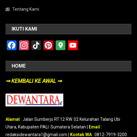
Tentang Kami
IKUTI KAMI
Facebook
Instagram
TikTok
Pinterest
Google
YouTube
Maps
HOME
⇒ KEMBALI KE AWAL ⇒
Alamat
:
Jalan Sumberjo RT.12 RW. 02 Kelurahan Talang Ubi
Utara, Kabupaten PALI. Sumatera Selatan |
Email :
redaksidewantara1@gmail.com |
Kontak WA
: 0812-7919-3200