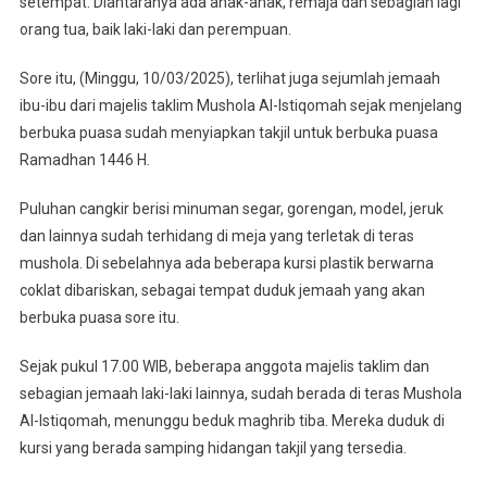
setempat. Diantaranya ada anak-anak, remaja dan sebagian lagi
orang tua, baik laki-laki dan perempuan.
Sore itu, (Minggu, 10/03/2025), terlihat juga sejumlah jemaah
ibu-ibu dari majelis taklim Mushola Al-Istiqomah sejak menjelang
berbuka puasa sudah menyiapkan takjil untuk berbuka puasa
Ramadhan 1446 H.
Puluhan cangkir berisi minuman segar, gorengan, model, jeruk
dan lainnya sudah terhidang di meja yang terletak di teras
mushola. Di sebelahnya ada beberapa kursi plastik berwarna
coklat dibariskan, sebagai tempat duduk jemaah yang akan
berbuka puasa sore itu.
Sejak pukul 17.00 WIB, beberapa anggota majelis taklim dan
sebagian jemaah laki-laki lainnya, sudah berada di teras Mushola
Al-Istiqomah, menunggu beduk maghrib tiba. Mereka duduk di
kursi yang berada samping hidangan takjil yang tersedia.