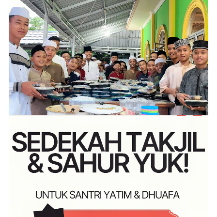
Bersihkan
“Duri”
Jelang
Ajal