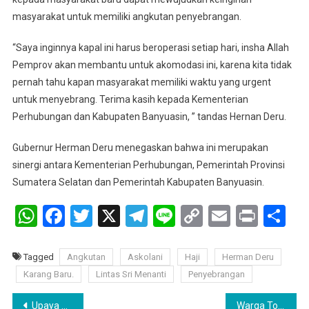
masyarakat untuk memiliki angkutan penyebrangan.
“Saya inginnya kapal ini harus beroperasi setiap hari, insha Allah
Pemprov akan membantu untuk akomodasi ini, karena kita tidak
pernah tahu kapan masyarakat memiliki waktu yang urgent
untuk menyebrang. Terima kasih kepada Kementerian
Perhubungan dan Kabupaten Banyuasin, ” tandas Hernan Deru.
Gubernur Herman Deru menegaskan bahwa ini merupakan
sinergi antara Kementerian Perhubungan, Pemerintah Provinsi
Sumatera Selatan dan Pemerintah Kabupaten Banyuasin.
WhatsApp
Facebook
Twitter
X
Telegram
Line
Copy
Email
Print
Sh
Link
Tagged
Angkutan
Askolani
Haji
Herman Deru
Karang Baru.
Lintas Sri Menanti
Penyebrangan
Navigasi
Upaya Percepatan pembangunan jaringan telekomunikasi, Diskominfostaper Pali Lakukan Audiensi bersama PT. Telkom
Warga Tolak Tarif PDAM TIRTA RAJA Naik 100%+