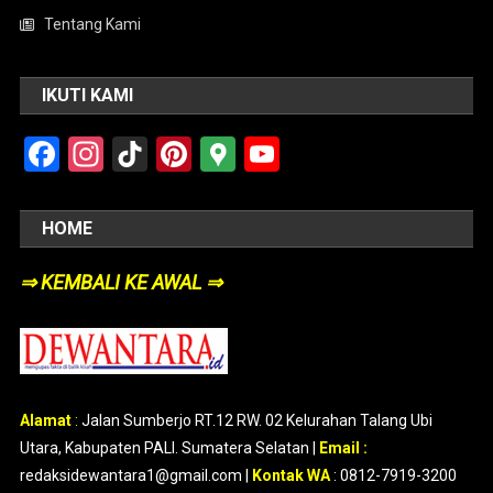
Tentang Kami
IKUTI KAMI
Facebook
Instagram
TikTok
Pinterest
Google
YouTube
Maps
HOME
⇒ KEMBALI KE AWAL ⇒
Alamat
:
Jalan Sumberjo RT.12 RW. 02 Kelurahan Talang Ubi
Utara, Kabupaten PALI. Sumatera Selatan |
Email :
redaksidewantara1@gmail.com |
Kontak WA
: 0812-7919-3200