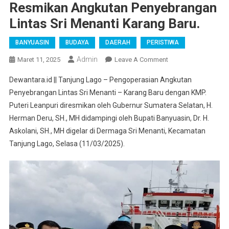
Resmikan Angkutan Penyebrangan
Lintas Sri Menanti Karang Baru.
BANYUASIN
BUDAYA
DAERAH
PERISTIWA
Admin
On
Maret 11, 2025
Leave A Comment
H.
Dewantara.id || Tanjung Lago – Pengoperasian Angkutan
Herman
Penyebrangan Lintas Sri Menanti – Karang Baru dengan KMP.
Deru
Puteri Leanpuri diresmikan oleh Gubernur Sumatera Selatan, H.
Bersama
Herman Deru, SH., MH didampingi oleh Bupati Banyuasin, Dr. H.
Askolani
Resmikan
Askolani, SH., MH digelar di Dermaga Sri Menanti, Kecamatan
Angkutan
Tanjung Lago, Selasa (11/03/2025).
Penyebrangan
Lintas
Sri
Menanti
Karang
Baru.