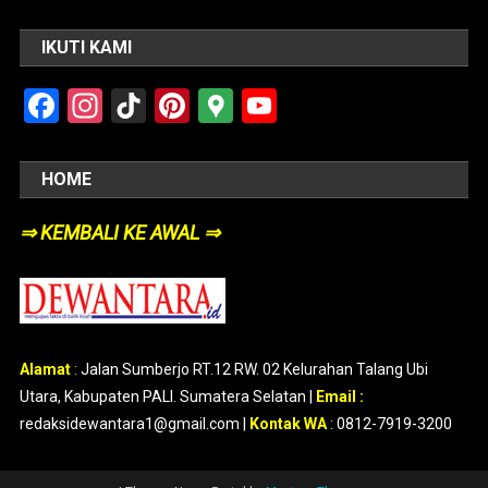
IKUTI KAMI
Facebook
Instagram
TikTok
Pinterest
Google
YouTube
Maps
HOME
⇒ KEMBALI KE AWAL ⇒
Alamat
:
Jalan Sumberjo RT.12 RW. 02 Kelurahan Talang Ubi
Utara, Kabupaten PALI. Sumatera Selatan |
Email :
redaksidewantara1@gmail.com |
Kontak WA
: 0812-7919-3200