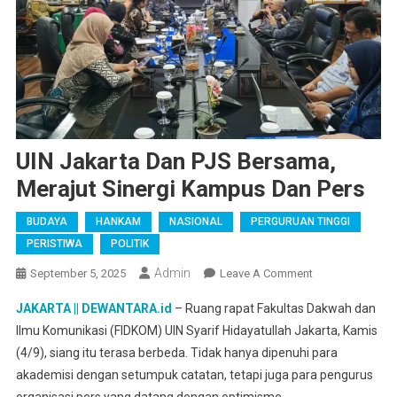
UIN Jakarta Dan PJS Bersama,
Merajut Sinergi Kampus Dan Pers
BUDAYA
HANKAM
NASIONAL
PERGURUAN TINGGI
PERISTIWA
POLITIK
Admin
On
September 5, 2025
Leave A Comment
UIN
JAKARTA || DEWANTARA.id
– Ruang rapat Fakultas Dakwah dan
Jakarta
Ilmu Komunikasi (FIDKOM) UIN Syarif Hidayatullah Jakarta, Kamis
Dan
(4/9), siang itu terasa berbeda. Tidak hanya dipenuhi para
PJS
akademisi dengan setumpuk catatan, tetapi juga para pengurus
Bersama,
Merajut