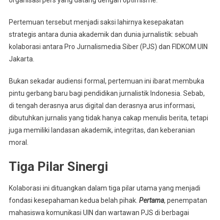
organisasi pers yang datang dengan optimisme.
Sinergi
Kampus
Pertemuan tersebut menjadi saksi lahirnya kesepakatan
Dan
strategis antara dunia akademik dan dunia jurnalistik: sebuah
Pers
kolaborasi antara Pro Jurnalismedia Siber (PJS) dan FIDKOM UIN
Jakarta.
Bukan sekadar audiensi formal, pertemuan ini ibarat membuka
pintu gerbang baru bagi pendidikan jurnalistik Indonesia. Sebab,
di tengah derasnya arus digital dan derasnya arus informasi,
dibutuhkan jurnalis yang tidak hanya cakap menulis berita, tetapi
juga memiliki landasan akademik, integritas, dan keberanian
moral.
Tiga Pilar Sinergi
Kolaborasi ini dituangkan dalam tiga pilar utama yang menjadi
fondasi kesepahaman kedua belah pihak.
Pertama
, penempatan
mahasiswa komunikasi UIN dan wartawan PJS di berbagai