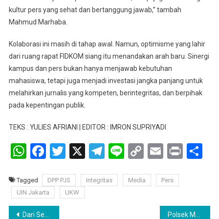
kultur pers yang sehat dan bertanggung jawab,” tambah
Mahmud Marhaba.
Kolaborasi ini masih di tahap awal. Namun, optimisme yang lahir
dari ruang rapat FIDKOM siang itu menandakan arah baru. Sinergi
kampus dan pers bukan hanya menjawab kebutuhan
mahasiswa, tetapi juga menjadi investasi jangka panjang untuk
melahirkan jurnalis yang kompeten, berintegritas, dan berpihak
pada kepentingan publik.
TEKS : YULIES AFRIANI | EDITOR : IMRON SUPRIYADI
WhatsApp
Facebook
Twitter
X
Telegram
Line
Copy
Email
Print
Sh
Link
Tagged
DPP PJS
Integritas
Media
Pers
UIN Jakarta
UKW
Navigasi
Dari Semangus untuk Asia: Menyemai Harapan lewat Pondok Pesantren Al Turmudzi
Polsek Mariana Lakukan Pengamanan Kunjungan Menteri Pertanian RI di Desa Merah Mata