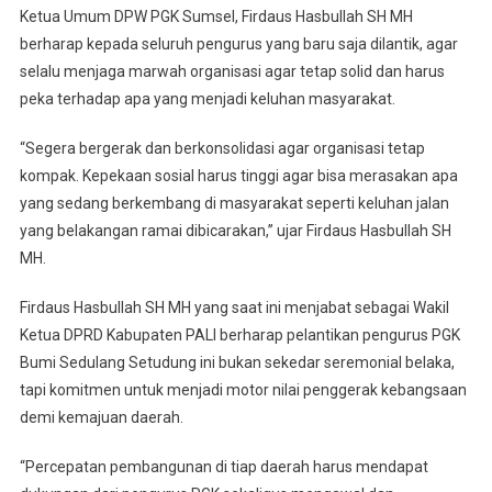
Ketua Umum DPW PGK Sumsel, Firdaus Hasbullah SH MH
Marwah
Organisasi
berharap kepada seluruh pengurus yang baru saja dilantik, agar
Saat
selalu menjaga marwah organisasi agar tetap solid dan harus
Melantik
peka terhadap apa yang menjadi keluhan masyarakat.
DPD
PGK
“Segera bergerak dan berkonsolidasi agar organisasi tetap
Kabupaten
kompak. Kepekaan sosial harus tinggi agar bisa merasakan apa
Banyuasin
yang sedang berkembang di masyarakat seperti keluhan jalan
yang belakangan ramai dibicarakan,” ujar Firdaus Hasbullah SH
MH.
Firdaus Hasbullah SH MH yang saat ini menjabat sebagai Wakil
Ketua DPRD Kabupaten PALI berharap pelantikan pengurus PGK
Bumi Sedulang Setudung ini bukan sekedar seremonial belaka,
tapi komitmen untuk menjadi motor nilai penggerak kebangsaan
demi kemajuan daerah.
“Percepatan pembangunan di tiap daerah harus mendapat