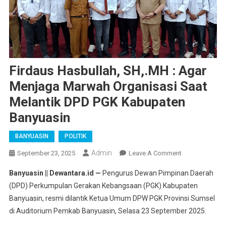
Firdaus Hasbullah, SH,.MH : Agar
Menjaga Marwah Organisasi Saat
Melantik DPD PGK Kabupaten
Banyuasin
BANYUASIN
POLITIK
Admin
On
September 23, 2025
Leave A Comment
Firdaus
Banyuasin || Dewantara.id —
Pengurus Dewan Pimpinan Daerah
Hasbullah,
(DPD) Perkumpulan Gerakan Kebangsaan (PGK) Kabupaten
SH,.MH
Banyuasin, resmi dilantik Ketua Umum DPW PGK Provinsi Sumsel
:
di Auditorium Pemkab Banyuasin, Selasa 23 September 2025.
Agar
Menjaga