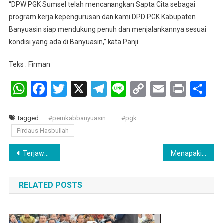
“DPW PGK Sumsel telah mencanangkan Sapta Cita sebagai
program kerja kepengurusan dan kami DPD PGK Kabupaten
Banyuasin siap mendukung penuh dan menjalankannya sesuai
kondisi yang ada di Banyuasin,” kata Panji.
Teks : Firman
WhatsApp
Facebook
Twitter
X
Telegram
Line
Copy
Email
Print
Sh
Link
Tagged
#pemkabbanyuasin
#pgk
Firdaus Hasbullah
Navigasi
Terjawab sudah keluhan warga jalan Palembang/Betung Bupati Banyuasin Langsung Audiensi Ke Kemenpur RI
Menapaki Jalan Pengabdian: 33 Putra-Putri Sumsel Resmi Menjadi Calon Praja IPDN Jatinangor
pos
RELATED POSTS