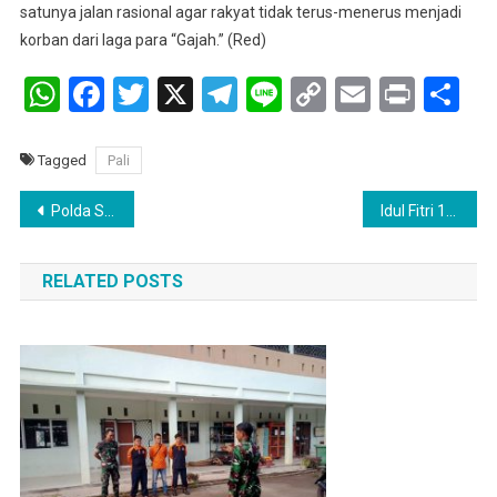
satunya jalan rasional agar rakyat tidak terus-menerus menjadi
korban dari laga para “Gajah.” (Red)
WhatsApp
Facebook
Twitter
X
Telegram
Line
Copy
Email
Print
Sh
Link
Tagged
Pali
Navigasi
Polda Sumsel luncurkan Mobile Command Center Drone pemantau udara dan Command Center digital.
Idul Fitri 1447 H: Perlawanan dari Bumi Serepat Serasan, Efran Suarakan Perlawanan Terhadap Pembungkaman Pers
pos
RELATED POSTS