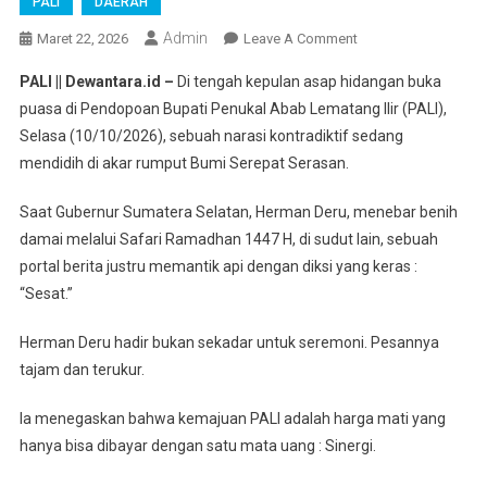
PALI
DAERAH
Admin
On
Maret 22, 2026
Leave A Comment
Efran:
PALI || Dewantara.id –
Di tengah kepulan asap hidangan buka
“Gajah
puasa di Pendopoan Bupati Penukal Abab Lematang Ilir (PALI),
Belago,
Selasa (10/10/2026), sebuah narasi kontradiktif sedang
Rakyat
mendidih di akar rumput Bumi Serepat Serasan.
PALI
Yang
Saat Gubernur Sumatera Selatan, Herman Deru, menebar benih
Celaka!”
Menimbang
damai melalui Safari Ramadhan 1447 H, di sudut lain, sebuah
Pesan
portal berita justru memantik api dengan diksi yang keras :
Damai
“Sesat.”
Herman
Deru
Herman Deru hadir bukan sekadar untuk seremoni. Pesannya
Di
tajam dan terukur.
Tengah
Narasi
Ia menegaskan bahwa kemajuan PALI adalah harga mati yang
“Sesat”
hanya bisa dibayar dengan satu mata uang : Sinergi.
Rekonsiliasi