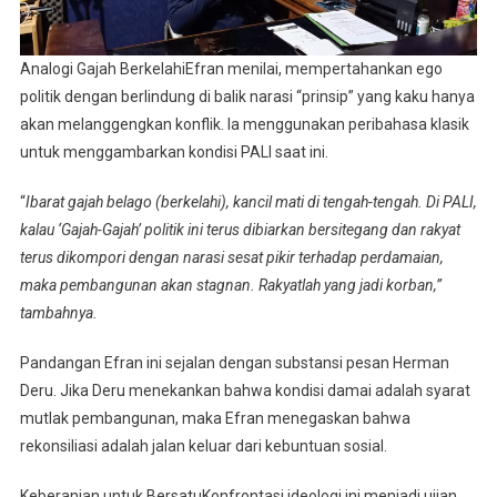
Analogi Gajah BerkelahiEfran menilai, mempertahankan ego
politik dengan berlindung di balik narasi “prinsip” yang kaku hanya
akan melanggengkan konflik. Ia menggunakan peribahasa klasik
untuk menggambarkan kondisi PALI saat ini.
“
Ibarat gajah belago (berkelahi), kancil mati di tengah-tengah. Di PALI,
kalau ‘Gajah-Gajah’ politik ini terus dibiarkan bersitegang dan rakyat
terus dikompori dengan narasi sesat pikir terhadap perdamaian,
maka pembangunan akan stagnan. Rakyatlah yang jadi korban,”
tambahnya.
Pandangan Efran ini sejalan dengan substansi pesan Herman
Deru. Jika Deru menekankan bahwa kondisi damai adalah syarat
mutlak pembangunan, maka Efran menegaskan bahwa
rekonsiliasi adalah jalan keluar dari kebuntuan sosial.
Keberanian untuk BersatuKonfrontasi ideologi ini menjadi ujian