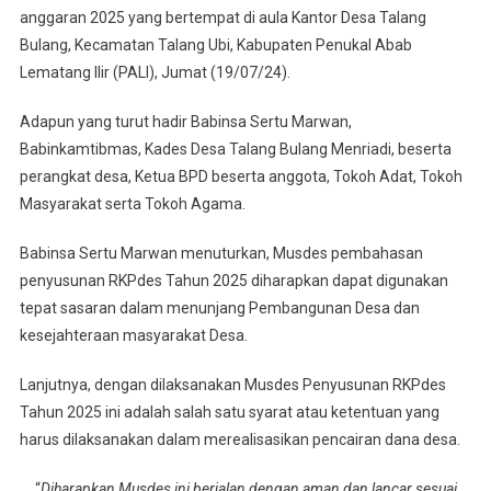
anggaran 2025 yang bertempat di aula Kantor Desa Talang
Sertu
Marwan
Bulang, Kecamatan Talang Ubi, Kabupaten Penukal Abab
Hadiri
Lematang Ilir (PALI), Jumat (19/07/24).
Penyusunan
RKPdes
Adapun yang turut hadir Babinsa Sertu Marwan,
Desa
Babinkamtibmas, Kades Desa Talang Bulang Menriadi, beserta
Binaan
perangkat desa, Ketua BPD beserta anggota, Tokoh Adat, Tokoh
Masyarakat serta Tokoh Agama.
Babinsa Sertu Marwan menuturkan, Musdes pembahasan
penyusunan RKPdes Tahun 2025 diharapkan dapat digunakan
tepat sasaran dalam menunjang Pembangunan Desa dan
kesejahteraan masyarakat Desa.
Lanjutnya, dengan dilaksanakan Musdes Penyusunan RKPdes
Tahun 2025 ini adalah salah satu syarat atau ketentuan yang
harus dilaksanakan dalam merealisasikan pencairan dana desa.
“
Diharapkan Musdes ini berjalan dengan aman dan lancar sesuai