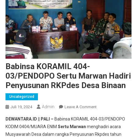
Babinsa KORAMIL 404-
03/PENDOPO Sertu Marwan Hadiri
Penyusunan RKPdes Desa Binaan
Uncategorized
Admin
On
Juli 19, 2024
Leave A Comment
Babinsa
DEWANTARA.ID || PALI –
Babinsa KORAMIL 404-03/PENDOPO
KORAMIL
KODIM 0404/MUARA ENIM
Sertu Marwan
menghadiri acara
404-
Musyawarah Desa dalam rangka Penyusunan Rkpdes tahun
03/PENDOPO