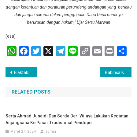
dengan ketentuan dan peraturan perundang-undangan yang berlaku
dan jangan sampai dalam penggunaan Dana Desa nantinya
berurusan dengan hukum,” Ujar Sertu Marwan
(esa)
WhatsApp
Facebook
Twitter
X
Telegram
Line
Copy
Email
Print
Sh
Link
Navigasi
Elektabilitas Meningkat Sudah Saya Prediksi : Herman Ong Ketua Koalisi Pemenangan Pakde Slamet
Babinsa KORAMIL 404-03/PENDOPO Serka Pebrianto Laksanakan Pendampingan Ke peternak Sapi
pos
RELATED POSTS
Sertu Ahmad Junaidi Dan Serda Deri Wijaya Lakukan Kegiatan
Anjangsana Ke Pasar Tradisional Pendopo
Maret 27, 2024
admin