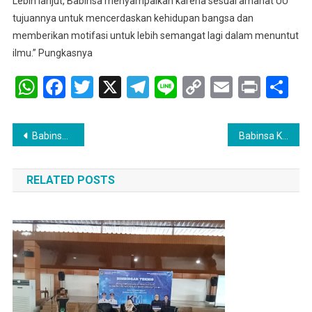
Lebih lanjut, Babinsa menyampaikan karena sesuai amanat UU
tujuannya untuk mencerdaskan kehidupan bangsa dan
memberikan motifasi untuk lebih semangat lagi dalam menuntut
ilmu.” Pungkasnya
WhatsApp
Facebook
Twitter
X
Telegram
Line
Copy
Email
Print
Sh
Link
Navigasi
Babinsa KORAMIL 404-03/PENDOPO Serka Pebrianto Laksanakan Pendampingan Ke peternak Sapi
Babinsa Koptu Dadang Lakukan Komsos di wilayah binaan
pos
RELATED POSTS