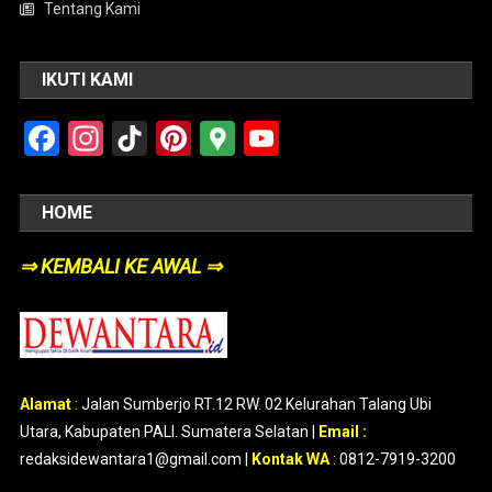
Tentang Kami
IKUTI KAMI
Facebook
Instagram
TikTok
Pinterest
Google
YouTube
Maps
HOME
⇒ KEMBALI KE AWAL ⇒
Alamat
:
Jalan Sumberjo RT.12 RW. 02 Kelurahan Talang Ubi
Utara, Kabupaten PALI. Sumatera Selatan |
Email :
redaksidewantara1@gmail.com |
Kontak WA
: 0812-7919-3200