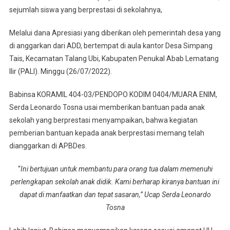
sejumlah siswa yang berprestasi di sekolahnya,
03/PENDOPO
Serda
Melalui dana Apresiasi yang diberikan oleh pemerintah desa yang
Leonardo
di anggarkan dari ADD, bertempat di aula kantor Desa Simpang
Tosna
Hadiri
Tais, Kecamatan Talang Ubi, Kabupaten Penukal Abab Lematang
Pemberian
Ilir (PALI). Minggu (26/07/2022).
Apresiasi
Terhadap
Babinsa KORAMIL 404-03/PENDOPO KODIM 0404/MUARA ENIM,
Anak
Serda Leonardo Tosna usai memberikan bantuan pada anak
SD
sekolah yang berprestasi menyampaikan, bahwa kegiatan
Dan
pemberian bantuan kepada anak berprestasi memang telah
SMP
dianggarkan di APBDes.
Berprestasi
Di
“
Ini bertujuan untuk membantu para orang tua dalam memenuhi
Desa
perlengkapan sekolah anak didik. Kami berharap kiranya bantuan ini
Binaan
dapat di manfaatkan dan tepat sasaran,” Ucap Serda Leonardo
Tosna