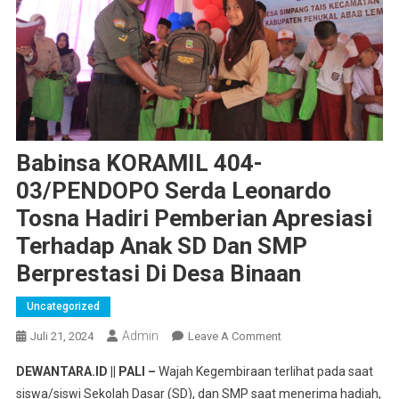
Babinsa KORAMIL 404-
03/PENDOPO Serda Leonardo
Tosna Hadiri Pemberian Apresiasi
Terhadap Anak SD Dan SMP
Berprestasi Di Desa Binaan
Uncategorized
Admin
On
Juli 21, 2024
Leave A Comment
Babinsa
DEWANTARA.ID || PALI –
Wajah Kegembiraan terlihat pada saat
KORAMIL
siswa/siswi Sekolah Dasar (SD), dan SMP saat menerima hadiah,
404-