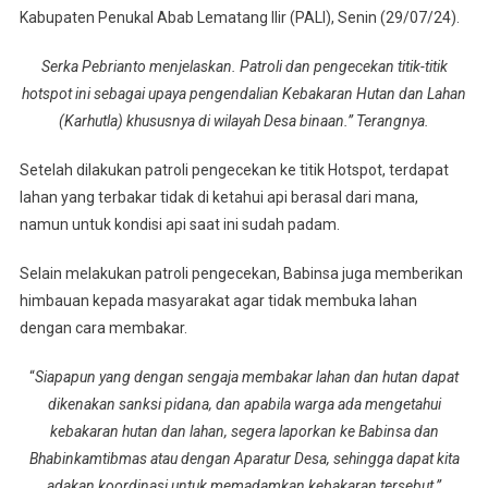
Yang
Kabupaten Penukal Abab Lematang Ilir (PALI), Senin (29/07/24).
Terpantau
Dari
Serka Pebrianto menjelaskan. Patroli dan pengecekan titik-titik
Udara
hotspot ini sebagai upaya pengendalian Kebakaran Hutan dan Lahan
(Karhutla) khususnya di wilayah Desa binaan.” Terangnya.
Setelah dilakukan patroli pengecekan ke titik Hotspot, terdapat
lahan yang terbakar tidak di ketahui api berasal dari mana,
namun untuk kondisi api saat ini sudah padam.
Selain melakukan patroli pengecekan, Babinsa juga memberikan
himbauan kepada masyarakat agar tidak membuka lahan
dengan cara membakar.
“
Siapapun yang dengan sengaja membakar lahan dan hutan dapat
dikenakan sanksi pidana, dan apabila warga ada mengetahui
kebakaran hutan dan lahan, segera laporkan ke Babinsa dan
Bhabinkamtibmas atau dengan Aparatur Desa, sehingga dapat kita
adakan koordinasi untuk memadamkan kebakaran tersebut,”