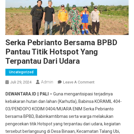
Serka Pebrianto Bersama BPBD
Pantau Titik Hotspot Yang
Terpantau Dari Udara
Uncategorized
Admin
On
Juli 29, 2024
Leave A Comment
Serka
DEWANTARA.ID || PALI –
Guna mengantisipasi terjadinya
Pebrianto
kebakaran hutan dan lahan (Karhutla), Babinsa KORAMIL 404-
Bersama
03/PENDOPO KODIM 0404/MUARA ENIM Serka Pebrianto
BPBD
bersama BPBD, Babinkamtibmas serta warga melakukan
Pantau
Titik
pengecekan titik Hotspot yang terpantau dari udara, kegiatan
Hotspot
tersebut berlangsung di Desa Binaan, Kecamatan Talang Ubi,