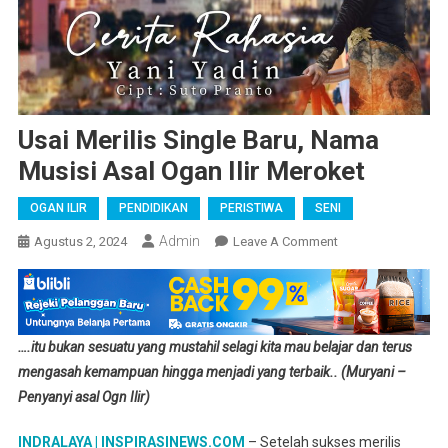
Usai Merilis Single Baru, Nama
Musisi Asal Ogan Ilir Meroket
OGAN ILIR
PENDIDIKAN
PERISTIWA
SENI
Admin
On
Agustus 2, 2024
Leave A Comment
Usai
Merilis
Single
Baru,
….itu bukan sesuatu yang mustahil selagi kita mau belajar dan terus
Nama
mengasah kemampuan hingga menjadi yang terbaik.. (Muryani –
Musisi
Penyanyi asal Ogn Ilir)
Asal
Ogan
INDRALAYA | INSPIRASINEWS.COM
– Setelah sukses merilis
Ilir