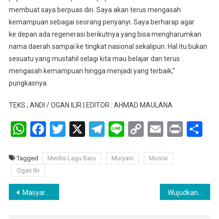
membuat saya berpuas diri. Saya akan terus mengasah
kemampuan sebagai seorang penyanyi. Saya berharap agar
ke depan ada regenerasi berikutnya yang bisa mengharumkan
nama daerah sampai ke tingkat nasional sekalipun. Hal itu bukan
sesuatu yang mustahil selagi kita mau belajar dan terus
mengasah kemampuan hingga menjadi yang terbaik,”
pungkasnya.
TEKS ; ANDI / OGAN ILIR | EDITOR : AHMAD MAULANA
WhatsApp
Facebook
Twitter
X
Telegram
Line
Copy
Email
Print
Sh
Link
Tagged
Merilis Lagu Baru
Muryani
Musisi
Ogan Ilir
Navigasi
Masyarakat, Tokoh Agama, Dan Seluruh Lapisan Masyarakat Mendo’akan Ratu Dewa dan Prima Salam
Wujudkan Pilkada 2024 Adil dan Etis, Kampus – KPU Harus Bersinergi
pos