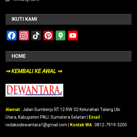
IKUTI KAMI
Facebook
Instagram
TikTok
Pinterest
Google
YouTube
Maps
HOME
⇒ KEMBALI KE AWAL ⇒
Alamat
:
Jalan Sumberjo RT.12 RW. 02 Kelurahan Talang Ubi
Utara, Kabupaten PALI. Sumatera Selatan |
Email :
redaksidewantara1@gmail.com |
Kontak WA
: 0812-7919-3200