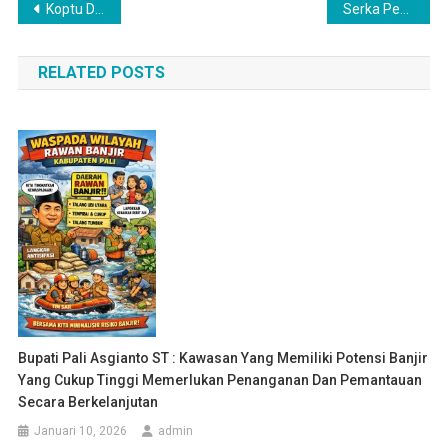
Navigasi
Koptu Dadang Sumardi Gencar melakukan Sosialisasi kewaspadaan bahaya kebakaran
Serka Pebrianto Hadiri Rapat RKPdes t.a 2025 didesa binaan
pos
RELATED POSTS
Bupati Pali Asgianto ST : Kawasan Yang Memiliki Potensi Banjir
Yang Cukup Tinggi Memerlukan Penanganan Dan Pemantauan
Secara Berkelanjutan
Januari 10, 2026
admin