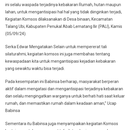
ini selalu waspada terjadinya kebakaran Rumah, hutan maupun
KOMSOS
Guna
lahan, untuk mengantisipasi hal hal yang tidak diinginkan terjadi,
Mengantisipasi
Kegiatan Komsos dilaksanakan di Desa binaan, Kecamatan
Hal
Talang Ubi, Kabupaten Penukal Abab Lematang Ilir (PALI), Kamis
Yang
(05/09/24).
Tidak
Diinginkan
Serka Edwar Mengatakan Selain untuk mempererat tali
silaturahmi, kegiatan komsos ini juga membahas tentang
kewaspadaan kita untuk mengantisipasi kejadian kebakaran
yang sewaktu waktu bisa terjadi.
Pada kesempatan ini Babinsa berharap, masyarakat berperan
aktif dalam mengatasi dan mengantisipasi terjadinya kebakaran
dan selalu mengingatkan warganya untuk berhati hati saat keluar
rumah, dan memastikan rumah dalam keadaan aman,” Ucap
Babinsa
Sementara itu Babinsa juga menyampaikan kegiatan Komsos