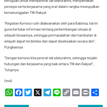
bertujuan untuk mempererat tali silaturahmi, menyamakan
persepsi serta kerjasama yang erat dalam rangka mewujudkan
kemanunggalan TNI-Rakyat.
“Kegiatan Komsos rutin dilaksanakan oleh para Babinsa, hal ini
guna bertukar informasi tentang perkembangan situasi di
wilayah binaannya, sehingga permasalahan dan hambatan di
wilayah dapat terdeteksi dan dapat diselesaikan secara dini”,
Pungkasnya
“Dengan komsos kita pererat tali silaturahmi, sehingga terjalin
hubungan dan kerjasama yang baik antara TNI dan Rakyat”,
Tutupnya
(esa)
WhatsApp
Facebook
Twitter
X
Telegram
Line
Copy
Email
Print
Sh
Link