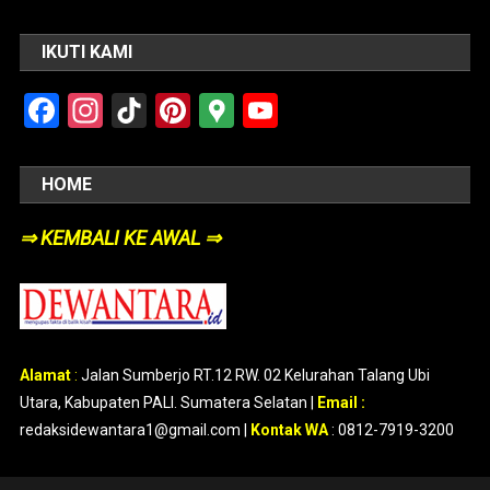
IKUTI KAMI
Facebook
Instagram
TikTok
Pinterest
Google
YouTube
Maps
HOME
⇒ KEMBALI KE AWAL ⇒
Alamat
:
Jalan Sumberjo RT.12 RW. 02 Kelurahan Talang Ubi
Utara, Kabupaten PALI. Sumatera Selatan |
Email :
redaksidewantara1@gmail.com |
Kontak WA
: 0812-7919-3200