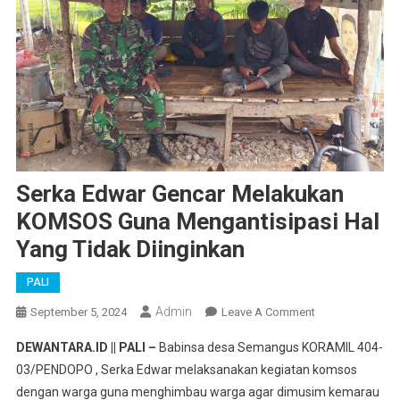
Serka Edwar Gencar Melakukan
KOMSOS Guna Mengantisipasi Hal
Yang Tidak Diinginkan
PALI
Admin
On
September 5, 2024
Leave A Comment
Serka
DEWANTARA.ID || PALI –
Babinsa desa Semangus KORAMIL 404-
Edwar
03/PENDOPO , Serka Edwar melaksanakan kegiatan komsos
Gencar
dengan warga guna menghimbau warga agar dimusim kemarau
Melakukan