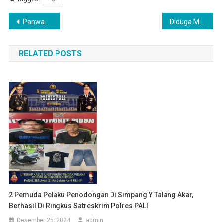
Navigasi
Panwascam Talang Ubi Gelar Bimbingan Teknis Pelatihan Penguatan Kapasitas Bagi Pengawas Tempat Pemungutan Suara
Diduga Memfitnah, Mantan Bendahara Desa Sukaraja Dilaporkan ke Polda Sumsel
pos
RELATED POSTS
2 Pemuda Pelaku Penodongan Di Simpang Y Talang Akar,
Berhasil Di Ringkus Satreskrim Polres PALI
Desember 25, 2024
admin