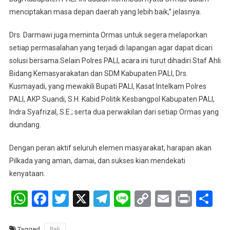
menciptakan masa depan daerah yang lebih baik,” jelasnya.
Drs. Darmawi juga meminta Ormas untuk segera melaporkan
setiap permasalahan yang terjadi di lapangan agar dapat dicari
solusi bersama.Selain Polres PALI, acara ini turut dihadiri Staf Ahli
Bidang Kemasyarakatan dan SDM Kabupaten PALI, Drs.
Kusmayadi, yang mewakili Bupati PALI, Kasat Intelkam Polres
PALI, AKP Suandi, S.H. Kabid Politik Kesbangpol Kabupaten PALI,
Indra Syafrizal, S.E.; serta dua perwakilan dari setiap Ormas yang
diundang.
Dengan peran aktif seluruh elemen masyarakat, harapan akan
Pilkada yang aman, damai, dan sukses kian mendekati
kenyataan.
WhatsApp
Facebook
Twitter
X
Telegram
Line
Copy
Email
Print
Sh
Link
Tagged
Pali