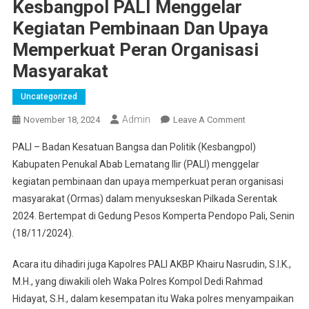
Kesbangpol PALI Menggelar
Kegiatan Pembinaan Dan Upaya
Memperkuat Peran Organisasi
Masyarakat
Uncategorized
Admin
On
November 18, 2024
Leave A Comment
Kesbangpol
PALI – Badan Kesatuan Bangsa dan Politik (Kesbangpol)
PALI
Kabupaten Penukal Abab Lematang Ilir (PALI) menggelar
Menggelar
kegiatan pembinaan dan upaya memperkuat peran organisasi
Kegiatan
masyarakat (Ormas) dalam menyukseskan Pilkada Serentak
Pembinaan
Dan
2024. Bertempat di Gedung Pesos Komperta Pendopo Pali, Senin
Upaya
(18/11/2024).
Memperkuat
Peran
Acara itu dihadiri juga Kapolres PALI AKBP Khairu Nasrudin, S.I.K.,
Organisasi
M.H., yang diwakili oleh Waka Polres Kompol Dedi Rahmad
Masyarakat
Hidayat, S.H., dalam kesempatan itu Waka polres menyampaikan