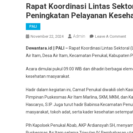
Rapat Koordinasi Lintas Sekto
Peningkatan Pelayanan Keseh
PALI
Admin
On
November 22, 2024
Leave A Comment
Rap
Dewantara.id || PALI –
Rapat Koordinasi Lintas Sektoral
Koo
Air Itam, Desa Air Itam, Kecamatan Penukal, Kabupaten P
Lint
Sekt
Acara dimulai pukul 09.00 WIB dan dihadiri berbagai ele
Ber
kesehatan masyarakat.
Pen
Dal
Hadir dalam kegiatan ini, Camat Penukal diwakili oleh Kas
Pen
Pimpinan Puskesmas Air Itam Marlina, SKM, MKM, dan Ka
Pel
Hascaryo, S.IP. Juga turut hadir Babinsa Kecamatan Penuk
Kes
Mas
masyarakat, tokoh adat, serta kader kesehatan setempat
Plh Kapolsek Penukal Abab, AKP Ardiansyah SH, menyampa
Puskesmas Air Itam selama Triwulan IV. Pembahasan u