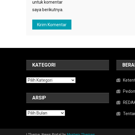
untuk komentar
saya berikutnya.
KATEGORI
BERA
Kategori
Keten
Pedom
ARSIP
REDAK
Arsip
Tenta
|
Theme: News Portal by
Mystery Themes
.