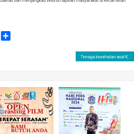
alitas dan menjangkau seluruh lapisan masyarakat di Kecamatan
ail
Print
Share
Tenaga kesehatan asal Kabupaten PALI meraih penghargaan Anugerah Inovator Sumsel 2024