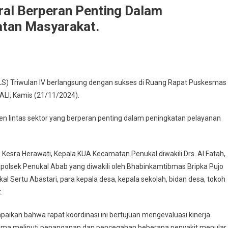
ral Berperan Penting Dalam
atan Masyarakat.
at
 (LS) Triwulan IV berlangsung dengan sukses di Ruang Rapat Puskesmas
rdinasi
ALI, Kamis (21/11/2024).
as
oral
men lintas sektor yang berperan penting dalam peningkatan pelayanan
peran
ting
am
i Kesra Herawati, Kepala KUA Kecamatan Penukal diwakili Drs. Al Fatah,
ingkatan
polsek Penukal Abab yang diwakili oleh Bhabinkamtibmas Bripka Pujo
ayanan
al Sertu Abastari, para kepala desa, kepala sekolah, bidan desa, tokoh
ehatan
yarakat.
.
ikan bahwa rapat koordinasi ini bertujuan mengevaluasi kinerja
tama meliputi penanganan dan pencegahan beberapa penyakit menular