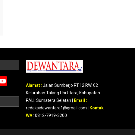
m
erest
Google
YouTube
Alamat
:
Jalan Sumberjo RT.12 RW. 02
Maps
Kelurahan Talang Ubi Utara, Kabupaten
PALI. Sumatera Selatan |
Email :
redaksidewantara1@gmail.com |
Kontak
WA
: 0812-7919-3200