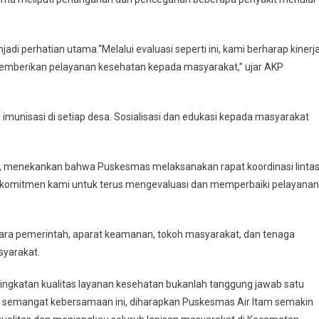
adi perhatian utama.“Melalui evaluasi seperti ini, kami berharap kinerj
emberikan pelayanan kesehatan kepada masyarakat,” ujar AKP
imunisasi di setiap desa. Sosialisasi dan edukasi kepada masyarakat
m, menekankan bahwa Puskesmas melaksanakan rapat koordinasi linta
tuk komitmen kami untuk terus mengevaluasi dan memperbaiki pelayanan
ntara pemerintah, aparat keamanan, tokoh masyarakat, dan tenaga
yarakat.
eningkatan kualitas layanan kesehatan bukanlah tanggung jawab satu
n semangat kebersamaan ini, diharapkan Puskesmas Air Itam semakin