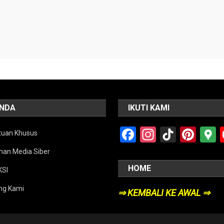
NDA
IKUTI KAMI
Facebook
Instagra
TikTok
Pint
tuan Khusus
an Media Siber
HOME
SI
ng Kami
⇒ KEMBALI KE AWAL ⇒