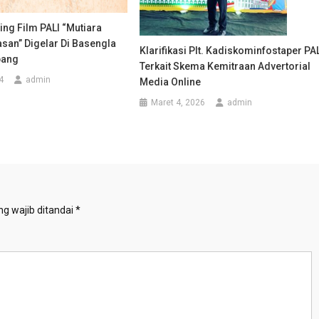
ting Film PALI “Mutiara
san” Digelar Di Basengla
Klarifikasi Plt. Kadiskominfostaper PA
bang
Terkait Skema Kemitraan Advertorial
4
admin
Media Online
Maret 4, 2026
admin
g wajib ditandai
*