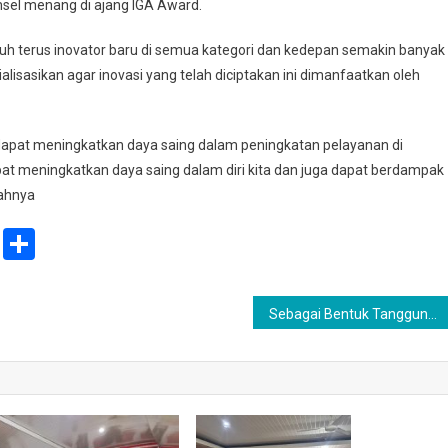
sel menang di ajang IGA Award.
uh terus inovator baru di semua kategori dan kedepan semakin banyak
alisasikan agar inovasi yang telah diciptakan ini dimanfaatkan oleh
n dapat meningkatkan daya saing dalam peningkatan pelayanan di
apat meningkatkan daya saing dalam diri kita dan juga dapat berdampak
bahnya
ail
Print
Share
Sebagai Bentuk Tanggung jawab sosial dari PT. Seismik Lakukan Pembayaran kompensasi