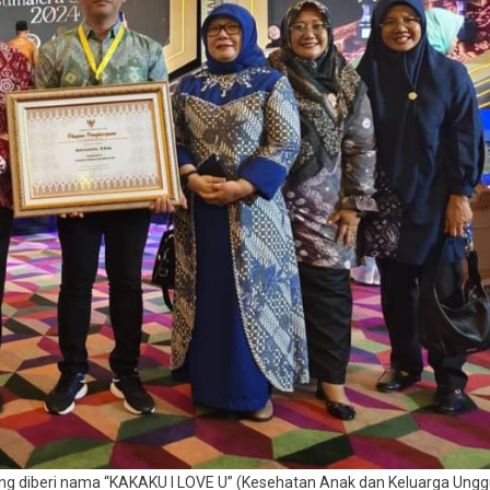
ang diberi nama “KAKAKU I LOVE U” (Kesehatan Anak dan Keluarga Ungg