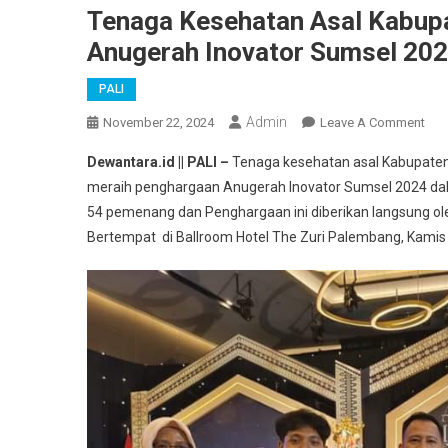
Tenaga Kesehatan Asal Kabup
Anugerah Inovator Sumsel 20
PALI
Admin
On
November 22, 2024
Leave A Comment
Ten
Dewantara.id || PALI –
Tenaga kesehatan asal Kabupaten 
Kes
meraih penghargaan Anugerah Inovator Sumsel 2024 dalam
Asa
54 pemenang dan Penghargaan ini diberikan langsung oleh 
Kab
Bertempat di Ballroom Hotel The Zuri Palembang, Kamis
PAL
Mer
Pen
Anu
Inov
Sum
202