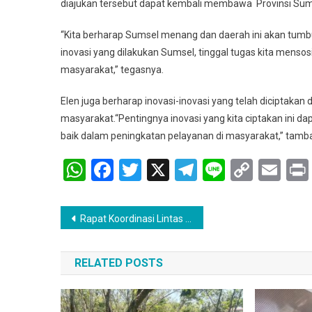
diajukan tersebut dapat kembali membawa Provinsi Sum
“Kita berharap Sumsel menang dan daerah ini akan tumb
inovasi yang dilakukan Sumsel, tinggal tugas kita mensosi
masyarakat,” tegasnya.
Elen juga berharap inovasi-inovasi yang telah diciptaka
masyarakat.“Pentingnya inovasi yang kita ciptakan ini d
baik dalam peningkatan pelayanan di masyarakat,” tam
WhatsApp
Facebook
Twitter
X
Telegram
Line
Copy
Em
Link
Navigasi
Rapat Koordinasi Lintas Sektoral berperan penting dalam peningkatan pelayanan kesehatan masyarakat.
pos
RELATED POSTS