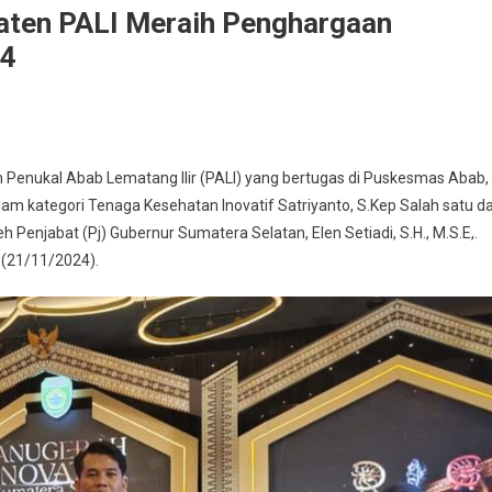
aten PALI Meraih Penghargaan
24
aga
Penukal Abab Lematang Ilir (PALI) yang bertugas di Puskesmas Abab,
ehatan
 kategori Tenaga Kesehatan Inovatif Satriyanto, S.Kep Salah satu da
l
Penjabat (Pj) Gubernur Sumatera Selatan, Elen Setiadi, S.H., M.S.E,.
upaten
 (21/11/2024).
I
aih
ghargaan
gerah
ator
sel
4