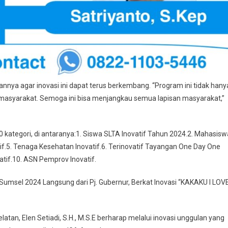
nya agar inovasi ini dapat terus berkembang. “Program ini tidak hany
a masyarakat. Semoga ini bisa menjangkau semua lapisan masyarakat,”
 kategori, di antaranya:1. Siswa SLTA Inovatif Tahun 2024.2. Mahasisw
tif.5. Tenaga Kesehatan Inovatif.6. Terinovatif Tayangan One Day One
ovatif.10. ASN Pemprov Inovatif.
 Sumsel 2024 Langsung dari Pj. Gubernur, Berkat Inovasi “KAKAKU I LOV
tan, Elen Setiadi, S.H., M.S.E berharap melalui inovasi unggulan yang