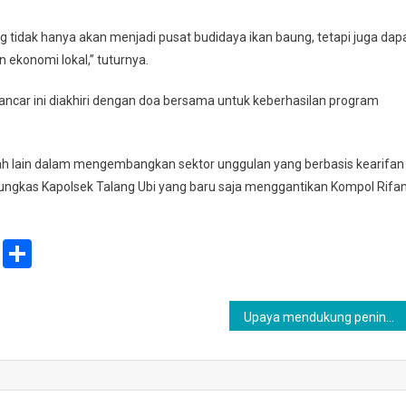
g tidak hanya akan menjadi pusat budidaya ikan baung, tetapi juga dap
ekonomi lokal,” tuturnya.
ancar ini diakhiri dengan doa bersama untuk keberhasilan program
yah lain dalam mengembangkan sektor unggulan yang berbasis kearifan
pungkas Kapolsek Talang Ubi yang baru saja menggantikan Kompol Rifa
ail
Print
Share
Upaya mendukung peningkatan kualitas kesehatan dan perkembangan generasi penerus bangsa Polsek Tanah Abang berikan Makan siang bergizi