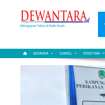
Skip
to
content
Mengupas Fakta di Balik Kisah
BERANDA
SUMSEL
PERISTIWA