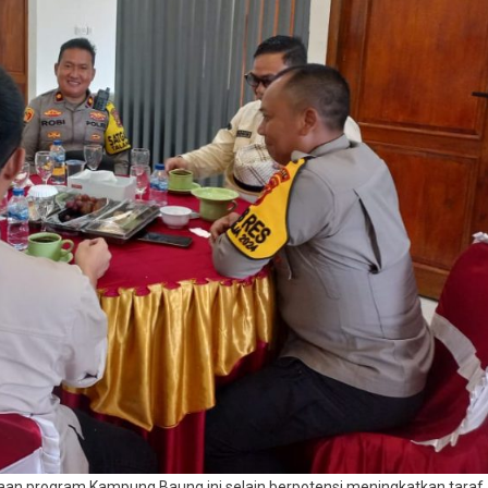
naan program Kampung Baung ini,selain berpotensi meningkatkan taraf