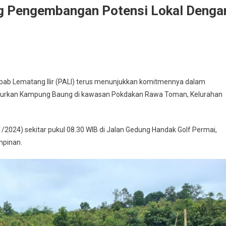
g Pengembangan Potensi Lokal Denga
kab
ab Lematang Ilir (PALI) terus menunjukkan komitmennya dalam
I
curkan Kampung Baung di kawasan Pokdakan Rawa Toman, Kelurahan
us
dorong
gembangan
/2024) sekitar pukul 08.30 WIB di Jalan Gedung Handak Golf Permai,
ensi
mpinan.
al
gan
uncurkan
pung
ng