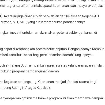
ol sinergi antara Pemerintah, aparat keamanan, dan masyarakat,” jelas
Acara ini juga dihadiri oleh perwakilan dari Kejaksaan Negeri PALI,
, Hariyono, S.H., M.H., yang turut memberikan pandangannya.
gkah inovatif untuk memaksimalkan potensi sektor perikanan di
yang dapat dikembangkan secara berkelanjutan. Dengan adanya Kampun
mberi kontribusi besar bagi perekonomian daerah,” ungkapnya.
u Kapolsek Talang Ubi, memberikan apresiasi atas kelancaran acara ini dan
endukung program pembangunan daerah.
ama kegiatan berlangsung. Keamanan menjadi fondasi utama bagi
pung Baung ini,” tegas Kapolsek.
dir, menyampaikan optimisme bahwa program ini akan membawa dampak