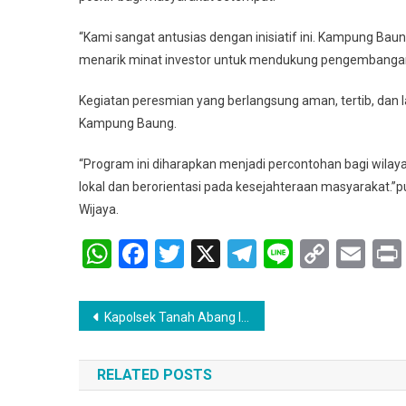
“Kami sangat antusias dengan inisiatif ini. Kampung Baun
menarik minat investor untuk mendukung pengembangan 
Kegiatan peresmian yang berlangsung aman, tertib, dan l
Kampung Baung.
“Program ini diharapkan menjadi percontohan bagi wila
lokal dan berorientasi pada kesejahteraan masyarakat.”
Wijaya.
WhatsApp
Facebook
Twitter
X
Telegram
Line
Copy
Em
Link
Navigasi
Kapolsek Tanah Abang Iptu Arzuan SH, Ungkap Motif dari MK yang ditemukan Gantung Diri
pos
RELATED POSTS