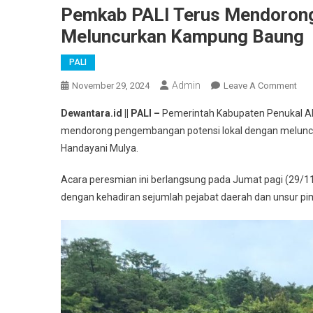
Pemkab PALI Terus Mendoron
Meluncurkan Kampung Baung
PALI
Admin
On
November 29, 2024
Leave A Comment
Pem
Dewantara.id || PALI –
Pemerintah Kabupaten Penukal Ab
PAL
mendorong pengembangan potensi lokal dengan melun
Ter
Handayani Mulya.
Men
Pen
Acara peresmian ini berlangsung pada Jumat pagi (29/11
Pot
dengan kehadiran sejumlah pejabat daerah dan unsur pi
Lok
Den
Mel
Kam
Bau