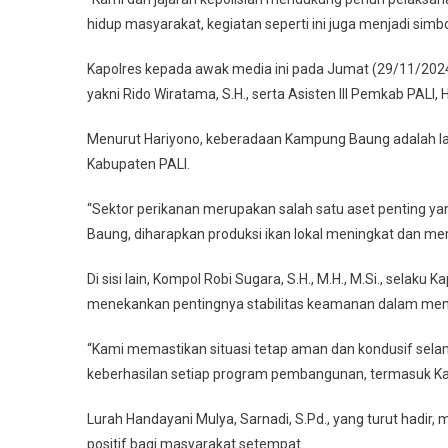
hidup masyarakat, kegiatan seperti ini juga menjadi simb
Kapolres kepada awak media ini pada Jumat (29/11/2024). 
yakni Rido Wiratama, S.H., serta Asisten III Pemkab PALI
Menurut Hariyono, keberadaan Kampung Baung adalah lan
Kabupaten PALI.
“Sektor perikanan merupakan salah satu aset penting 
Baung, diharapkan produksi ikan lokal meningkat dan me
Di sisi lain, Kompol Robi Sugara, S.H., M.H., M.Si., selak
menekankan pentingnya stabilitas keamanan dalam m
“Kami memastikan situasi tetap aman dan kondusif sel
keberhasilan setiap program pembangunan, termasuk Kam
Lurah Handayani Mulya, Sarnadi, S.Pd., yang turut ha
positif bagi masyarakat setempat.