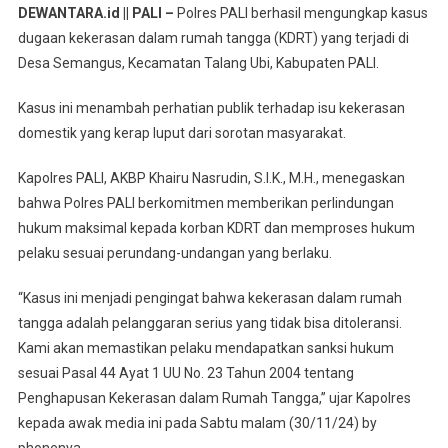
DEWANTARA.id || PALI –
Polres PALI berhasil mengungkap kasus
Dari
dugaan kekerasan dalam rumah tangga (KDRT) yang terjadi di
Cekcok,
Desa Semangus, Kecamatan Talang Ubi, Kabupaten PALI.
Seorang
Suami
Kasus ini menambah perhatian publik terhadap isu kekerasan
Di
domestik yang kerap luput dari sorotan masyarakat.
Semangus
Lakukan
Kapolres PALI, AKBP Khairu Nasrudin, S.I.K., M.H., menegaskan
KDRT
bahwa Polres PALI berkomitmen memberikan perlindungan
hukum maksimal kepada korban KDRT dan memproses hukum
pelaku sesuai perundang-undangan yang berlaku.
“Kasus ini menjadi pengingat bahwa kekerasan dalam rumah
tangga adalah pelanggaran serius yang tidak bisa ditoleransi.
Kami akan memastikan pelaku mendapatkan sanksi hukum
sesuai Pasal 44 Ayat 1 UU No. 23 Tahun 2004 tentang
Penghapusan Kekerasan dalam Rumah Tangga,” ujar Kapolres
kepada awak media ini pada Sabtu malam (30/11/24) by