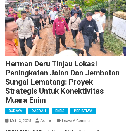
Herman Deru Tinjau Lokasi
Peningkatan Jalan Dan Jembatan
Sungai Lematang: Proyek
Strategis Untuk Konektivitas
Muara Enim
BUDAYA
DAERAH
EKBIS
PERISTIWA
Admin
On
Mei 13, 2025
Leave A Comment
Herman