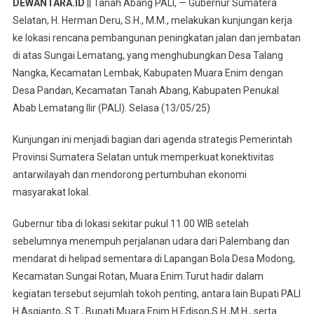
DEWANTARA.ID
|| Tanah Abang PALI, — Gubernur Sumatera
Deru
Selatan, H. Herman Deru, S.H., M.M., melakukan kunjungan kerja
Tinjau
ke lokasi rencana pembangunan peningkatan jalan dan jembatan
Lokasi
di atas Sungai Lematang, yang menghubungkan Desa Talang
Peningkatan
Jalan
Nangka, Kecamatan Lembak, Kabupaten Muara Enim dengan
Dan
Desa Pandan, Kecamatan Tanah Abang, Kabupaten Penukal
Jembatan
Abab Lematang Ilir (PALI). Selasa (13/05/25)
Sungai
Lematang:
Kunjungan ini menjadi bagian dari agenda strategis Pemerintah
Proyek
Provinsi Sumatera Selatan untuk memperkuat konektivitas
Strategis
antarwilayah dan mendorong pertumbuhan ekonomi
Untuk
masyarakat lokal.
Konektivitas
Muara
Gubernur tiba di lokasi sekitar pukul 11.00 WIB setelah
Enim
sebelumnya menempuh perjalanan udara dari Palembang dan
mendarat di helipad sementara di Lapangan Bola Desa Modong,
Kecamatan Sungai Rotan, Muara Enim.Turut hadir dalam
kegiatan tersebut sejumlah tokoh penting, antara lain Bupati PALI
H.Asgianto, S.T., Bupati Muara Enim H.Edison,S.H.,M.H., serta