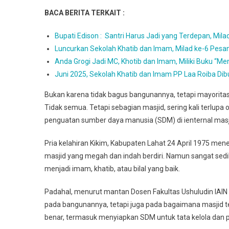
BACA BERITA TERKAIT :
Bupati Edison : Santri Harus Jadi yang Terdepan, Mil
Luncurkan Sekolah Khatib dan Imam, Milad ke-6 Pesa
Anda Grogi Jadi MC, Khotib dan Imam, Miliki Buku “M
Juni 2025, Sekolah Khatib dan Imam PP Laa Roiba Dib
Bukan karena tidak bagus bangunannya, tetapi mayorit
Tidak semua. Tetapi sebagian masjid, sering kali terlup
penguatan sumber daya manusia (SDM) di ienternal masj
Pria kelahiran Kikim, Kabupaten Lahat 24 April 1975 m
masjid yang megah dan indah berdiri. Namun sangat sed
menjadi imam, khatib, atau bilal yang baik.
Padahal, menurut mantan Dosen Fakultas Ushuludin IAIN 
pada bangunannya, tetapi juga pada bagaimana masjid 
benar, termasuk menyiapkan SDM untuk tata kelola dan p