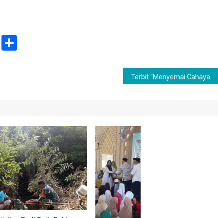
ail
Print
Share
Terbit “Menyemai Cahaya Kata” Buku Anti Grogi MC, Khatib dan Imam