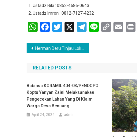
Ustadz Riki : 0852-4686-0643
Ustadz Imron : 0812-7127-4232
WhatsApp
Facebook
Twitter
X
Telegram
Line
Copy
Em
Link
Navigasi
Herman Deru Tinjau Lokasi Peningkatan Jalan dan Jembatan Sungai Lematang: Proyek Strategis untuk Konektivitas Muara Enim
pos
RELATED POSTS
Babinsa KORAMIL 404-03/PENDOPO
Koptu Yanyan Zaini Melaksanakan
Pengecekan Lahan Yang Di Klaim
Warga Desa Benuang
April 24, 2024
admin