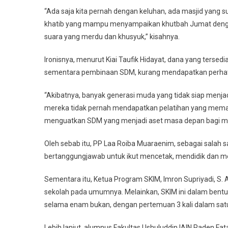
“Ada saja kita pernah dengan keluhan, ada masjid yang s
khatib yang mampu menyampaikan khutbah Jumat deng
suara yang merdu dan khusyuk,” kisahnya.
Ironisnya, menurut Kiai Taufik Hidayat, dana yang tersedi
sementara pembinaan SDM, kurang mendapatkan perhati
“Akibatnya, banyak generasi muda yang tidak siap menjadi i
mereka tidak pernah mendapatkan pelatihan yang memad
menguatkan SDM yang menjadi aset masa depan bagi masj
Oleh sebab itu, PP Laa Roiba Muaraenim, sebagai salah 
bertanggungjawab untuk ikut mencetak, mendidik dan men
Sementara itu, Ketua Program SKIM, Imron Supriyadi, S. A
sekolah pada umumnya. Melainkan, SKIM ini dalam bentuk
selama enam bukan, dengan pertemuan 3 kali dalam satu
Lebih lanjut, alumnus Fakultas Ushuluddin IAIN Raden F