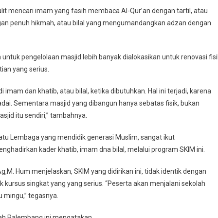
ulit mencari imam yang fasih membaca Al-Qur’an dengan tartil, atau
an penuh hikmah, atau bilal yang mengumandangkan adzan dengan
a untuk pengelolaan masjid lebih banyak dialokasikan untuk renovasi fisi
an yang serius.
mam dan khatib, atau bilal, ketika dibutuhkan. Hal ini terjadi, karena
ai. Sementara masjid yang dibangun hanya sebatas fisik, bukan
id itu sendiri,” tambahnya.
satu Lembaga yang mendidik generasi Muslim, sangat ikut
ghadirkan kader khatib, imam dna bilal, melalui program SKIM ini.
g,M. Hum menjelaskan, SKIM yang didirikan ini, tidak identik dengan
 kursus singkat yang yang serius. “Peserta akan menjalani sekolah
 mingu,” tegasnya.
atah Palembang ini mengatakan,