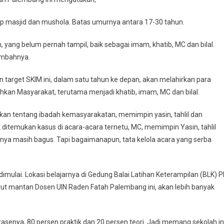
iap masjid dan mushola. Batas umurnya antara 17-30 tahun.
yang belum pernah tampil, baik sebagai imam, khatib, MC dan bilal.
tambahnya.
an target SKIM ini, dalam satu tahun ke depan, akan melahirkan para
hkan Masyarakat, terutama menjadi khatib, imam, MC dan bilal.
jarkan tentang ibadah kemasyarakatan, memimpin yasin, tahlil dan
ditemukan kasus di acara-acara ternetu, MC, memimpin Yasin, tahlil
gnya masih bagus. Tapi bagaimanapun, tata kelola acara yang serba
dimulai. Lokasi belajarnya di Gedung Balai Latihan Keterampilan (BLK) 
urut mantan Dosen UIN Raden Fatah Palembang ini, akan lebih banyak
tasenya, 80 persen praktik dan 20 persen teori. Jadi memang sekolah in