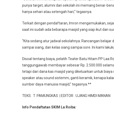
punya target, alumni dari sekolah ini memang benar-benar j
hanya sehari atau setengah hari,” tegasnya.
Terkait dengan pendaftaran, Imron mengemukakan, sejak 
saat ini sudah ada bebarapa masjid yang siap ikut dan s
“Kita sedang atur jadwal sekolahnya. Rancangan belajar d
sampai siang, dan kelas siang sampai sore. Ini kami laku
Disoal tentang biaya, pelatih Teater Batu Hitam PP Laa R
tanggungjawab membayar sebesar Rp. 2.500.000 selama 
tetapi dari dana kas masjid yang dikeluarkan untuk biaya s
speaker atau sound sistemm, ganti keramik, kenapa kalau
sumber daya manusia masjid,” tegasnya.**
TEKS : T. PAMUNGKAS | EDITOR : UJANG HIMDI MANAN
Info Pendaftatan SKIM La Roiba: