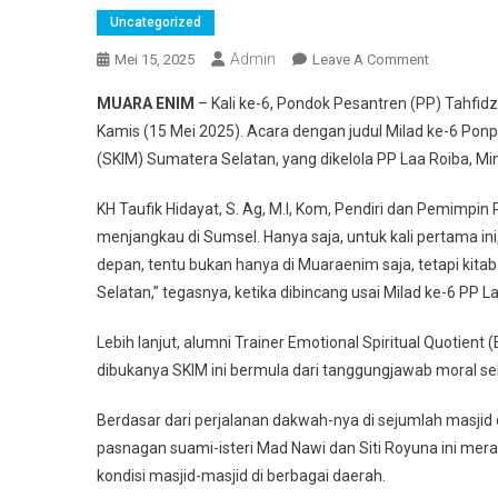
Uncategorized
Admin
On
Mei 15, 2025
Leave A Comment
Sekolah
MUARA ENIM
– Kali ke-6, Pondok Pesantren (PP) Tahfi
Khotib
Kamis (15 Mei 2025). Acara dengan judul Milad ke-6 Pon
Dan
(SKIM) Sumatera Selatan, yang dikelola PP Laa Roiba, Mi
Imam
Resmi
KH Taufik Hidayat, S. Ag, M.I, Kom, Pendiri dan Pemimpi
Dibuka,
menjangkau di Sumsel. Hanya saja, untuk kali pertama ini
Milad
Ke-
depan, tentu bukan hanya di Muaraenim saja, tetapi kit
6
Selatan,” tegasnya, ketika dibincang usai Milad ke-6 PP 
PP
Laa
Lebih lanjut, alumni Trainer Emotional Spiritual Quotient
Roiba
dibukanya SKIM ini bermula dari tanggungjawab moral se
Sukses
Berdasar dari perjalanan dakwah-nya di sejumlah masjid d
pasnagan suami-isteri Mad Nawi dan Siti Royuna ini me
kondisi masjid-masjid di berbagai daerah.