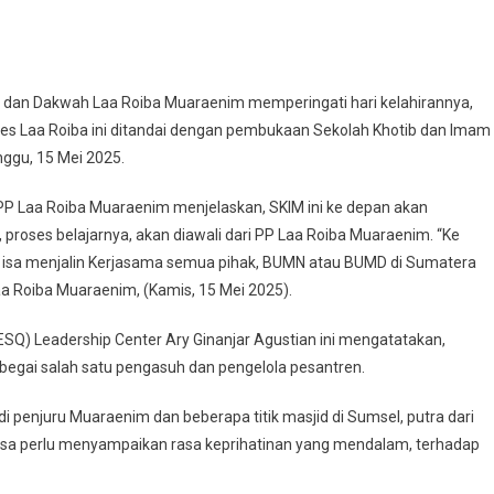
dz dan Dakwah Laa Roiba Muaraenim memperingati hari kelahirannya,
pes Laa Roiba ini ditandai dengan pembukaan Sekolah Khotib dan Imam
nggu, 15 Mei 2025.
n PP Laa Roiba Muaraenim menjelaskan, SKIM ini ke depan akan
, proses belajarnya, akan diawali dari PP Laa Roiba Muaraenim. “Ke
ab isa menjalin Kerjasama semua pihak, BUMN atau BUMD di Sumatera
Laa Roiba Muaraenim, (Kamis, 15 Mei 2025).
 (ESQ) Leadership Center Ary Ginanjar Agustian ini mengatatakan,
begai salah satu pengasuh dan pengelola pesantren.
i penjuru Muaraenim dan beberapa titik masjid di Sumsel, putra dari
rasa perlu menyampaikan rasa keprihatinan yang mendalam, terhadap