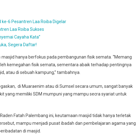
ad ke-6 Pesantren Laa
Roiba
Digelar
ntren Laa Roiba Sukses
enyemai Cayaha Kata”
uka, Segera Daftar!
as masjid hanya berfokus pada pembangunan fisik semata. “Memang
a oleh kemegahan fisik semata, sementara abaik terhadap pentingnya
id, atau di sebuah kampung,” tambahnya.
enegaskan, di Muaraenim atau di Sumsel secara umum, sangat banyak
ikit yang memiliki SDM mumpuni yang mampu secra syariat untuk
Raden Fatah Palembang ini, keutamaan masjid tidak hanya terletak
tersebut, mampu menjadi pusat ibadah dan pembelajaran agama yang
eribadatan di masjid.