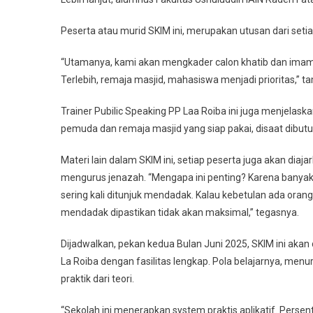
Peserta atau murid SKIM ini, merupakan utusan dari set
“Utamanya, kami akan mengkader calon khatib dan imam, 
Terlebih, remaja masjid, mahasiswa menjadi prioritas,” 
Trainer Pubilic Speaking PP Laa Roiba ini juga menjelask
pemuda dan remaja masjid yang siap pakai, disaat dibutu
Materi lain dalam SKIM ini, setiap peserta juga akan dia
mengurus jenazah. “Mengapa ini penting? Karena banyak 
sering kali ditunjuk mendadak. Kalau kebetulan ada oran
mendadak dipastikan tidak akan maksimal,” tegasnya.
Dijadwalkan, pekan kedua Bulan Juni 2025, SKIM ini akan 
La Roiba dengan fasilitas lengkap. Pola belajarnya, men
praktik dari teori.
“Sekolah ini menerapkan system praktis aplikatif. Persen