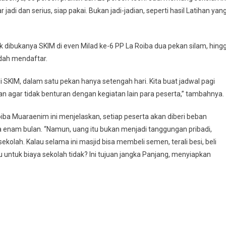
adi dan serius, siap pakai. Bukan jadi-jadian, seperti hasil Latihan yan
dibukanya SKIM di even Milad ke-6 PP La Roiba dua pekan silam, hing
udah mendaftar.
i SKIM, dalam satu pekan hanya setengah hari. Kita buat jadwal pagi
kan agar tidak benturan dengan kegiatan lain para peserta,” tambahnya.
oiba Muaraenim ini menjelaskan, setiap peserta akan diberi beban
enam bulan. “Namun, uang itu bukan menjadi tanggungan pribadi,
ekolah. Kalau selama ini masjid bisa membeli semen, terali besi, beli
 untuk biaya sekolah tidak? Ini tujuan jangka Panjang, menyiapkan