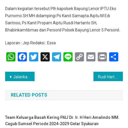
Dalam kegiatan tersebut Plh kapolsek Bayung Lencir IPTU Eko
Purnomo SH MH didampingi Ps Kanit Samapta Aiptu M Edi
Santoso, Ps Kanit Propam Aiptu Rusdi Hartanto SH,
Bhabinkamtibmas dan Personil Polsek Bayung Lencir 5 Personil.
Laporan : Jep Redaksi : Essa
WhatsApp
Facebook
Twitter
X
Telegram
Line
Copy
Email
Print
Sh
Link
Navigasi
Jalankan Instruksi Kapolda, Polsek Babat Toman Bongkar Illegal Refinery di Desa Sungai Angit
Rudi Hartono : Bagikan BLT-DD Pada Warga Miskin Ekstrem dan Lansia
pos
RELATED POSTS
Team Keluarga Basah Kering PALI Dr. Ir. H Heri Amalindo MM.
Cagub Sumsel Periode 2024-2029 Gelar Syukuran