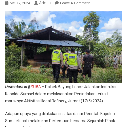
Admin
On
Mei 17, 2024
Leave A Comment
Penyulingan
Minyak
Di
Bayung
Lencir
Dibongkar
Secara
Mandiri
MUBA
Dewantara id ||
– Polsek Bayung Lencir Jalankan Instruksi
Kapolda Sumsel dalam melaksanakan Penindakan terkait
maraknya Aktivitas Illegal Refinery, Jumat (17/5/2024).
Adapun upaya yang dilakukan ini atas dasar Perintah Kapolda
Sumsel saat melakukan Pertemuan bersama Sejumlah Pihak