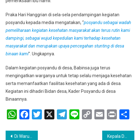
pemeriksaan ibu hamil.
Praka Hari Hanggrian di sela-sela pendampingan kegiatan
posyandu kepada media mengatakan, “
posyandu sebagai wadah
pemeliharaan kegiatan kesehatan masyarakat akan terus rutin kami
dampingi, sebagai wujud kepedulian kami terhadap kesehatan
masyarakat dan merupakan upaya pencegahan stunting di desa
binaan kami
”. Ungkapnya.
Dalam kegiatan posyandu di desa, Babinsa juga terus
mengingatkan warganya untuk tetap selalu menjaga kesehatan
serta memanfaatkan fasilitas kesehatan yang ada di desa.
Kegiatan ini dihadiri Bidan desa, Kader Posyandu di desa
Binaannya.
WhatsApp
Facebook
Twitter
X
Telegram
Line
Copy
Email
Print
Sh
Link
Navigasi
Di Warung Kopi Babinsa Serka Melen Yuliadi Koramil 404-03/Pendopo Gunakan Kesempatan Komsos Dengan Warganya
Kepala Desa Tanding Marga, Akhmad Rivai Mengajak Warga Untuk Melakukan Gotong Royong