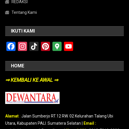
REDAKSI
Tentang Kami
IKUTI KAMI
Facebook
Instagram
TikTok
Pinterest
Google
YouTube
Maps
HOME
⇒ KEMBALI KE AWAL ⇒
Alamat
:
Jalan Sumberjo RT.12 RW. 02 Kelurahan Talang Ubi
Utara, Kabupaten PALI. Sumatera Selatan |
Email :