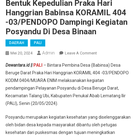
Bentuk Kepedulian Praka Hari
Hanggrian Babinsa KORAMIL 404
-03/PENDOPO Dampingi Kegiatan
Posyandu Di Desa Binaan
DAERAH
PALI
Admin
On
Mei 20, 2024
Leave A Comment
Bentuk
Dewantara.id ||
PALI
– Bintara Pembina Desa (Babinsa) Desa
Kepedulian
Beruge Darat Praka Hari Hanggrian KORAMIL 404 -03/PENDOPO
Praka
KODIM 0404/MUARA ENIM melaksanakan kegiatan
Hari
pendampingan Pelayanan Posyandu di Desa Beruge Darat,
Hanggrian
Babinsa
Kecamatan Talang Ubi, Kabupaten Penukal Abab Lematang Ilir
KORAMIL
(PALI), Senin (20/05/2024).
404
-03/PENDOPO
Posyandu merupakan kegiatan kesehatan yang diselenggarakan
Dampingi
oleh bidan desa kepada masyarakat dibantu oleh petugas
Kegiatan
kesehatan dari puskesmas dengan tujuan meningkatkan