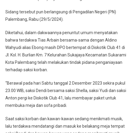
Penganiayaan
Dendi
Sidang tersebut pun berlangsung di Pengadilan Negeri (PN)
Di
Palembang, Rabu (29/5/2024).
Diskotik
Club
Diketahui, dalam dakwaannya penuntut umum menyatakan
41,
bahwa terdakwa Tias Arbain bersama-sama dengan Aldino
Akibatnya
Wahyudi alias Ebong masih DPO bertempat di Diskotik Club 41 di
Korban
Jl. Kol. H. Burlian Km. 7 Kelurahan Sukajaya Kecamatan Sukarami
Alami
Kota Palembang telah melakukan tindak pidana penganiayaan
Luka
terhadap saksi korban.
Berat
“Berawal pada hari Sabtu tanggal 2 Desember 2023 sekira pukul
23.00 WIB, saksi Dendi bersama saksi Shella, saksi Yudi dan saksi
Anton pergi ke Diskotik Club 41, lalu membayar paket untuk
membuka meja dan sofa pribadi.
Saat saksi korban dan kawan-kawan sedang menikmati musik,
lalu terdakwa mendatangi dan masuk ke belakang meja tempat