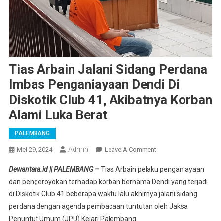
Tias Arbain Jalani Sidang Perdana
Imbas Penganiayaan Dendi Di
Diskotik Club 41, Akibatnya Korban
Alami Luka Berat
PALEMBANG
Admin
On
Mei 29, 2024
Leave A Comment
Tias
Dewantara.id || PALEMBANG –
Tias Arbain pelaku penganiayaan
Arbain
dan pengeroyokan terhadap korban bernama Dendi yang terjadi
Jalani
di Diskotik Club 41 beberapa waktu lalu akhirnya jalani sidang
Sidang
perdana dengan agenda pembacaan tuntutan oleh Jaksa
Perdana
Imbas
Penuntut Umum (JPU) Kejari Palembang.