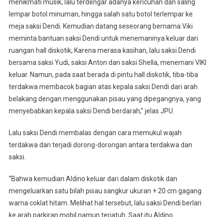
menikmati musik, lalu terdengar adanya kericuhan dan saling
lempar botol minuman, hingga salah satu botol terlempar ke
meja saksi Dendi. Kemudian datang seseorang bernama Viki
meminta bantuan saksi Dendi untuk menemaninya keluar dari
ruangan hall diskotik, Karena merasa kasihan, lalu saksi Dendi
bersama saksi Yudi, saksi Anton dan saksi Shella, menemani VIKI
keluar. Namun, pada saat berada di pintu hall diskotik, tiba-tiba
terdakwa membacok bagian atas kepala saksi Dendi dari arah
belakang dengan menggunakan pisau yang dipegangnya, yang
menyebabkan kepala saksi Dendi berdarah,” jelas JPU.
Lalu saksi Dendi membalas dengan cara memukul wajah
terdakwa dan terjadi dorong-dorongan antara terdakwa dan
saksi.
“Bahwa kemudian Aldino keluar dari dalam diskotik dan
mengeluarkan satu bilah pisau sangkur ukuran + 20 cm gagang
warna coklat hitam. Melihat hal tersebut, lalu saksi Dendi berlari
ke arah parkiran mobil namun terjatuh. Saat itu Aldino