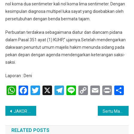
nol koma dua sentimeter kali nol koma lima sentimeter. Dengan
kesimpulan diagnosa multipel luka sayat yang disebabkan oleh
persetubuhan dengan benda bermata tajam.
Perbuatan terdakwa sebagaimana diatur dan diancam pidana
dalam Pasal 351 ayat (1) KUHP,” ujarnya.Setelah mendengarkan
dakwaan penuntut umum majelis hakim menunda sidang pada
pekan depan dengan agenda mendengarkan keterangan saksi-
saksi.
Laporan : Deni
WhatsApp
Facebook
Twitter
X
Telegram
Line
Copy
Email
Print
Sh
Link
Navigasi
JAKOR Menuntut Agar PT. OKI PULP & PAPER MILLS Ditutup
Sertu Marwan Dalimunthe, Babinsa KORAMIL 404-03/PENDOPO Menghadiri PENGAJIAN DAN GEMA SHOLAWAT AKBAR di Desa Binaan
pos
RELATED POSTS