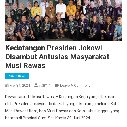
Kedatangan Presiden Jokowi
Disambut Antusias Masyarakat
Musi Rawas
NASIONAL
Admin
On
Mei 31, 2024
Leave A Comment
Kedatangan
Dewantara.id || Musi Rawas, – Kunjungan Kerja yang dilakukan
Presiden
oleh Presiden Jokowidodo daerah yang dikunjungi meliputi Kab
Jokowi
Musi Rawas Utara, Kab Musi Rawas dan Kota Lubuklinggau yang
Disambut
berada di Propinsi Sum-Sel, Kamis 30 Juni 2024.
Antusias
Masyarakat