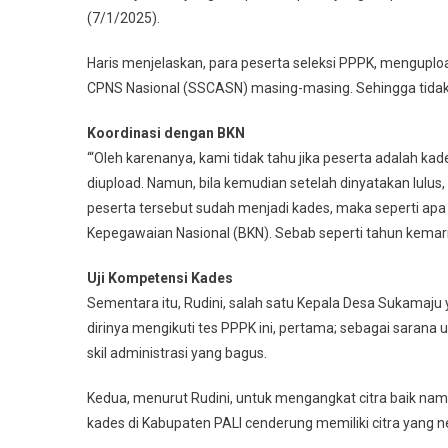
(7/1/2025).
Haris menjelaskan, para peserta seleksi PPPK, mengupl
CPNS Nasional (SSCASN) masing-masing. Sehingga tida
Koordinasi dengan BKN
‘“Oleh karenanya, kami tidak tahu jika peserta adalah k
diupload. Namun, bila kemudian setelah dinyatakan lulu
peserta tersebut sudah menjadi kades, maka seperti apa 
Kepegawaian Nasional (BKN). Sebab seperti tahun kemarin,
Uji Kompetensi Kades
Sementara itu, Rudini, salah satu Kepala Desa Sukamaju 
dirinya mengikuti tes PPPK ini, pertama; sebagai sarana
skil administrasi yang bagus.
Kedua, menurut Rudini, untuk mengangkat citra baik nam
kades di Kabupaten PALI cenderung memiliki citra yang ne