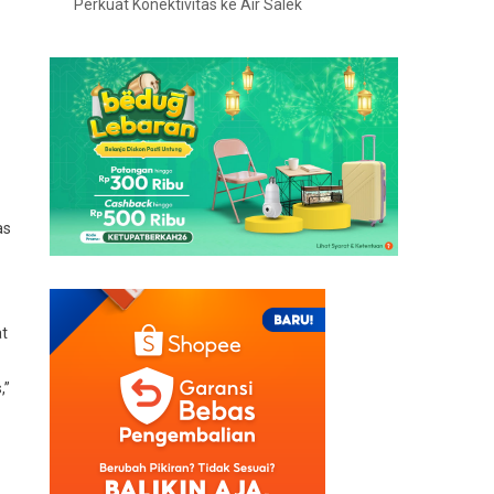
Perkuat Konektivitas ke Air Salek
as
at
,”