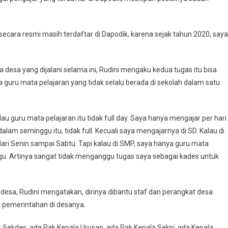
a secara resmi masih terdaftar di Dapodik, karena sejak tahun 2020, saya
a desa yang dijalani selama ini, Rudini mengaku kedua tugas itu bisa
guru mata pelajaran yang tidak selalu berada di sekolah dalam satu
lau guru mata pelajaran itu tidak full day. Saya hanya mengajar per hari
alam seminggu itu, tidak full. Kecuali saya mengajarnya di SD. Kalau di
ari Hari Senin sampai Sabtu. Tapi kalau di SMP, saya hanya guru mata
ggu. Artinya sangat tidak menganggu tugas saya sebagai kades untuk
esa, Rudini mengatakan, dirinya dibantu staf dan perangkat desa.
 pemerintahan di desanya.
Sekdes, ada Pak Kepala Urusan, ada Pak Kepala Seksi, ada Kepala