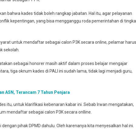
an bahwa kades tidak boleh rangkap jabatan. Hal itu, agar pelayanan
konflik kepentingan, yang bisa mengganggu roda pemerintahan di tingka
yarat untuk mendaftar sebagai calon P3K secara online, pelamar haru
k sekolah.
atakan sebagai honorer masih aktif dalam proses belajar mengajar
ra, tiga oknum kades di PALI ini sudah lama, tidak lagi menjadi guru,
an ASN, Terancam 7 Tahun Penjara
es itu, untuk klarifikasi kebenaran kabar ini. Sebab Irwan mengatakan,
lum mendaftar sebagai calon P3K secara onlline.
i dengan pihak DPMD dahulu. Oleh karenanya kita menyesalkan hal ini.