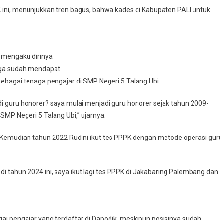
K ini, menunjukkan tren bagus, bahwa kades di Kabupaten PALI untuk
i mengaku dirinya
juga sudah mendapat
bagai tenaga pengajar di SMP Negeri 5 Talang Ubi.
i guru honorer? saya mulai menjadi guru honorer sejak tahun 2009-
SMP Negeri 5 Talang Ubi,” ujarnya.
S. Kemudian tahun 2022 Rudini ikut tes PPPK dengan metode operasi gur
r di tahun 2024 ini, saya ikut lagi tes PPPK di Jakabaring Palembang dan
gai pengajar yang terdaftar di Dapodik, meskipun posisinya sudah