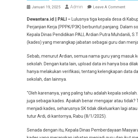
Admin
On
Januari 19, 2025
Leave A Comment
Kades
Dewantara.id || PALI –
Lulusnya tiga kepala desa di Kab
Di
Perjanjian Kerja (PPPK/P3K) berbuntut panjang. Dalam soa
PALI
Kepala Dinas Pendidikan PALI, Ardian Putra Muhdanili, S.
Lulus
(kades) yang merangkap jabatan sebagai guru dan menja
P3K,
Diknas
Sebab, menurut Ardian, semua nama guru yang masuk ke
Pertan
Rangk
sekolah. Dengan kata lain, upload data ini hanya bisa dil
Jabata
hanya melakukan verifikasi, tentang kelengkapan data da
sekolah, dan lainnya.
“Oleh karenanya, yang paling tahu adalah kepala sekol
juga sebagai kades. Apakah benar mengajar atau tidak? T
menjadi kades, seharusnya SK tidak dikeluarkan lagi atau
tutur Ardi, di kantornya, Rabu (8/1/2025).
Senada dengan itu, Kepala Dinas Pemberdayaan Masyaraka
kades yang merangkap jabatan menjadi guru dan ikut m