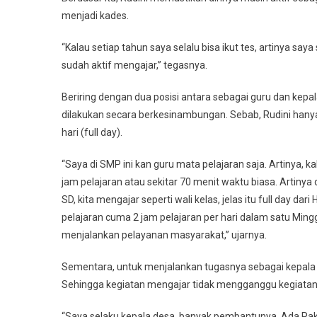
menjadi kades.
“Kalau setiap tahun saya selalu bisa ikut tes, artinya say
sudah aktif mengajar,” tegasnya.
Beriring dengan dua posisi antara sebagai guru dan kepal
dilakukan secara berkesinambungan. Sebab, Rudini hanya 
hari (full day).
“Saya di SMP ini kan guru mata pelajaran saja. Artinya, ka
jam pelajaran atau sekitar 70 menit waktu biasa. Artinya d
SD, kita mengajar seperti wali kelas, jelas itu full day d
pelajaran cuma 2 jam pelajaran per hari dalam satu Min
menjalankan pelayanan masyarakat,” ujarnya.
Sementara, untuk menjalankan tugasnya sebagai kepala d
Sehingga kegiatan mengajar tidak mengganggu kegiatan
“Saya selaku kepala desa, banyak pembantunya. Ada Pak 