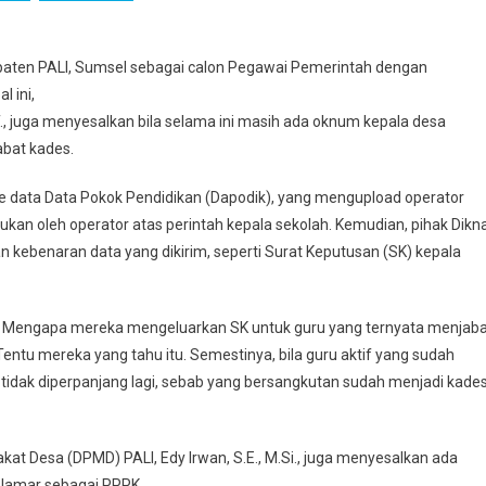
upaten PALI, Sumsel sebagai calon Pegawai Pemerintah dengan
l ini,
T., juga menyesalkan bila selama ini masih ada oknum kepala desa
bat kades.
 data Data Pokok Pendidikan (Dapodik), yang mengupload operator
yakan
ap
akukan oleh operator atas perintah kepala sekolah. Kemudian, pihak Dikn
n
n kebenaran data yang dikirim, seperti Surat Keputusan (SK) kepala
ah. Mengapa mereka mengeluarkan SK untuk guru yang ternyata menjab
entu mereka yang tahu itu. Semestinya, bila guru aktif yang sudah
 tidak diperpanjang lagi, sebab yang bersangkutan sudah menjadi kades
t Desa (DPMD) PALI, Edy Irwan, S.E., M.Si., juga menyesalkan ada
elamar sebagai PPPK.