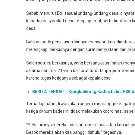
Sebab menurut Edi, sesuai undang-undang desa, dinyatak
kepada masyarakat desa tetap optimal, serta tidak ada 
desa.
Bahkan pada penjelasan lainnya menyebutkan, diantara s
melengkapi berkasnya dengan surat pernyataan dari piha
Salah satu isi berkasnya, yang bersangkutan harus meny
selama minimal 2 tahun berturut turut tanpa jeda. Sementa
karena tugas ketiganya sebagai kepala desa.
BERITA TERKAIT : Kongkalikong Kades Lulus P3K d
Terhadap hal ini, Irwan akan segera memanggil ketiga kad
ketiga oknum kades ini tidak melakukan koordinasi, sebe
“Sebelumnya mereka tidak ada koordinasi atau konsultas
Besok mereka akan kita panggil dahulu,” tegasnya.