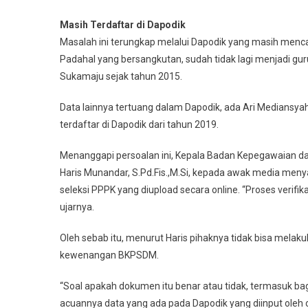
Masih Terdaftar di Dapodik
Masalah ini terungkap melalui Dapodik yang masih menc
Padahal yang bersangkutan, sudah tidak lagi menjadi gur
Sukamaju sejak tahun 2015.
Data lainnya tertuang dalam Dapodik, ada Ari Mediansy
terdaftar di Dapodik dari tahun 2019.
Menanggapi persoalan ini, Kepala Badan Kepegawaian
Haris Munandar, S.Pd.Fis.,M.Si, kepada awak media me
seleksi PPPK yang diupload secara online. “Proses verif
ujarnya.
Oleh sebab itu, menurut Haris pihaknya tidak bisa melakuk
kewenangan BKPSDM.
“Soal apakah dokumen itu benar atau tidak, termasuk bag
acuannya data yang ada pada Dapodik yang diinput oleh op