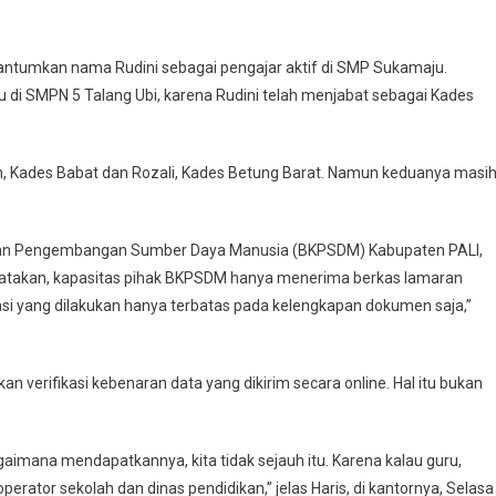
antumkan nama Rudini sebagai pengajar aktif di SMP Sukamaju.
u di SMPN 5 Talang Ubi, karena Rudini telah menjabat sebagai Kades
ah, Kades Babat dan Rozali, Kades Betung Barat. Namun keduanya masi
 dan Pengembangan Sumber Daya Manusia (BKPSDM) Kabupaten PALI,
nyatakan, kapasitas pihak BKPSDM hanya menerima berkas lamaran
ikasi yang dilakukan hanya terbatas pada kelengkapan dokumen saja,”
an verifikasi kebenaran data yang dikirim secara online. Hal itu bukan
aimana mendapatkannya, kita tidak sejauh itu. Karena kalau guru,
erator sekolah dan dinas pendidikan,” jelas Haris, di kantornya, Selasa