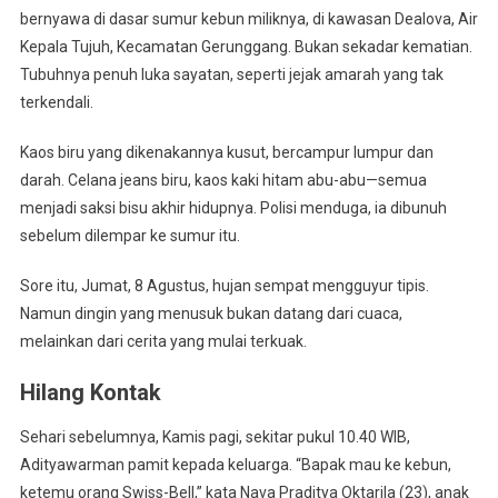
bernyawa di dasar sumur kebun miliknya, di kawasan Dealova, Air
Wartawan
Senior
Kepala Tujuh, Kecamatan Gerunggang. Bukan sekadar kematian.
Babel
Tubuhnya penuh luka sayatan, seperti jejak amarah yang tak
Tewas
terkendali.
Penuh
Luka
Kaos biru yang dikenakannya kusut, bercampur lumpur dan
Sayatan
darah. Celana jeans biru, kaos kaki hitam abu-abu—semua
menjadi saksi bisu akhir hidupnya. Polisi menduga, ia dibunuh
sebelum dilempar ke sumur itu.
Sore itu, Jumat, 8 Agustus, hujan sempat mengguyur tipis.
Namun dingin yang menusuk bukan datang dari cuaca,
melainkan dari cerita yang mulai terkuak.
Hilang Kontak
Sehari sebelumnya, Kamis pagi, sekitar pukul 10.40 WIB,
Adityawarman pamit kepada keluarga. “Bapak mau ke kebun,
ketemu orang Swiss-Bell,” kata Nava Praditya Oktarila (23), anak