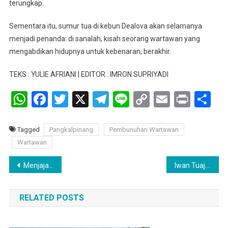
terungkap.
Sementara itu, sumur tua di kebun Dealova akan selamanya
menjadi penanda: di sanalah, kisah seorang wartawan yang
mengabdikan hidupnya untuk kebenaran, berakhir.
TEKS : YULIE AFRIANI | EDITOR : IMRON SUPRIYADI
WhatsApp
Facebook
Twitter
X
Telegram
Line
Copy
Email
Print
Sh
Link
Tagged
Pangkalpinang
Pembunuhan Wartawan
Wartawan
Navigasi
Menjajaki Rasa Nusantara di Tengah Semangat Kemerdekaan: BBQ Edukatif ala The 1O1 Palembang Rajawali
Iwan Tuaji : Warisan terdahulu menjadi landasan penting dalam melanjutkan pembangunan daerah
pos
RELATED POSTS