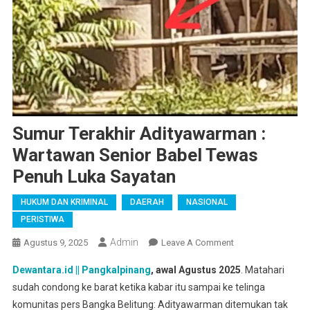
Sumur Terakhir Adityawarman :
Wartawan Senior Babel Tewas
Penuh Luka Sayatan
HUKUM DAN KRIMINAL
DAERAH
NASIONAL
PERISTIWA
Admin
On
Agustus 9, 2025
Leave A Comment
Sumur
Dewantara.id || Pangkalpinang
, awal Agustus 2025
. Matahari
Terakhir
sudah condong ke barat ketika kabar itu sampai ke telinga
Adityawarman
komunitas pers Bangka Belitung: Adityawarman ditemukan tak
: