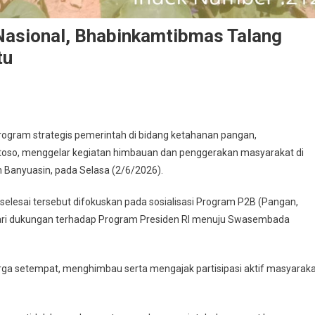
sional, Bhabinkamtibmas Talang
tu
gram strategis pemerintah di bidang ketahanan pangan,
da
toso, menggelar kegiatan himbauan dan penggerakan masyarakat di
 Banyuasin, pada Selasa (2/6/2026).
tibmas
selesai tersebut difokuskan pada sosialisasi Program P2B (Pangan,
 dari dukungan terhadap Program Presiden RI menuju Swasembada
warga setempat, menghimbau serta mengajak partisipasi aktif masyarak