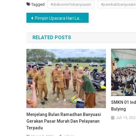
Tagged
#diskominfobanyuasin
#pemkabbanyuasin
Navigasi
Pimpin Upacara Hari Lahir Pancasila, Bupati Ajak Masyarakat Rawat Persatuan
pos
RELATED POSTS
SMKN 01 Ind
Bulying
Menjelang Bulan Ramadhan Banyuasi
Juli 19, 202
Gerakan Pasar Murah Dan Pelayanan
Terpadu