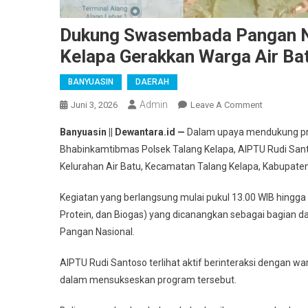
Dukung Swasembada Pangan Na
Kelapa Gerakkan Warga Air Ba
BANYUASIN
DAERAH
Admin
On
Juni 3, 2026
Leave A Comment
Dukung
Banyuasin || Dewantara.id —
Dalam upaya mendukung pro
Swasemba
Bhabinkamtibmas Polsek Talang Kelapa, AIPTU Rudi San
Pangan
Kelurahan Air Batu, Kecamatan Talang Kelapa, Kabupaten
Nasional,
Bhabinkam
Kegiatan yang berlangsung mulai pukul 13.00 WIB hingga 
Talang
Protein, dan Biogas) yang dicanangkan sebagai bagian
Kelapa
Gerakkan
Pangan Nasional.
Warga
AIPTU Rudi Santoso terlihat aktif berinteraksi dengan 
Air
Batu
dalam mensukseskan program tersebut.