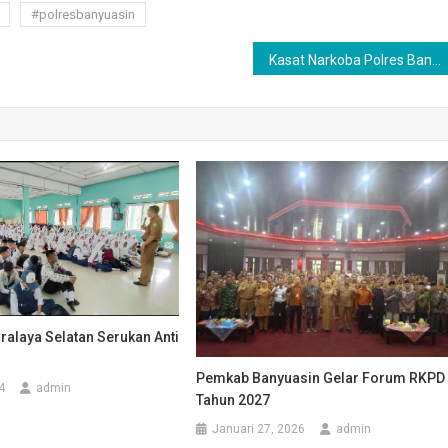
#polresbanyuasin
Kasat Narkoba Polres Banyuasin Temui Bupati Askolani, Bahas Program Hidup Sehat dan Perang Melawan Narkoba
ralaya Selatan Serukan Anti
Pemkab Banyuasin Gelar Forum RKPD
4
admin
Tahun 2027‎‎
Januari 27, 2026
admin