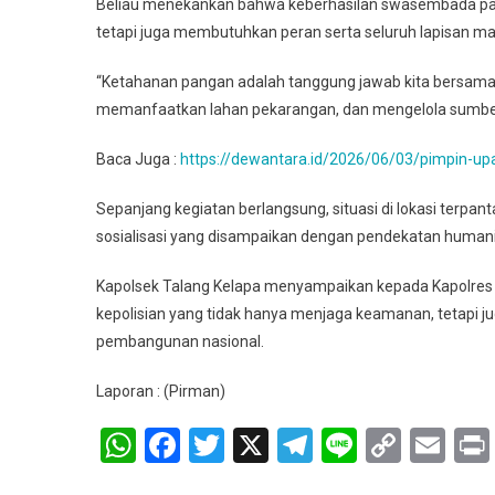
Beliau menekankan bahwa keberhasilan swasembada pan
tetapi juga membutuhkan peran serta seluruh lapisan ma
“Ketahanan pangan adalah tanggung jawab kita bersama. M
memanfaatkan lahan pekarangan, dan mengelola sumber d
Baca Juga :
https://dewantara.id/2026/06/03/pimpin-upa
Sepanjang kegiatan berlangsung, situasi di lokasi terpa
sosialisasi yang disampaikan dengan pendekatan human
Kapolsek Talang Kelapa menyampaikan kepada Kapolres
kepolisian yang tidak hanya menjaga keamanan, tetapi 
pembangunan nasional.
Laporan : (Pirman)
WhatsApp
Facebook
Twitter
X
Telegram
Line
Copy
Em
Link