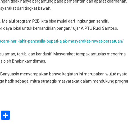
gan tidak hanya bergantung pada pemerintah dan aparat keamanan,
syarakat dari tingkat bawah.
elalui program P2B, kita bisa mulai dari lingkungan sendiri,
aya lokal untuk kemandirian pangan,” ujar AIPTU Rudi Santoso.
cara-hari-lahir-pancasila-bupati-ajak-masyarakat-rawat-persatuan/
ntau aman, tertib, dan kondusif. Masyarakat tampak antusias menerima
is oleh Bhabinkamtibmas.
 Banyuasin menyampaikan bahwa kegiatan ini merupakan wujud nyata
juga hadir sebagai mitra strategis masyarakat dalam mendukung progr
ail
Print
Share