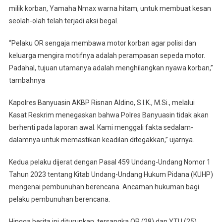
milik korban, Yamaha Nmax warna hitam, untuk membuat kesan
seolah-olah telah terjadi aksi begal.
“Pelaku OR sengaja membawa motor korban agar polisi dan
keluarga mengira motifnya adalah perampasan sepeda motor.
Padahal, tujuan utamanya adalah menghilangkan nyawa korban,”
tambahnya
Kapolres Banyuasin AKBP Risnan Aldino, S.I.K., M.Si., melalui
Kasat Reskrim menegaskan bahwa Polres Banyuasin tidak akan
berhenti pada laporan awal. Kami menggali fakta sedalam-
dalamnya untuk memastikan keadilan ditegakkan,” ujarnya.
Kedua pelaku dijerat dengan Pasal 459 Undang-Undang Nomor 1
Tahun 2023 tentang Kitab Undang-Undang Hukum Pidana (KUHP)
mengenai pembunuhan berencana. Ancaman hukuman bagi
pelaku pembunuhan berencana.
Hingga berita ini diturunkan, tersangka OR (28) dan YTU (25)