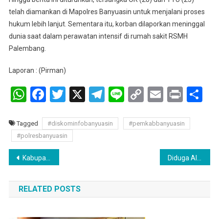
telah diamankan di Mapolres Banyuasin untuk menjalani proses
hukum lebih lanjut. Sementara itu, korban dilaporkan meninggal
dunia saat dalam perawatan intensif di rumah sakit RSMH
Palembang.
Laporan : (Pirman)
WhatsApp
Facebook
Twitter
X
Telegram
Line
Copy
Email
Print
Sh
Link
Tagged
#diskominfobanyuasin
#pemkabbanyuasin
#polresbanyuasin
Navigasi
Kabupaten Banyuasin Kembali Raih WTP Ke-15 Kali Berturut-Turut
Diduga Alami Kelalaian, Pasien RSUD Tigaraksa Meninggal Dunia Setelah Keluhkan Sakit Perut Hebat.
pos
RELATED POSTS