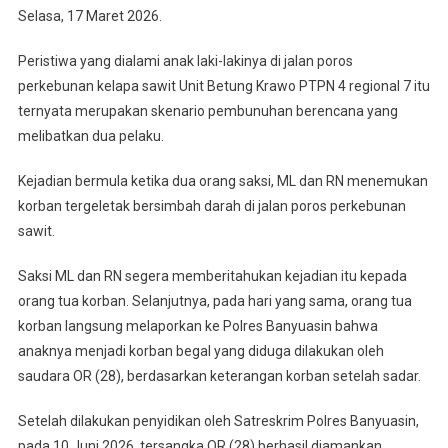
Selasa, 17 Maret 2026.
Pembunuhan
Berencana
Peristiwa yang dialami anak laki-lakinya di jalan poros
Yang
Disamarkan
perkebunan kelapa sawit Unit Betung Krawo PTPN 4 regional 7 itu
Sebagai
ternyata merupakan skenario pembunuhan berencana yang
Aksi
melibatkan dua pelaku.
Begal
Kejadian bermula ketika dua orang saksi, ML dan RN menemukan
korban tergeletak bersimbah darah di jalan poros perkebunan
sawit.
Saksi ML dan RN segera memberitahukan kejadian itu kepada
orang tua korban. Selanjutnya, pada hari yang sama, orang tua
korban langsung melaporkan ke Polres Banyuasin bahwa
anaknya menjadi korban begal yang diduga dilakukan oleh
saudara OR (28), berdasarkan keterangan korban setelah sadar.
Setelah dilakukan penyidikan oleh Satreskrim Polres Banyuasin,
pada 10 Juni 2026, tersangka OR (28) berhasil diamankan.