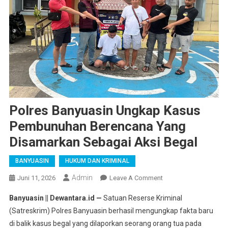
Polres Banyuasin Ungkap Kasus
Pembunuhan Berencana Yang
Disamarkan Sebagai Aksi Begal
BANYUASIN
HUKUM DAN KRIMINAL
Admin
On
Juni 11, 2026
Leave A Comment
Polres
Banyuasin || Dewantara.id —
Satuan Reserse Kriminal
Banyuasin
(Satreskrim) Polres Banyuasin berhasil mengungkap fakta baru
Ungkap
di balik kasus begal yang dilaporkan seorang orang tua pada
Kasus