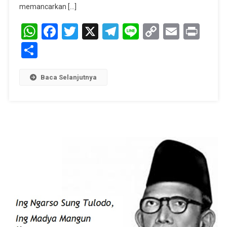
memancarkan […]
WhatsApp
Facebook
Twitter
X
Telegram
Line
Copy
Email
Prin
Link
Share
Baca Selanjutnya