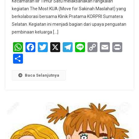
Kecamatan Ilir Timur Satu melaksanakan rangkaian
KUA
Ilir
kegiatan The Most KUA (Move for Sakinah Maslahat) yang
Timur
berkolaborasi bersama Klinik Pratama KORPRI Sumatera
Satu
Selatan. Kegiatan ini menjadi bagian dari upaya penguatan
Palembang
pembinaan keluarga […]
WhatsApp
Facebook
Twitter
X
Telegram
Line
Copy
Email
Prin
Link
Share
Baca Selanjutnya