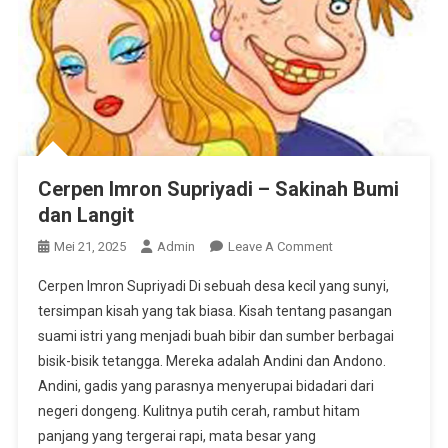
Cerpen Imron Supriyadi – Sakinah Bumi
dan Langit
On
Mei 21, 2025
Admin
Leave A Comment
Cerpen
Cerpen Imron Supriyadi Di sebuah desa kecil yang sunyi,
Imron
tersimpan kisah yang tak biasa. Kisah tentang pasangan
Supriyadi
suami istri yang menjadi buah bibir dan sumber berbagai
–
bisik-bisik tetangga. Mereka adalah Andini dan Andono.
Sakinah
Bumi
Andini, gadis yang parasnya menyerupai bidadari dari
Dan
negeri dongeng. Kulitnya putih cerah, rambut hitam
Langit
panjang yang tergerai rapi, mata besar yang