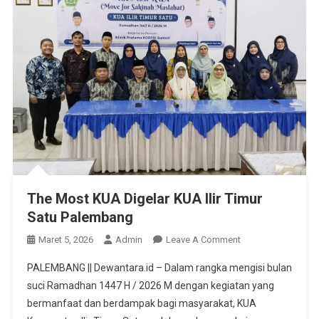
The Most KUA Digelar KUA Ilir Timur
Satu Palembang
On
Maret 5, 2026
Admin
Leave A Comment
The
PALEMBANG || Dewantara.id – Dalam rangka mengisi bulan
Most
suci Ramadhan 1447 H / 2026 M dengan kegiatan yang
KUA
bermanfaat dan berdampak bagi masyarakat, KUA
Digelar