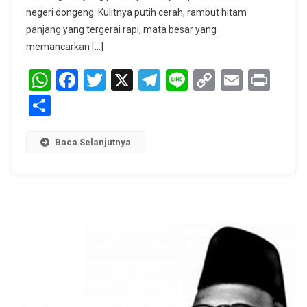
Dan
negeri dongeng. Kulitnya putih cerah, rambut hitam
Langit
panjang yang tergerai rapi, mata besar yang
memancarkan […]
WhatsApp
Facebook
Twitter
X
Telegram
Line
Copy
Email
Prin
Link
Share
Baca Selanjutnya