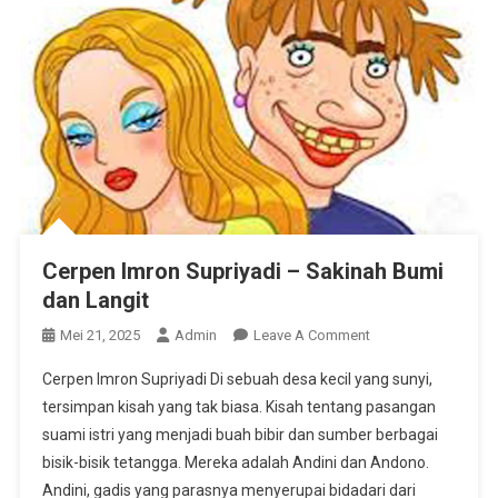
Cerpen Imron Supriyadi – Sakinah Bumi
dan Langit
On
Mei 21, 2025
Admin
Leave A Comment
Cerpen
Cerpen Imron Supriyadi Di sebuah desa kecil yang sunyi,
Imron
tersimpan kisah yang tak biasa. Kisah tentang pasangan
Supriyadi
suami istri yang menjadi buah bibir dan sumber berbagai
–
bisik-bisik tetangga. Mereka adalah Andini dan Andono.
Sakinah
Bumi
Andini, gadis yang parasnya menyerupai bidadari dari