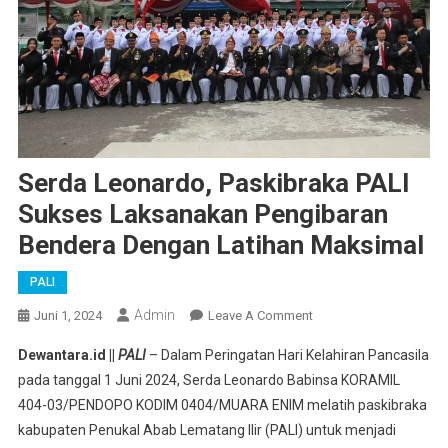
Serda Leonardo, Paskibraka PALI
Sukses Laksanakan Pengibaran
Bendera Dengan Latihan Maksimal
PALI
Admin
On
Juni 1, 2024
Leave A Comment
Serda
Dewantara.id ||
PALI
– Dalam Peringatan Hari Kelahiran Pancasila
Leonardo,
pada tanggal 1 Juni 2024, Serda Leonardo Babinsa KORAMIL
Paskibraka
404-03/PENDOPO KODIM 0404/MUARA ENIM melatih paskibraka
PALI
kabupaten Penukal Abab Lematang Ilir (PALI) untuk menjadi
Sukses