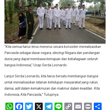
“
Kita semua harus terus menerus secara konsisten merealisasikan
Pancasila sebagai dasar negara, ideologi Negara dan pandangan
dunia yang dapat membawa kemajuan dan kebahagiaan seluruh
bangsa Indonesia
,” Ucap Serda Leonardo
Lanjut Serda Leonardo,
kita harus bersatu membangun bangsa
untuk merealisasikan tatanan kehidupan masyarakat yang rukun,
damai, adil dalam kemakmuran dan makmur dalam keadilan. Kita
Indonesia, Kita Pancasila,”
Tutupnya.
WhatsApp
Facebook
Twitter
X
Telegram
Line
Copy
Email
Print
Sh