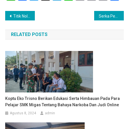
Link
Navigasi
Titik Nol Pembangunan Dimulai, Ketua RW 02 Sumberjo Ucapkan Terima Kasih Atas Dimulainya Pekerjaan Pembangunan Jalan
Serka Pebrianto Babinsa KORAMIL 404-03/PENDOPO, Hadiri Musdes Desa Binaannya
pos
RELATED POSTS
Koptu Eko Trisno Berikan Edukasi Serta Himbauan Pada Para
Pelajar SMK Migas Tentang Bahaya Narkoba Dan Judi Online
Agustus 8, 2024
admin