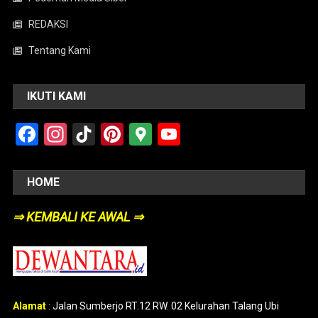
REDAKSI
Tentang Kami
IKUTI KAMI
Facebook
Instagram
TikTok
Pinterest
Google
YouTube
Maps
HOME
⇒ KEMBALI KE AWAL ⇒
Alamat
:
Jalan Sumberjo RT.12 RW. 02 Kelurahan Talang Ubi