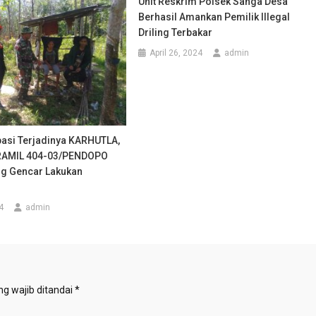
Unit Reskrim Polsek Sanga Desa
Berhasil Amankan Pemilik Illegal
Driling Terbakar
April 26, 2024
admin
pasi Terjadinya KARHUTLA,
RAMIL 404-03/PENDOPO
g Gencar Lakukan
4
admin
g wajib ditandai
*