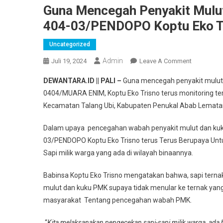
Guna Mencegah Penyakit Mulu
404-03/PENDOPO Koptu Eko Tr
Uncategorized
Admin
On
Juli 19, 2024
Leave A Comment
Guna
DEWANTARA.ID || PALI –
Guna mencegah penyakit mulu
Mencegah
0404/MUARA ENIM, Koptu Eko Trisno terus monitoring tern
Penyakit
Kecamatan Talang Ubi, Kabupaten Penukal Abab Lematang 
Mulut
Dan
Dalam upaya pencegahan wabah penyakit mulut dan kuk
Kuku
03/PENDOPO Koptu Eko Trisno terus Terus Berupaya Un
Hewan,
Babinsa
Sapi milik warga yang ada di wilayah binaannya.
KORAMIL
Babinsa Koptu Eko Trisno mengatakan bahwa, sapi ternak
404-
03/PENDO
mulut dan kuku PMK supaya tidak menular ke ternak yang
Koptu
masyarakat Tentang pencegahan wabah PMK.
Eko
Trisno
“
Kita melaksanakan pengecekan sapi-sapi milik warga, ada b