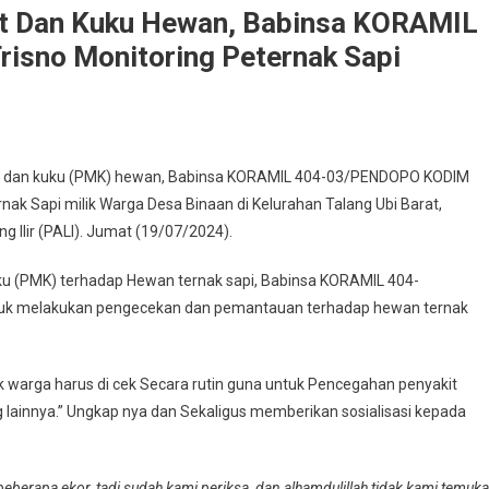
t Dan Kuku Hewan, Babinsa KORAMIL
isno Monitoring Peternak Sapi
t dan kuku (PMK) hewan, Babinsa KORAMIL 404-03/PENDOPO KODIM
ak Sapi milik Warga Desa Binaan di Kelurahan Talang Ubi Barat,
Ilir (PALI). Jumat (19/07/2024).
u (PMK) terhadap Hewan ternak sapi, Babinsa KORAMIL 404-
tuk melakukan pengecekan dan pemantauan terhadap hewan ternak
 warga harus di cek Secara rutin guna untuk Pencegahan penyakit
PO
 lainnya.” Ungkap nya dan Sekaligus memberikan sosialisasi kepada
eberapa ekor, tadi sudah kami periksa, dan alhamdulillah tidak kami temuk