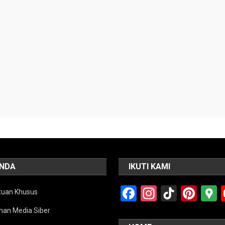
NDA
IKUTI KAMI
Facebook
Instagra
TikTok
Pint
tuan Khusus
an Media Siber