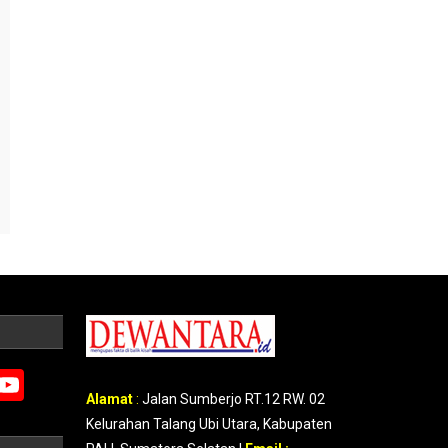
m
erest
Google
YouTube
Alamat
:
Jalan Sumberjo RT.12 RW. 02
Maps
Kelurahan Talang Ubi Utara, Kabupaten