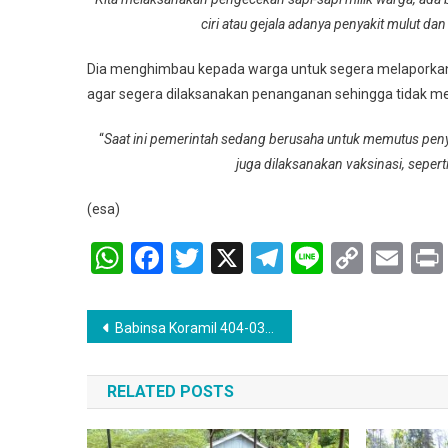
Monitoring
ciri atau gejala adanya penyakit mulut d
Peternak
Sapi
Dia menghimbau kepada warga untuk segera melaporkan
agar segera dilaksanakan penanganan sehingga tidak m
“
Saat ini pemerintah sedang berusaha untuk memutus pen
juga dilaksanakan vaksinasi, sepert
(esa)
WhatsApp
Facebook
Twitter
X
Telegram
Line
Copy
Em
Link
Navigasi
Babinsa Koramil 404-03/PENDOPO Praka Hari Hanggrian Patroli Sambangi pengepul Karet Getah
pos
RELATED POSTS