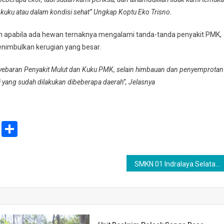
an kuku atau dalam kondisi sehat” Ungkap Koptu Eko Trisno.
 apabila ada hewan ternaknya mengalami tanda-tanda penyakit PMK,
enimbulkan kerugian yang besar.
yebaran Penyakit Mulut dan Kuku PMK, selain himbauan dan penyemprotan
i yang sudah dilakukan dibeberapa daerah”, Jelasnya
ail
Print
Share
SMKN 01 Indralaya Selatan Serukan Anti Bulying