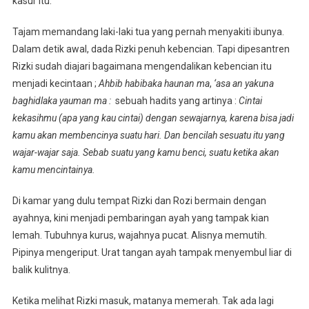
kasur itu.
Tajam memandang laki-laki tua yang pernah menyakiti ibunya.
Dalam detik awal, dada Rizki penuh kebencian. Tapi dipesantren
Rizki sudah diajari bagaimana mengendalikan kebencian itu
menjadi kecintaan ;
Ahbib habibaka haunan ma
,
‘asa an yakuna
baghidlaka yauman ma :
sebuah hadits yang artinya :
Cintai
kekasihmu (apa yang kau cintai) dengan sewajarnya, karena bisa jadi
kamu akan membencinya suatu hari. Dan bencilah sesuatu itu yang
wajar-wajar saja. Sebab suatu yang kamu benci, suatu ketika akan
kamu mencintainya.
Di kamar yang dulu tempat Rizki dan Rozi bermain dengan
ayahnya, kini menjadi pembaringan ayah yang tampak kian
lemah. Tubuhnya kurus, wajahnya pucat. Alisnya memutih.
Pipinya mengeriput. Urat tangan ayah tampak menyembul liar di
balik kulitnya.
Ketika melihat Rizki masuk, matanya memerah. Tak ada lagi