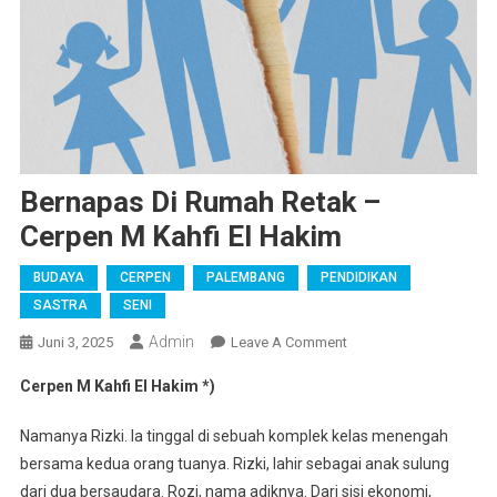
Bernapas Di Rumah Retak –
Cerpen M Kahfi El Hakim
BUDAYA
CERPEN
PALEMBANG
PENDIDIKAN
SASTRA
SENI
Admin
On
Juni 3, 2025
Leave A Comment
Bernapas
Cerpen M Kahfi El Hakim *)
Di
Rumah
Namanya Rizki. Ia tinggal di sebuah komplek kelas menengah
Retak
bersama kedua orang tuanya. Rizki, lahir sebagai anak sulung
–
dari dua bersaudara. Rozi, nama adiknya. Dari sisi ekonomi,
Cerpen