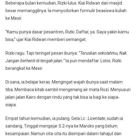
Beberapa bulan kemudian, Rizki lulus. Kiai Ridwan dari masjid
besar memanggilnya. Ia menyodorkan formulir beasiswa kuliah
ke Mesir.
“Kamu punya dasar pesantren, Rizki. Daftar, ya. Saya yakin kamu
bisa,” ujar Kiai Ridwan memberi semangat.
Rizki ragu. Tapi teringat pesan ibunya:
“Teruskan sekolahmu, Nak.
Jangan berhenti di tengah jalan.”
Ia pun mendaftar. Lolos. Rizki
berangkat ke Mesir.
Di sana, ia belajar keras. Mengingat wajah ibunya saat malam
tiba. Membaca kitab sambil mengenang air mata Rozi. Menyusuri
jalan-jalan Kairo dengan rindu yang tak bisa ia bagi ke siapa-
siapa.
Empat tahun kemudian, ia pulang. Gela Lc :
Licentiate
, sudah ia
sandang. Tinggal mengejar S.2-nya ke Maroko yang belum
kesampaian. Namun cita-cita itu disimpan dalam tahajut dan