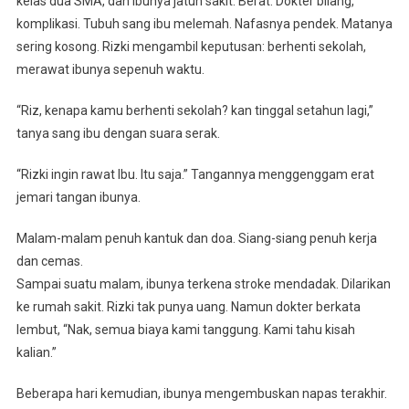
kelas dua SMA, dan ibunya jatuh sakit. Berat. Dokter bilang,
komplikasi. Tubuh sang ibu melemah. Nafasnya pendek. Matanya
sering kosong. Rizki mengambil keputusan: berhenti sekolah,
merawat ibunya sepenuh waktu.
“Riz, kenapa kamu berhenti sekolah? kan tinggal setahun lagi,”
tanya sang ibu dengan suara serak.
“Rizki ingin rawat Ibu. Itu saja.” Tangannya menggenggam erat
jemari tangan ibunya.
Malam-malam penuh kantuk dan doa. Siang-siang penuh kerja
dan cemas.
Sampai suatu malam, ibunya terkena stroke mendadak. Dilarikan
ke rumah sakit. Rizki tak punya uang. Namun dokter berkata
lembut, “Nak, semua biaya kami tanggung. Kami tahu kisah
kalian.”
Beberapa hari kemudian, ibunya mengembuskan napas terakhir.