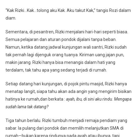
“Kak Rizki…Kak…tolong aku Kak. Aku takut Kak,” tangis Rozi dalam
diam.
Sementara, di pesantren, Rizki menjalani hari-hari seperti biasa.
Semua pelajaran dan aturan pondok dijalani tanpa beban.
Namun, ketika datang jadwal kunjungan wali santri, Rizki sudah
tak pernah lagi dijenguk orang tuanya. Kiriman uang jajan pun,
makin jarang. Rizki hanya bisa menangis dalam hati yang
terdalam, tak tahu apa yang sedang terjadi di rumah.
Setiap datang hari kunjungan, di pojok pintu masjid, Rizki hanya
menatap langit, siapa tahu akan ada angin yang mengirim bisikan
hatinya ke rumah,dan berkata :
ayah, ibu, di sini aku rindu. Mengapa
sudah lama tak datang?
Tiga tahun berlalu. Rizki tumbuh menjadi remaja pendiam yang
sabar. Ia pulang dari pondok dan memilih melanjutkan SMA di
rumah—bukan karena rindunya pada ayah atau ibunya, tapi