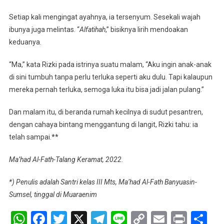
Setiap kali mengingat ayahnya, ia tersenyum. Sesekali wajah
ibunya juga melintas. “
Alfatihah
,” bisiknya lirih mendoakan
keduanya.
“Ma,” kata Rizki pada istrinya suatu malam, “Aku ingin anak-anak
di sini tumbuh tanpa perlu terluka seperti aku dulu. Tapi kalaupun
mereka pernah terluka, semoga luka itu bisa jadi jalan pulang.”
Dan malam itu, di beranda rumah kecilnya di sudut pesantren,
dengan cahaya bintang menggantung di langit, Rizki tahu: ia
telah sampai.**
Ma’had Al-Fath-Talang Keramat, 2022.
*) Penulis adalah Santri kelas III Mts, Ma’had Al-Fath Banyuasin-
Sumsel, tinggal di Muaraenim
WhatsApp
Facebook
Twitter
X
Telegram
Line
Copy
Email
Print
Sh