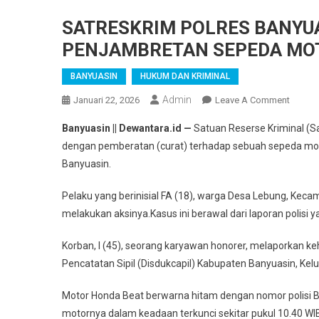
SATRESKRIM POLRES BANYU
PENJAMBRETAN SEPEDA MO
BANYUASIN
HUKUM DAN KRIMINAL
Admin
On
Januari 22, 2026
Leave A Comment
SATRE
Banyuasin || Dewantara.id —
Satuan Reserse Kriminal (S
POLRE
dengan pemberatan (curat) terhadap sebuah sepeda mot
BANYU
Banyuasin.
BERHA
UNGK
Pelaku yang berinisial FA (18), warga Desa Lebung, Kec
KASUS
melakukan aksinya.Kasus ini berawal dari laporan polisi 
PENJA
SEPED
Korban, I (45), seorang karyawan honorer, melaporkan k
MOTO
Pencatatan Sipil (Disdukcapil) Kabupaten Banyuasin, Ke
Motor Honda Beat berwarna hitam dengan nomor polisi B
motornya dalam keadaan terkunci sekitar pukul 10.40 WI