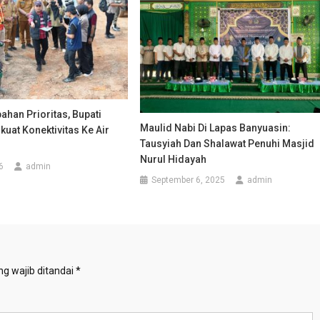
han Prioritas, Bupati
Maulid Nabi Di Lapas Banyuasin:
kuat Konektivitas Ke Air
Tausyiah Dan Shalawat Penuhi Masjid
Nurul Hidayah
6
admin
September 6, 2025
admin
g wajib ditandai
*