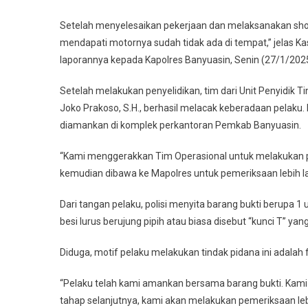
Setelah menyelesaikan pekerjaan dan melaksanakan shola
mendapati motornya sudah tidak ada di tempat,” jelas K
laporannya kepada Kapolres Banyuasin, Senin (27/1/2025
Setelah melakukan penyelidikan, tim dari Unit Penyidik
Joko Prakoso, S.H., berhasil melacak keberadaan pelaku. 
diamankan di komplek perkantoran Pemkab Banyuasin.
“Kami menggerakkan Tim Operasional untuk melakukan pe
kemudian dibawa ke Mapolres untuk pemeriksaan lebih la
Dari tangan pelaku, polisi menyita barang bukti berupa 1
besi lurus berujung pipih atau biasa disebut “kunci T” y
Diduga, motif pelaku melakukan tindak pidana ini adala
“Pelaku telah kami amankan bersama barang bukti. Kami 
tahap selanjutnya, kami akan melakukan pemeriksaan le