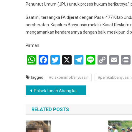
Penuntut Umum (JPU) untuk proses hukum berikutnya,” 
Saat ini, tersangka FA dijerat dengan Pasal 477 Kitab
pemberatan. Kapolres Banyuasin melalui Kasat Reskri
mengamankan kendaraannya dengan baik, meskipun dipar
Pirman
WhatsApp
Facebook
Twitter
X
Telegram
Line
Copy
Em
Link
Tagged
#diskominfobanyuasin
#pemkabbanyuasin
Navigasi
Polsek tanah Abang kabupaten Pali membongkar praktik penggelapan ayam dengan modus
pos
RELATED POSTS