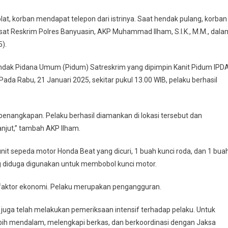
t, korban mendapat telepon dari istrinya. Saat hendak pulang, korban
asat Reskrim Polres Banyuasin, AKP Muhammad Ilham, S.I.K., M.M., dala
).
 Tindak Pidana Umum (Pidum) Satreskrim yang dipimpin Kanit Pidum IPD
Pada Rabu, 21 Januari 2025, sekitar pukul 13.00 WIB, pelaku berhasil
nangkapan. Pelaku berhasil diamankan di lokasi tersebut dan
njut,” tambah AKP Ilham.
 unit sepeda motor Honda Beat yang dicuri, 1 buah kunci roda, dan 1 bua
ang diduga digunakan untuk membobol kunci motor.
h faktor ekonomi. Pelaku merupakan pengangguran.
juga telah melakukan pemeriksaan intensif terhadap pelaku. Untuk
bih mendalam, melengkapi berkas, dan berkoordinasi dengan Jaksa