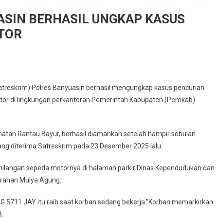
ASIN BERHASIL UNGKAP KASUS
TOR
SKRIM
atreskrim) Polres Banyuasin berhasil mengungkap kasus pencurian
S
or di lingkungan perkantoran Pemerintah Kabupaten (Pemkab)
ASIN
SIL
AP
amatan Rantau Bayur, berhasil diamankan setelah hampir sebulan
yang diterima Satreskrim pada 23 Desember 2025 lalu.
MBRETAN
A
ehilangan sepeda motornya di halaman parkir Dinas Kependudukan dan
R
lurahan Mulya Agung.
G 5711 JAY itu raib saat korban sedang bekerja.”Korban memarkirkan
B.