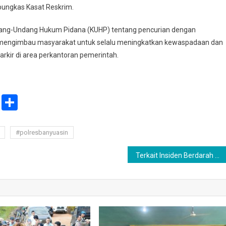
pungkas Kasat Reskrim.
 Undang-Undang Hukum Pidana (KUHP) tentang pencurian dengan
m mengimbau masyarakat untuk selalu meningkatkan kewaspadaan dan
kir di area perkantoran pemerintah.
ail
Print
Share
#polresbanyuasin
Terkait Insiden Berdarah di Desa Sungai Ibul, Kapolres PALI Himbau Warga Tetap Tenang dan Tidak Terprovokasi