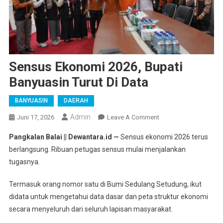
Sensus Ekonomi 2026, Bupati
Banyuasin Turut Di Data‎
BANYUASIN
DAERAH
Admin
On
Juni 17, 2026
Leave A Comment
Sensus
Pangkalan Balai || Dewantara.id —
Sensus ekonomi 2026 terus
Ekonomi
berlangsung. Ribuan petugas sensus mulai menjalankan
2026,
tugasnya.
Bupati
Banyuasin
Termasuk orang nomor satu di Bumi Sedulang Setudung, ikut
Turut
didata untuk mengetahui data dasar dan peta struktur ekonomi
Di
Data‎
secara menyeluruh dari seluruh lapisan masyarakat.‎‎