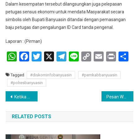
Dalam kesempatan tersebut dilangsungkan juga pelepasan
petugas sensus ekonomi untuk mendata Masyarakat secara
simbolis oleh Bupati Banyuasin ditandai dengan pemasangan
baju petugas dan pengalungan ID Card tanda pengenal.
Laporan : (Pirman)
WhatsApp
Facebook
Twitter
X
Telegram
Line
Copy
Email
Print
Sh
Link
Tagged
#diskominfobanyuasin
#pemkabbanyuasin
#polresbanyuasin
Navigasi
Ketika Ulama dan Umaro Duduk Satu Meja : Jelang MUSDA XI MUI Sumsel
Pesan Wabup Netta: “Jadilah Generasi Kuat, Mandiri Dan Berkarakter”
pos
RELATED POSTS