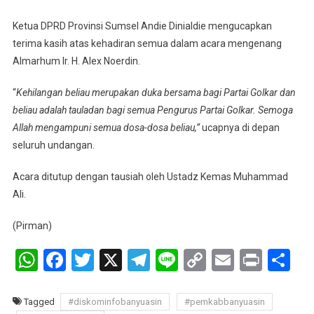
Ketua DPRD Provinsi Sumsel Andie Dinialdie mengucapkan
terima kasih atas kehadiran semua dalam acara mengenang
Almarhum Ir. H. Alex Noerdin.
“
Kehilangan beliau merupakan duka bersama bagi Partai Golkar dan
beliau adalah tauladan bagi semua Pengurus Partai Golkar. Semoga
Allah mengampuni semua dosa-dosa beliau,”
ucapnya di depan
seluruh undangan.
Acara ditutup dengan tausiah oleh Ustadz Kemas Muhammad
Ali.
(Pirman)
WhatsApp
Facebook
Twitter
X
Telegram
Line
Copy
Email
Print
Sh
Link
Tagged
#diskominfobanyuasin
#pemkabbanyuasin