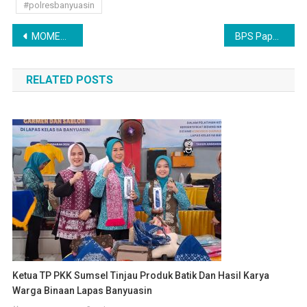
#polresbanyuasin
Navigasi
MOMEN PELANTIKAN PERANGKAT DESA DI TALANG UBI, POLRI TEGASKAN KOMITMEN JAGA STABILITAS DAN LEGALITAS PEMERINTAHAN DESA
BPS Paparkan Indikator Makro, Pertumbuhan Ekonomi Banyuasin Meningkat 5.40Persen
pos
RELATED POSTS
Ketua TP PKK Sumsel Tinjau Produk Batik Dan Hasil Karya
Warga Binaan Lapas Banyuasin