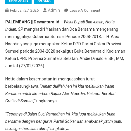
BANYUASIN
AGAMA
Admin
On
Februari 27, 2026
Leave A Comment
Wabup
PALEMBANG || Dewantara.id –
Wakil Bupati Banyuasin, Netta
Kabupaten
Indian, SP
menghadiri Yasinan dan Doa Bersama mengenang
Banyuasin
meninggalnya Gubernur Sumsel Periode 2008-2018, Ir. H. Alex
Netta
Noerdin yang juga merupakan Ketua DPD Partai Golkar Provinsi
Indian,
SP
Sumsel periode 2004-2020 sekaligus Buka Bersama di Kediaman
Hadiri
Ketua DPRD Provinsi Sumatera Selatan, Andie Dinialdie, SE., MM,
Yasinan
Jum’at (27/02/2026).
Bersama
Untuk
Netta dalam kesempatan ini mengucapkan turut
Almarhum
berbelasungkawa. “
Alhamdulillah hari ini kita melakukan Yasin
Ir.
Bersama untuk almarhum Bapak Alex Noerdin, Pelopor Berobat
H.
Gratis di Sumsel,”
ungkapnya.
Alex
Noerdin
“
Tepatnya di Bulan Suci Ramadhan ini, kita juga melakukan buka
bersama dengan pengurus Partai Golkar dan anak-anak yatim piatu
sekaligus bersilaturahmi,” singkatnya.