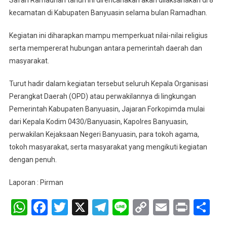
Safari Ramadhan tahun ini direncanakan akan dilaksanakan di 8
kecamatan di Kabupaten Banyuasin selama bulan Ramadhan.
Kegiatan ini diharapkan mampu memperkuat nilai-nilai religius
serta mempererat hubungan antara pemerintah daerah dan
masyarakat.
Turut hadir dalam kegiatan tersebut seluruh Kepala Organisasi
Perangkat Daerah (OPD) atau perwakilannya di lingkungan
Pemerintah Kabupaten Banyuasin, Jajaran Forkopimda mulai
dari Kepala Kodim 0430/Banyuasin, Kapolres Banyuasin,
perwakilan Kejaksaan Negeri Banyuasin, para tokoh agama,
tokoh masyarakat, serta masyarakat yang mengikuti kegiatan
dengan penuh.
Laporan : Pirman
WhatsApp
Facebook
Twitter
X
Telegram
Line
Copy
Email
Print
Sh
Link