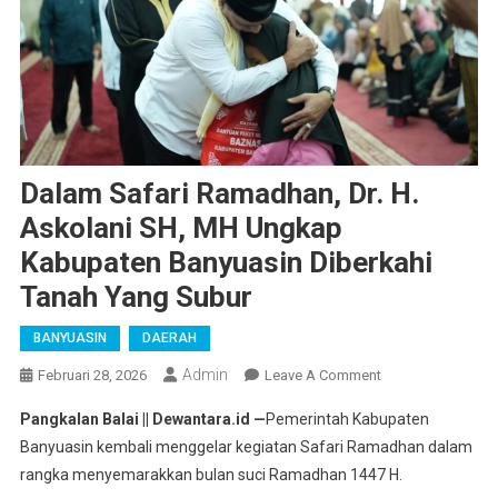
Dalam Safari Ramadhan, Dr. H.
Askolani SH, MH Ungkap
Kabupaten Banyuasin Diberkahi
Tanah Yang Subur
BANYUASIN
DAERAH
Admin
On
Februari 28, 2026
Leave A Comment
Dalam
Pangkalan Balai || Dewantara.id —
Pemerintah Kabupaten
Safari
Banyuasin kembali menggelar kegiatan Safari Ramadhan dalam
Ramadhan,
rangka menyemarakkan bulan suci Ramadhan 1447 H.
Dr.