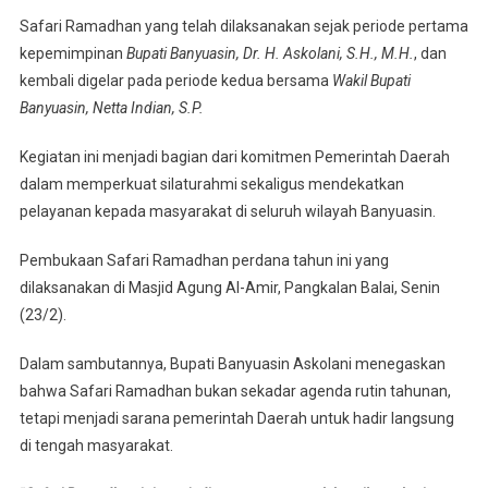
H.
Safari Ramadhan yang telah dilaksanakan sejak periode pertama
Askolani
kepemimpinan
Bupati Banyuasin, Dr. H. Askolani, S.H., M.H.
, dan
SH,
MH
kembali digelar pada periode kedua bersama
Wakil Bupati
Ungkap
Banyuasin, Netta Indian, S.P.
Kabupaten
Banyuasin
Kegiatan ini menjadi bagian dari komitmen Pemerintah Daerah
Diberkahi
dalam memperkuat silaturahmi sekaligus mendekatkan
Tanah
pelayanan kepada masyarakat di seluruh wilayah Banyuasin.
Yang
Subur
Pembukaan Safari Ramadhan perdana tahun ini yang
dilaksanakan di Masjid Agung Al-Amir, Pangkalan Balai, Senin
(23/2).
Dalam sambutannya, Bupati Banyuasin Askolani menegaskan
bahwa Safari Ramadhan bukan sekadar agenda rutin tahunan,
tetapi menjadi sarana pemerintah Daerah untuk hadir langsung
di tengah masyarakat.