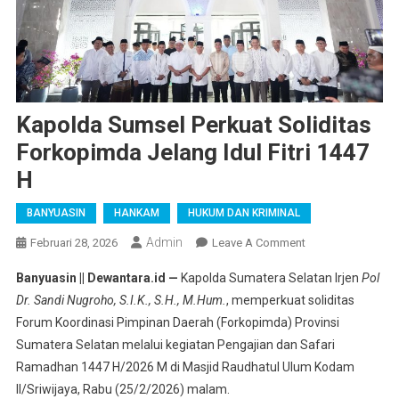
Kapolda Sumsel Perkuat Soliditas
Forkopimda Jelang Idul Fitri 1447
H
BANYUASIN
HANKAM
HUKUM DAN KRIMINAL
Admin
On
Februari 28, 2026
Leave A Comment
Kapolda
Banyuasin || Dewantara.id —
Kapolda Sumatera Selatan Irjen
Pol
Sumsel
Dr. Sandi Nugroho, S.I.K., S.H., M.Hum.
, memperkuat soliditas
Perkuat
Forum Koordinasi Pimpinan Daerah (Forkopimda) Provinsi
Soliditas
Sumatera Selatan melalui kegiatan Pengajian dan Safari
Forkopimda
Jelang
Ramadhan 1447 H/2026 M di Masjid Raudhatul Ulum Kodam
Idul
II/Sriwijaya, Rabu (25/2/2026) malam.