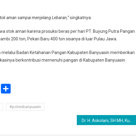
h stok aman sampai menjelang Lebaran,”
singkatnya.
wa stok aman karena prosuksi beras per hari PT. Buyung Putra Pangan
ambi 200 ton, Pekan Baru 400 ton sisanya di luar Pulau Jawa.
n melalui Badan Ketahanan Pangan Kabupaten Banyuasin memberikan
kasinya berkontribusi memenuhi pangan di Kabupaten Banyuasin.
ail
Print
Share
#polresbanyuasin
Dr. H. Askolani, SH MH, Kunker Ke Mugih Serahkan Bantuan Korban Banjir