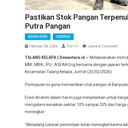
Pastikan Stok Pangan Terpenuh
Putra Pangan
BANYUASIN
DAERAH
Admin
On
Februari 28, 2026
Leave A Comment
Pastik
TALANG KELAPA || Dewantara.id —
Melaksanakan instruks
Stok
MM., MBA., IPU., ASEAN.Eng bersama dengan jajaran terk
Panga
Kecamatan Talang Kelapa, Jum’at (20/02/2026).
Terpen
Sekda
Peninjauan ini guna memastikan stok pangan di Banyuasin
Banyu
Tinjau
Erwin Ibrahim dalam hal ini juga menjelaskan untuk ha
PT.
mengalami kenaikan sekitar 10% sampai 20% dari harga
Buyun
meningkat.
Putra
Panga
“
Menjelang Lebaran permintaan beras meningkat karena a