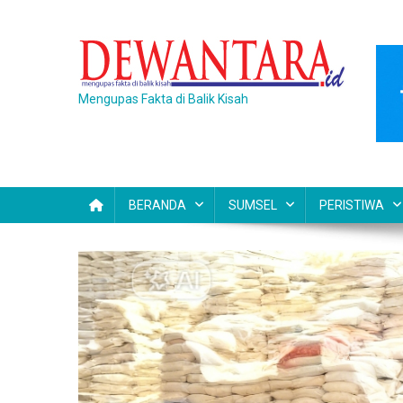
Skip
to
content
Mengupas Fakta di Balik Kisah
BERANDA
SUMSEL
PERISTIWA