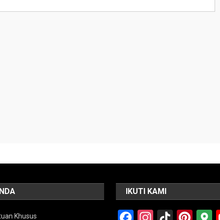
NDA
IKUTI KAMI
Facebook
Instagra
TikTok
Pint
tuan Khusus