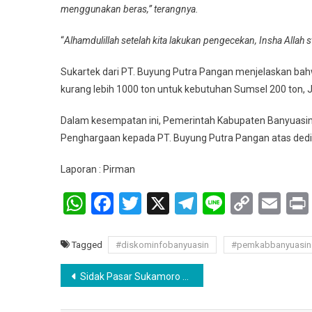
menggunakan beras,” terangnya.
“
Alhamdulillah setelah kita lakukan pengecekan, Insha Alla
Sukartek dari PT. Buyung Putra Pangan menjelaskan bah
kurang lebih 1000 ton untuk kebutuhan Sumsel 200 ton, J
Dalam kesempatan ini, Pemerintah Kabupaten Banyuasi
Penghargaan kepada PT. Buyung Putra Pangan atas dedi
Laporan : Pirman
WhatsApp
Facebook
Twitter
X
Telegram
Line
Copy
Em
Link
Tagged
#diskominfobanyuasin
#pemkabbanyuasin
Navigasi
Sidak Pasar Sukamoro Erwin Temukan Produk Mengandung Boraks Formalin
pos