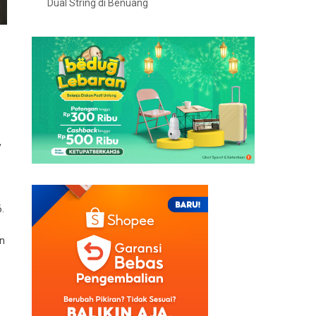
Dual String di Benuang
,
.
an