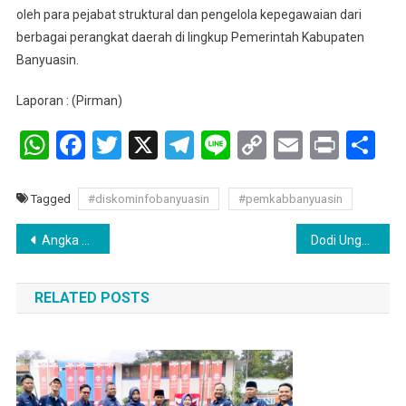
oleh para pejabat struktural dan pengelola kepegawaian dari
berbagai perangkat daerah di lingkup Pemerintah Kabupaten
Banyuasin.
Laporan : (Pirman)
WhatsApp
Facebook
Twitter
X
Telegram
Line
Copy
Email
Print
Sh
Link
Tagged
#diskominfobanyuasin
#pemkabbanyuasin
Navigasi
Angka Kemiskinan Sumsel Capai 1 Digit, Bupati Askolani Ucapkan Selamat Atas Kinerja Gubernur Dan Wakil Gubernur Sumsel
Dodi Ungkap Diskominfo Pali Mendiskriminasikan media Di Pali
pos
RELATED POSTS