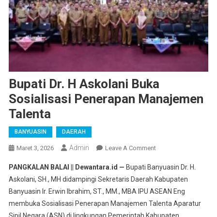
Bupati Dr. H Askolani Buka
Sosialisasi Penerapan Manajemen
Talenta
BANYUASIN
DAERAH
Admin
On
Maret 3, 2026
Leave A Comment
Bupati
PANGKALAN BALAI || Dewantara.id —
Bupati Banyuasin Dr. H.
Dr.
Askolani, SH., MH didampingi Sekretaris Daerah Kabupaten
H
Banyuasin Ir. Erwin Ibrahim, ST., MM., MBA IPU ASEAN Eng
Askolani
membuka Sosialisasi Penerapan Manajemen Talenta Aparatur
Buka
Sosialisasi
Sipil Negara (ASN) di lingkungan Pemerintah Kabupaten