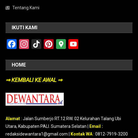
Tentang Kami
IKUTI KAMI
Facebook
Instagram
TikTok
Pinterest
Google
YouTube
Maps
HOME
⇒ KEMBALI KE AWAL ⇒
Alamat
:
Jalan Sumberjo RT.12 RW. 02 Kelurahan Talang Ubi
Utara, Kabupaten PALI. Sumatera Selatan |
Email :
redaksidewantara1@gmail.com |
Kontak WA
: 0812-7919-3200