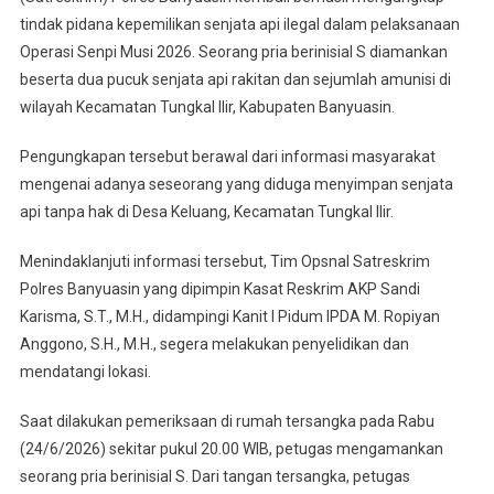
Musi
tindak pidana kepemilikan senjata api ilegal dalam pelaksanaan
2026,
Operasi Senpi Musi 2026. Seorang pria berinisial S diamankan
Satreskrim
Polres
beserta dua pucuk senjata api rakitan dan sejumlah amunisi di
Banyuasin
wilayah Kecamatan Tungkal Ilir, Kabupaten Banyuasin.
Amankan
Dua
Pengungkapan tersebut berawal dari informasi masyarakat
Senjata
mengenai adanya seseorang yang diduga menyimpan senjata
Api
api tanpa hak di Desa Keluang, Kecamatan Tungkal Ilir.
Rakitan
Dan
Menindaklanjuti informasi tersebut, Tim Opsnal Satreskrim
Amunisi
Polres Banyuasin yang dipimpin Kasat Reskrim AKP Sandi
Karisma, S.T., M.H., didampingi Kanit I Pidum IPDA M. Ropiyan
Anggono, S.H., M.H., segera melakukan penyelidikan dan
mendatangi lokasi.
Saat dilakukan pemeriksaan di rumah tersangka pada Rabu
(24/6/2026) sekitar pukul 20.00 WIB, petugas mengamankan
seorang pria berinisial S. Dari tangan tersangka, petugas