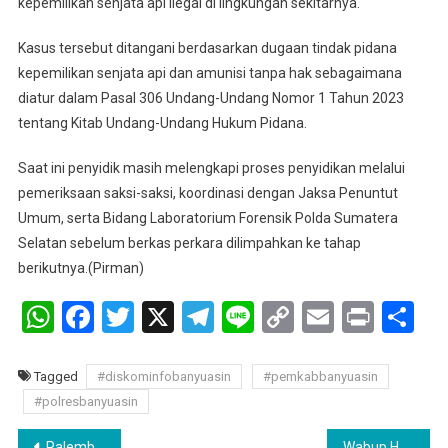
kepemilikan senjata api ilegal di lingkungan sekitarnya.
Kasus tersebut ditangani berdasarkan dugaan tindak pidana
kepemilikan senjata api dan amunisi tanpa hak sebagaimana
diatur dalam Pasal 306 Undang-Undang Nomor 1 Tahun 2023
tentang Kitab Undang-Undang Hukum Pidana.
Saat ini penyidik masih melengkapi proses penyidikan melalui
pemeriksaan saksi-saksi, koordinasi dengan Jaksa Penuntut
Umum, serta Bidang Laboratorium Forensik Polda Sumatera
Selatan sebelum berkas perkara dilimpahkan ke tahap
berikutnya.(Pirman)
WhatsApp
Facebook
Twitter
X
Telegram
Line
Copy
Email
Print
Sh
Link
Tagged
#diskominfobanyuasin
#pemkabbanyuasin
#polresbanyuasin
Navigasi
Palembang–Betung Makan Korban, Pengendara NMAX Tewas Terjepit di Bawah Truk
Wabup Hadiri Pengajian Sakinah Center