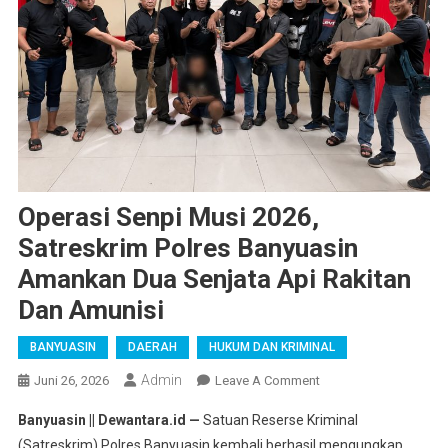
Operasi Senpi Musi 2026,
Satreskrim Polres Banyuasin
Amankan Dua Senjata Api Rakitan
Dan Amunisi
BANYUASIN
DAERAH
HUKUM DAN KRIMINAL
Admin
On
Juni 26, 2026
Leave A Comment
Operasi
Banyuasin || Dewantara.id —
Satuan Reserse Kriminal
Senpi
(Satreskrim) Polres Banyuasin kembali berhasil mengungkap