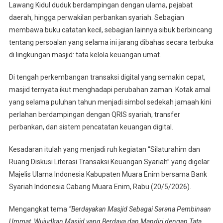
Lawang Kidul duduk berdampingan dengan ulama, pejabat
Literasi
Keuangan
daerah, hingga perwakilan perbankan syariah. Sebagian
Syariah
membawa buku catatan kecil, sebagian lainnya sibuk berbincang
tentang persoalan yang selama ini jarang dibahas secara terbuka
di lingkungan masjid: tata kelola keuangan umat.
Di tengah perkembangan transaksi digital yang semakin cepat,
masjid ternyata ikut menghadapi perubahan zaman. Kotak amal
yang selama puluhan tahun menjadi simbol sedekah jamaah kini
perlahan berdampingan dengan QRIS syariah, transfer
perbankan, dan sistem pencatatan keuangan digital.
Kesadaran itulah yang menjadi ruh kegiatan “Silaturahim dan
Ruang Diskusi Literasi Transaksi Keuangan Syariah” yang digelar
Majelis Ulama Indonesia Kabupaten Muara Enim bersama Bank
Syariah Indonesia Cabang Muara Enim, Rabu (20/5/2026).
Mengangkat tema
“Berdayakan Masjid Sebagai Sarana Pembinaan
Ummat, Wujudkan Masjid yang Berdaya dan Mandiri dengan Tata