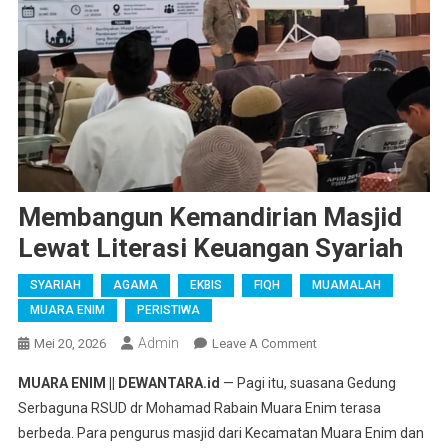
Membangun Kemandirian Masjid
Lewat Literasi Keuangan Syariah
SYARIAH
AGAMA
EKBIS
FIQH
MUAMALAH
MUARA ENIM
PERISTIWA
Admin
On
Mei 20, 2026
Leave A Comment
Membangun
MUARA ENIM || DEWANTARA.id
— Pagi itu, suasana Gedung
Kemandirian
Serbaguna RSUD dr Mohamad Rabain Muara Enim terasa
Masjid
berbeda. Para pengurus masjid dari Kecamatan Muara Enim dan
Lewat